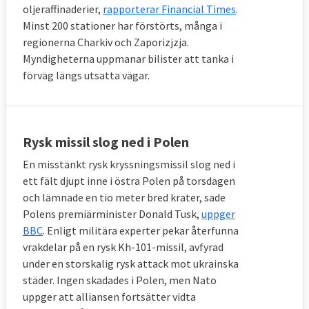
oljeraffinaderier,
rapporterar Financial Times
.
Minst 200 stationer har förstörts, många i
regionerna Charkiv och Zaporizjzja.
Myndigheterna uppmanar bilister att tanka i
förväg längs utsatta vägar.
Rysk missil slog ned i Polen
En misstänkt rysk kryssningsmissil slog ned i
ett fält djupt inne i östra Polen på torsdagen
och lämnade en tio meter bred krater, sade
Polens premiärminister Donald Tusk,
uppger
BBC
. Enligt militära experter pekar återfunna
vrakdelar på en rysk Kh-101-missil, avfyrad
under en storskalig rysk attack mot ukrainska
städer. Ingen skadades i Polen, men Nato
uppger att alliansen fortsätter vidta