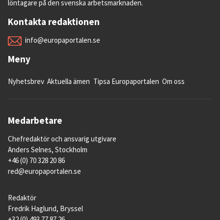
löntagare på den svenska arbetsmarknaden.
Kontakta redaktionen
info@europaportalen.se
Meny
Nyhetsbrev
Aktuella ämen
Tipsa Europaportalen
Om oss
Medarbetare
Chefredaktör och ansvarig utgivare
Anders Selnes, Stockholm
+46 (0) 70 328 20 86
red@europaportalen.se
Redaktör
Fredrik Haglund, Bryssel
+32 (0) 493 77 87 26