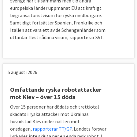
Sverige har tillsammans med tio andra
europeiska länder uppmanat EU att kraftigt
begränsa turistvisum för ryska medborgare.
Samtidigt fortsätter Spanien, Frankrike och
Italien att vara ett av de Schengenländer som
utfärdar flest sådana visum, rapporterar SVT.
5 augusti 2026
Omfattande ryska robotattacker
mot Kiev – över 15 döda
Över 15 personer har dödats och trettiotal
skadats i ryska attacker mot Ukrainas
huvudstad Kiev under natten mot
onsdagen,
rapporterar TT/GP
. Landets försvar
lyckades inte skjuta ner en enda rysk robot.
I