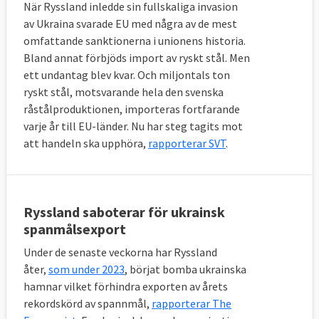
När Ryssland inledde sin fullskaliga invasion
av Ukraina svarade EU med några av de mest
omfattande sanktionerna i unionens historia.
Bland annat förbjöds import av ryskt stål. Men
ett undantag blev kvar. Och miljontals ton
ryskt stål, motsvarande hela den svenska
råstålproduktionen, importeras fortfarande
varje år till EU-länder. Nu har steg tagits mot
att handeln ska upphöra,
rapporterar SVT
.
Ryssland saboterar för ukrainsk
spanmålsexport
Under de senaste veckorna har Ryssland
åter,
som under 2023
, börjat bomba ukrainska
hamnar vilket förhindra exporten av årets
rekordskörd av spannmål,
rapporterar The