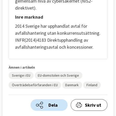
gemensam nivå av cybersäkerhet (NIS2-
direktivet).
Inre marknad
2014 Sverige har upphandlat avtal för
avfallshantering utan konkurrensutsättning.
INFR(2014)4183 Direktupphandling av
avfallshanteringsavtal och koncessioner.
Ämnen i artikeln
Sverige i EU
EU-domstolen och Sverige
Överträdelseförfaranden i EU
Danmark
Finland
Dela
Skriv ut