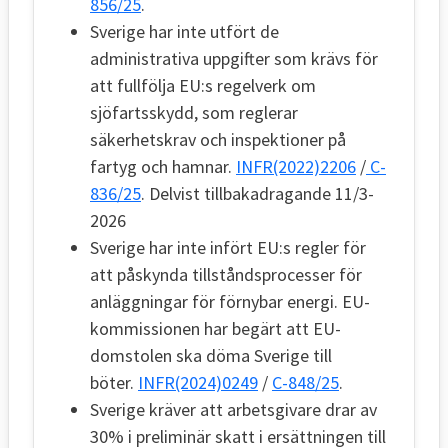
856/25
.
Sverige har inte utfört de
administrativa uppgifter som krävs för
att fullfölja EU:s regelverk om
sjöfartsskydd, som reglerar
säkerhetskrav och inspektioner på
fartyg och hamnar.
INFR(2022)2206
/
C-
836/25
. Delvist tillbakadragande 11/3-
2026
Sverige har inte infört EU:s regler för
att påskynda tillståndsprocesser för
anläggningar för förnybar energi. EU-
kommissionen har begärt att EU-
domstolen ska döma Sverige till
böter.
INFR(2024)0249
/
C-848/25
.
Sverige kräver att arbetsgivare drar av
30% i preliminär skatt i ersättningen till