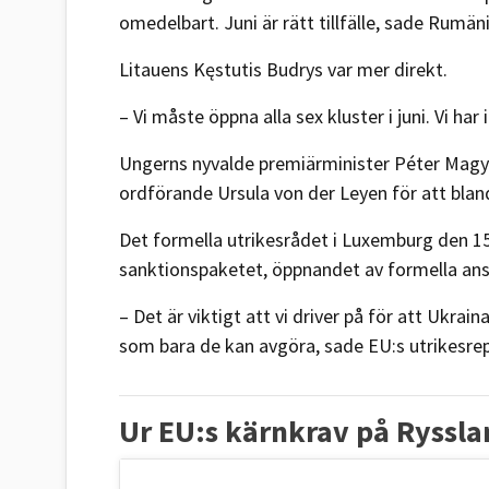
omedelbart. Juni är rätt tillfälle, sade Rumä
Litauens Kęstutis Budrys var mer direkt.
– Vi måste öppna alla sex kluster i juni. Vi har
Ungerns nyvalde premiärminister Péter Magy
ordförande Ursula von der Leyen för att blan
Det formella utrikesrådet i Luxemburg den 15 
sanktionspaketet, öppnandet av formella anslu
– Det är viktigt att vi driver på för att Ukra
som bara de kan avgöra, sade EU:s utrikesrep
Ur EU:s kärnkrav på Ryssla