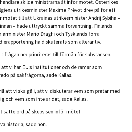
andlare skilde ministrarna åt inför mötet. Österrikes
lgiens utrikesminister Maxime Prévot drev på för ett
 mötet till att Ukrainas utrikesminister Andrij Sybiha –
innan – hade uttryckt samma förväntning. Finlands
miärminister Mario Draghi och Tysklands förra
ierapportering ha diskuterats som alterantiv.
tt frågan nedprioriteras till förmån för substansen.
tt vi har EU:s institutioner och de ramar som
 redo på sakfrågorna, sade Kallas.
ill att vi ska gå i, att vi diskuterar vem som pratar med
ig och vem som inte är det, sade Kallas.
 satte ord på skepsisen inför mötet.
iva historia, sade hon.