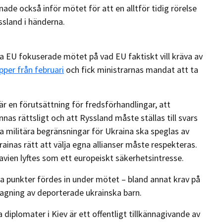
de också inför mötet för att en alltför tidig rörelse
ssland i händerna.
da EU fokuserade mötet på vad EU faktiskt vill kräva av
per från februari
och fick ministrarnas mandat att ta
 är en förutsättning för fredsförhandlingar, att
nas rättsligt och att Ryssland måste ställas till svars
la militära begränsningar för Ukraina ska speglas av
inas rätt att välja egna allianser måste respekteras.
vien lyftes som ett europeiskt säkerhetsintresse.
a punkter fördes in under mötet – bland annat krav på
tagning av deporterade ukrainska barn.
iplomater i Kiev är ett offentligt tillkännagivande av