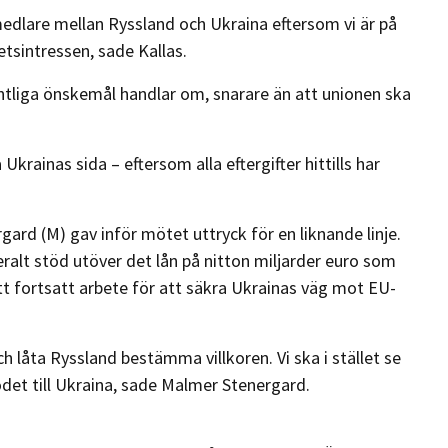
edlare mellan Ryssland och Ukraina eftersom vi är på
tsintressen, sade Kallas.
liga önskemål handlar om, snarare än att unionen ska
krainas sida – eftersom alla eftergifter hittills har
ard (M) gav inför mötet uttryck för en liknande linje.
ralt stöd utöver det lån på nitton miljarder euro som
tt fortsatt arbete för att säkra Ukrainas väg mot EU-
ch låta Ryssland bestämma villkoren. Vi ska i stället se
tödet till Ukraina, sade Malmer Stenergard.