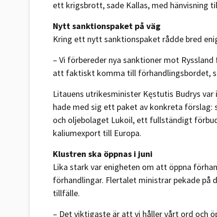
ett krigsbrott, sade Kallas, med hänvisning ti
Nytt sanktionspaket på väg
Kring ett nytt sanktionspaket rådde bred enig
– Vi förbereder nya sanktioner mot Ryssland f
att faktiskt komma till förhandlingsbordet, s
Litauens utrikesminister Kęstutis Budrys var
hade med sig ett paket av konkreta förslag:
och oljebolaget Lukoil, ett fullständigt förb
kaliumexport till Europa.
Klustren ska öppnas i juni
Lika stark var enigheten om att öppna förha
förhandlingar. Flertalet ministrar pekade p
tillfälle.
– Det viktigaste är att vi håller vårt ord oc