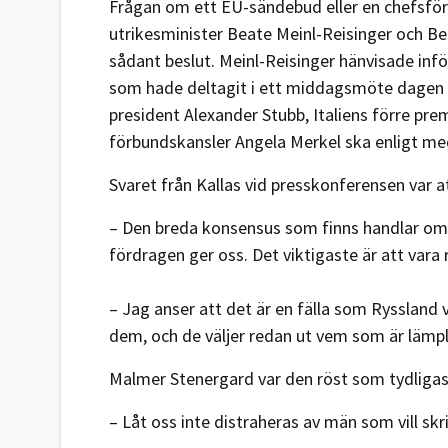
Frågan om ett EU-sändebud eller en chefsförh
utrikesminister Beate Meinl-Reisinger och Be
sådant beslut. Meinl-Reisinger hänvisade inför
som hade deltagit i ett middagsmöte dagen 
president Alexander Stubb, Italiens förre pre
förbundskansler Angela Merkel ska enligt med
Svaret från Kallas vid presskonferensen var a
– Den breda konsensus som finns handlar om a
fördragen ger oss. Det viktigaste är att vara
– Jag anser att det är en fälla som Ryssland v
dem, och de väljer redan ut vem som är lämpl
Malmer Stenergard var den röst som tydligast
– Låt oss inte distraheras av män som vill skr