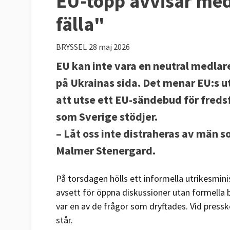
EU-topp avvisar medl
fälla"
BRYSSEL
28 maj 2026
EU kan inte vara en neutral medlar
på Ukrainas sida. Det menar EU:s u
att utse ett EU-sändebud för freds
som Sverige stödjer.
– Låt oss inte distraheras av män so
Malmer Stenergard.
På torsdagen hölls ett informella utrikesmi
avsett för öppna diskussioner utan formella b
var en av de frågor som dryftades. Vid pressk
står.