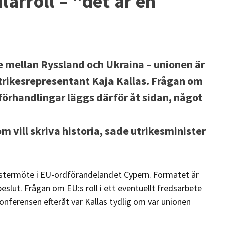
arroll – "det är en
e mellan Ryssland och Ukraina – unionen är
trikesrepresentant Kaja Kallas. Frågan om
förhandlingar läggs därför åt sidan, något
m vill skriva historia, sade utrikesminister
nistermöte i EU-ordförandelandet Cypern. Formatet är
eslut. Frågan om EU:s roll i ett eventuellt fredsarbete
onferensen efteråt var Kallas tydlig om var unionen