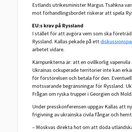
Estlands utrikesminister Margus Tsahkna varna
mot förhandlingsbordet riskerar att spela Ry
EU:s krav på Ryssland
I stället för att avgöra vem som ska företrä
Ryssland. Kallas pekade på ett
diskussionspap
arbetet vidare.
Kärnpunkterna är: att en ovillkorlig vapenvila
Ukrainas ockuperade territorier inte kan erkän
för förstörelsen och betala för den. Eventuel
motsvarande begränsningar för Ryssland. Ukra
Frågan om ryska trupper i Georgien och Molda
Under presskonferensen uppgav Kallas att ny
frigivning av ukrainska civila fångar och hem
– Moskvas direkta hot om att döda utländska d