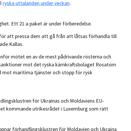
ll
ryska uttalanden under veckan
.
het. Ett 21:a paket är under förberedelse.
ör att pressa dem att gå från att låtsas förhandla till
ade Kallas.
 inför mötet en av de mest pådrivande rösterna och
 sanktioner mot det ryska kärnkraftsbolaget Rosatom
ud mot maritima tjänster och stopp för rysk
ndlingsklustren för Ukrainas och Moldaviens EU-
å det kommande utrikesrådet i Luxemburg som rätt
h öppnar förhandlingsklustren för Moldavien och Ukraina