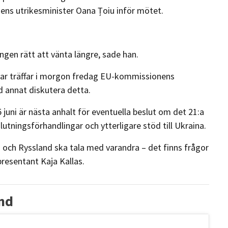
niens utrikesminister Oana Țoiu inför mötet.
 ingen rätt att vänta längre, sade han.
ar träffar i morgon fredag EU-kommissionens
d annat diskutera detta.
juni är nästa anhalt för eventuella beslut om det 21:a
tningsförhandlingar och ytterligare stöd till Ukraina.
ina och Ryssland ska tala med varandra – det finns frågor
resentant Kaja Kallas.
nd