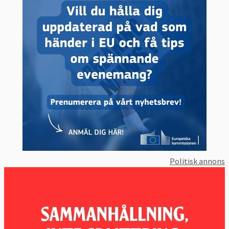
21 april 2015
Sverige förlorade
Momsbefrielse för offentligt postväsende
4 december 2014
Sverige förlorade
Löpande vite på 4 000 euro för varje dag
som dröjer innan Sverige genomfört EU-
domen från 29 mars 2012 om
reningsanläggningar
30 maj 2013
Ogilltförklarad.
Ej infört
datalagringsdirektivet i tid
Sverige
förlorade fick böta: tre miljoner euro. Men
året därpå ogilltförklarade samma domstol
Politisk annons
hela datalagringsdirektivet och Sverige fick
tillbaka bötesbeloppet.
25 april 2013
Sverige vann
Tolkning av
momsdirektivet