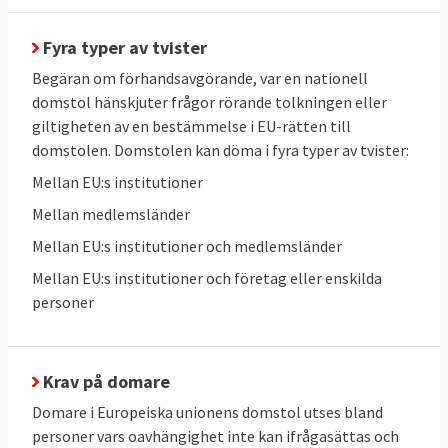
av vapen. Sverige fick böta cirka 100
Fyra typer av tvister
miljoner kronor för allvarlig underlåtenhet
att införa EU-regler. Domstolen skriver: att
Begäran om förhandsavgörande, var en nationell
domstol hänskjuter frågor rörande tolkningen eller
denna medlemsstat ingår bland de av
giltigheten av en bestämmelse i EU-rätten till
unionens medlemsstater som är hårdast
domstolen. Domstolen kan döma i fyra typer av tvister:
drabbade av våld med skjutvapen, en
Mellan EU:s institutioner
relevant omständighet vid den konkreta
bedömningen av hur allvarlig den aktuella
Mellan medlemsländer
överträdelsen är.
Mellan EU:s institutioner och medlemsländer
Mellan EU:s institutioner och företag eller enskilda
2 september 2021
Sverige förlorade
personer
Domstolen dömer Sverige för att inte
lämnat in uppgifter till kommissionen som
denna skulle ha behövt för att kunna
Krav på domare
bedöma huruvida avloppsreningsverken i
Domare i Europeiska unionens domstol utses bland
tätorterna Habo och Töreboda uppfyller EU-
personer vars oavhängighet inte kan ifrågasättas och
krav och att Sverige inte har säkerställt att