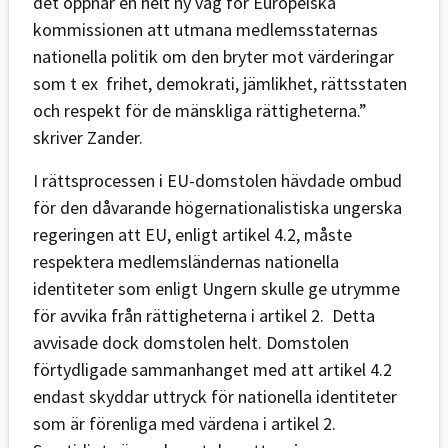
det öppnar en helt ny väg för Europeiska
kommissionen att utmana medlemsstaternas
nationella politik om den bryter mot värderingar
som t ex frihet, demokrati, jämlikhet, rättsstaten
och respekt för de mänskliga rättigheterna.”
skriver Zander.
I rättsprocessen i EU-domstolen hävdade ombud
för den dåvarande högernationalistiska ungerska
regeringen att EU, enligt artikel 4.2, måste
respektera medlemsländernas nationella
identiteter som enligt Ungern skulle ge utrymme
för avvika från rättigheterna i artikel 2. Detta
avvisade dock domstolen helt. Domstolen
förtydligade sammanhanget med att artikel 4.2
endast skyddar uttryck för nationella identiteter
som är förenliga med värdena i artikel 2.