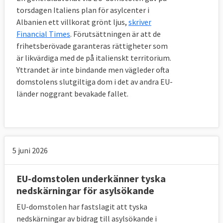
på oskäliga villkor i konsumentavtal
torsdagen Italiens plan för asylcenter i
Albanien ett villkorat grönt ljus,
skriver
14 juni 2001
Sverige förlorade
Ignorering
Financial Times
. Förutsättningen är att de
av EU-regler för badvatten
frihetsberövade garanteras rättigheter som
är likvärdiga med de på italienskt territorium.
Läs mer
Yttrandet är inte bindande men vägleder ofta
domstolens slutgiltiga dom i det av andra EU-
länder noggrant bevakade fallet.
5 juni 2026
EU-domstolen underkänner tyska
nedskärningar för asylsökande
EU-domstolen har fastslagit att tyska
nedskärningar av bidrag till asylsökande i