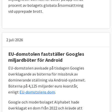
kapitalvinst vid avyttring av privatbostad
procent av bolagets globala årsomsättning
vid upprepade brott.
23 november 2006
Sverige förlorade
Ej i
tid infört EU-regler om extra tillsyn av
finansiella företag
26 oktober 2006
Sverige förlorade
Krav på
2 juli 2026
att avelshingstar skall vara avelsvärderade i
Sverige
EU-domstolen fastställer Googles
miljardböter för Android
15 juni 2006
Sverige vann
Huruvida
svenska regler om skyddsombuds
EU-domstolen avvisade på tisdagen Googles
kunskaper och färdigheter är tillräckliga
överklagande av böterna för missbruk av
dominerande ställning via Android-systemet.
enligt EU-rätten
Böterna på 4,125 miljarder euro kvarstår,
20 oktober 2005
Sverige förlorade
enligt
EU-domstolens dom
.
Bristande veterinära kontroller vid viss
Google och moderbolaget Alphabet hade
handeln inom EU
överklagat en dom från 2022 och krävde att