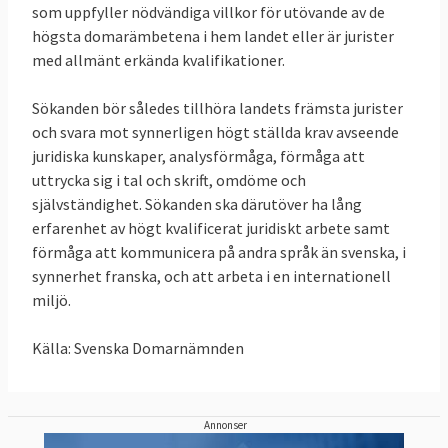
som uppfyller nödvändiga villkor för utövande av de
avloppsvattnet från tätorterna Lycksele,
högsta domarämbetena i hem landet eller är jurister
Malå och Pajala undergår sekundär rening
med allmänt erkända kvalifikationer.
eller motsvarande rening före utsläpp.
Sökanden bör således tillhöra landets främsta jurister
25 februari 2021
Sverige förlorade delvis
och svara mot synnerligen högt ställda krav avseende
Domstolen beslutar att på en punkt gå EU-
juridiska kunskaper, analysförmåga, förmåga att
kommissionen till mötes i deras överklagan
uttrycka sig i tal och skrift, omdöme och
mot dom 7 mars 2019 om farliga
självständighet. Sökanden ska därutöver ha lång
erfarenhet av högt kvalificerat juridiskt arbete samt
blykromater i vissa produkter, en dom som
förmåga att kommunicera på andra språk än svenska, i
Sverige vann.
synnerhet franska, och att arbeta i en internationell
21 november 2019
Sverige förlorar
miljö.
Domstolen beslutar mot Sveriges vilja att
Källa: Svenska Domarnämnden
skjuta upp verkställandet av dom 7 mars
2019 om farliga ämnen (se ovan) som
Sverige vann
.
Annonser