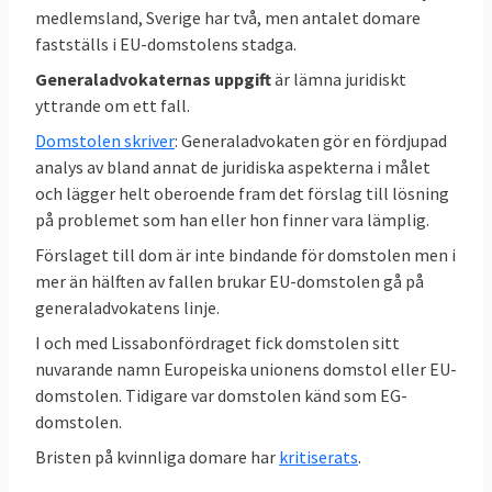
medlemsland, Sverige har två, men antalet domare
11 juli 2007
Sverige vann
Om
fastställs i EU-domstolens stadga.
ogiltigförklaring av kommissionens direktiv
Generaladvokaternas uppgift
är lämna juridiskt
om växtskyddsmedel med ämnet parakvat
yttrande om ett fall.
Domstolen skriver
: Generaladvokaten gör en fördjupad
analys av bland annat de juridiska aspekterna i målet
7 oktober 2004
Sverige förlorade
Bland
och lägger helt oberoende fram det förslag till lösning
annat om att kartavgifterna inte fick dras av
på problemet som han eller hon finner vara lämplig.
inom ramen för stödet för jordbruksgrödor
Förslaget till dom är inte bindande för domstolen men i
mer än hälften av fallen brukar EU-domstolen gå på
generaladvokatens linje.
EU-kommissionen stämmer Sverige 33-5,
I och med Lissabonfördraget fick domstolen sitt
2 delvis, 1 ogilligtförklarad
nuvarande namn Europeiska unionens domstol eller EU-
domstolen. Tidigare var domstolen känd som EG-
9 november 2023
Sverige förlorade
EU-
domstolen.
kommissionen stämde Sverige för att inte i
Bristen på kvinnliga domare har
kritiserats
.
tid infört ändringar i vapendirektiv (EU)
2017/853 – Kontroll av förvärv och innehav