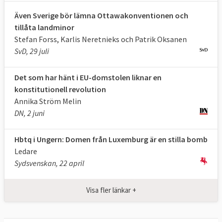
Lavaldomen.
Även Sverige bör lämna Ottawakonventionen och
tillåta landminor
Stefan Forss, Karlis Neretnieks och Patrik Oksanen
Sverige stämmer EU-kommissionen 6-3
SvD, 29 juli
7 mars 2019
Sverige vann
EU-
Det som har hänt i EU-domstolen liknar en
kommissionens godkännande av farliga
konstitutionell revolution
blykromater i vissa produkter underkändes
Annika Ström Melin
då kommissionen brustit i omsorgsplikten
DN, 2 juni
att undersöka mer lämpliga och mindre
riskabla alternativ för människors hälsa
.
Hbtq i Ungern: Domen från Luxemburg är en stilla bomb
Kommissionen överklagade och fick
Ledare
domstolen att skjuta upp verkställandet av
Sydsvenskan, 22 april
domen (21 nov 2019) och vann sedan delvis i
sak 25 februari 2021, se nedan.
Visa fler länkar +
25 september 2018
Sverige vann
EU-
kommissionens beräkningssätt för att