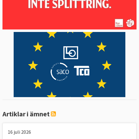
29 mars 2012
Sverige förlorade
Brustit i
tillståndsgivning för reningsanläggningar
för industriell verksamhet
10 maj 2011
Sverige förlorade
För stora
luftföroreningar i svenska tätorter
20 april 2010
Sverige förlorade
Att Sverige
ensidigt tagit in ämne i förteckning över
långlivade organiska föroreningar
4 feb 2010
Sverige förlorade
Ej infört
datalagringsdirektivet vilket Sverige
medgav
Artiklar i ämnet
15 december 2009
Sverige förlorade
Tullfri import av militär utrustning och varor
16 juli 2026
med både civil och militär användning