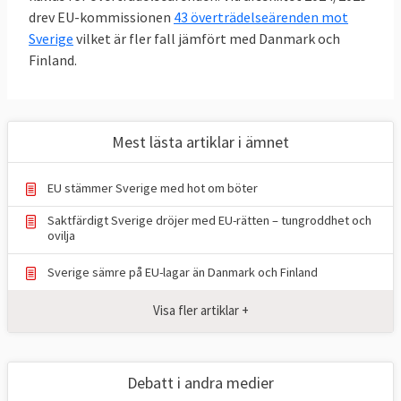
drev EU-kommissionen
beror på att Sverige inte i tid genomfört de
43 överträdelseärenden mot
Sverige
vilket är fler fall jämfört med Danmark och
EU-lagar som svenska ministrar varit med
Finland.
och beslutat om. Andra frågor man har
tvistat om har rört skatter, miljö och
offentlighetsprincip i EU. I det sista fallet är
det Sverige som fyra gånger stämt
Mest lästa artiklar i ämnet
kommissionen för bristande öppenhet. Det
är betydligt vanligare att EU-kommissionen
EU stämmer Sverige med hot om böter
stämmer Sverige än tvärtom.
Saktfärdigt Sverige dröjer med EU-rätten – tungroddhet och
ovilja
Listan nedan är Europaportalens
Sverige sämre på EU-lagar än Danmark och Finland
sammanställning av samtliga domar och
bygger på
EU-domstolens databas
.
Visa fler artiklar +
Förteckningen gäller bara tvister där staten
Sverige är part mot EU eller andra
medlemsländer och täcker inte domar om
Debatt i andra medier
företag och privatpersoner som exempelvis