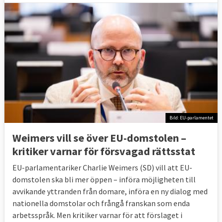
29 oktober 2009
Sverige förlorade
Etableringsfrihet och elmarknaden
6 okt 2009
Sverige förlorade delvis
Undermåliga krav på kväverening vid
reningsverk vid viss tidpunkt
11 juni 2009
Sverige förlorade
Ej i tid infört
vissa EU-regler mot penningtvätt och
Bild: EU-parlamentet
finansiering av terrorism
Weimers vill se över EU-domstolen –
4 juni 2009
Sverige förlorade
Ej i tid infört
kritiker varnar för försvagad rättsstat
vissa EU-regler om finansiella företag som
EU-parlamentariker Charlie Weimers (SD) vill att EU-
behöver tillstånd
domstolen ska bli mer öppen – införa möjligheten till
avvikande yttranden från domare, införa en ny dialog med
14 maj 2009
Sverige förlorade
Ej i tid infört
nationella domstolar och frångå franskan som enda
miniminormer för när
arbetsspråk. Men kritiker varnar för att förslaget i