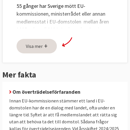
55 gånger har Sverige mött EU-
kommissionen, ministerrådet eller annan
medlemsstat i EU-domstolen mellan åren
1995 och april 2024. Av dessa har Sverige
vunnit 13 rättegångar och förlorat 38
+
processer i EU-domstolen. I tre fall
Visa mer
förlorade Sverige delvis och en tvist blev
ogiltigförklarad av domstolen i efterhand.
Mer fakta
EU-kommissionen mot Sverige 36 – 11
Sverige har vunnit 11 gånger i domstolen,
Om överträdelseförfaranden
haft två delvisa förluster och förlorat 36
gånger i domstolsprocesserna med EU-
Innan EU-kommissionen stämmer ett land i EU-
kommissionen om vad som är rätt eller fel
domstolen har de en dialog med landet, ofta under en
längre tid. Syftet är att få medlemslandet att rätta sig
enligt EU-reglerna.
utan att behöva ta det till domstol. Sådana frågor
17 av Sveriges förluster i EU-domstolen
kallas för överträdelseärenden.
Vid årsskiftet 2024/2025