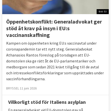
och likvidation av försäkringsföretag
Bild: EU
15 juli 2004
Sverige vann
Moms på
Öppenhetskonflikt: Generaladvokat ger
stödbelopp för torkat foder
stöd åt krav på insyn i EU:s
vaccinanskaffning
15 juli 2004
Sverige förlorade
Att inte i tid
infört direktivet i svensk rätt om insyn i
Kampen om öppenheten kring EU:s vaccinavtal under
finansiella förbindelser mellan
coronapandemin tar ett nytt steg. Generaladvokat
medlemsstater och offentliga företag
Athanasios Rantos föreslog på torsdagen att EU-
domstolen ska ge rätt åt de EU-parlamentariker och
30 mars 2004
Sverige förlorade
Ej
medborgare som sedan 2021 krävt tillgång till de avtal
omhändertagit spilloljor på rätt sätt
och intressekonfliktsförklaringar som upprättades under
vaccinförhandlingarna.
5 november 2002
Sverige förlorade
För att
BRYSSEL 11 juni 2026
behålla flygtrafikavtal med USA i strid mot
EU-rätt
Villkorligt stöd för Italiens asylplan
7 maj 2002
Sverige vann
Avsaknad av lista
En generaladvokat vid EU-domstolen gav på