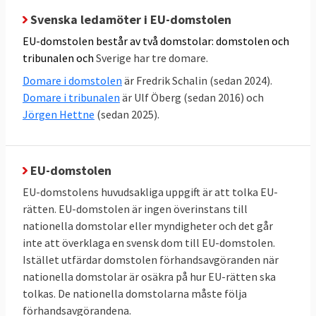
fastslå graden av ekonomisk skada för EU
Svenska ledamöter i EU-domstolen
efter bristfällig svensk kontroll av
EU-domstolen består av två domstolar: domstolen och
jordbruksstöd i 2011-2012 var felaktig och
tribunalen och
Sverige har tre domare.
för hög. Det fanns mer exakta
Domare i domstolen
är Fredrik Schalin (sedan 2024).
beräkningssätt
Domare i tribunalen
är Ulf Öberg (sedan 2016) och
Jörgen Hettne
(sedan 2025).
11 maj 2017
Sverige förlorade
EU-
kommissionen hade rätt att vägra lämna ut
viss handling - att Sverige ej konkret kunnat
EU-domstolen
visa att allmänintresse förelåg
EU-domstolens huvudsakliga uppgift är att tolka EU-
rätten. EU-domstolen är ingen överinstans till
16 december 2015
Sverige vann
Om
nationella domstolar eller myndigheter och det går
skyldighet för EU-kommissionen att ange
inte att överklaga en svensk dom till EU-domstolen.
vetenskapliga kriterier för att fastställa
Istället utfärdar domstolen förhandsavgöranden när
hormonstörande egenskaper
nationella domstolar är osäkra på hur EU-rätten ska
tolkas. De nationella domstolarna måste följa
21 juli 2011
Sverige vann
Överklagan för
förhandsavgörandena.