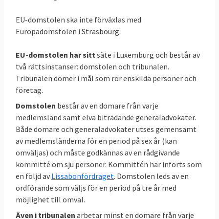
att upphäva EU-kommissionens beslut och
Tribunalens dom att inte lämna ut handling
EU-domstolen ska inte förväxlas med
som allmänt antas skada vissa intressen och
Europadomstolen i Strasbourg.
negativt påverka kommissionens
tjänstemän
EU-domstolen har sitt
säte i Luxemburg och består av
två rättsinstanser: domstolen och tribunalen.
21 september 2010
Sverige förlorade
Tribunalen dömer i mål som rör enskilda personer och
Överklagan för att upphäva EU-
företag.
kommissionens beslut och Tribunalens dom
Domstolen
består av en domare från varje
att inte lämna ut viss inlaga som lämnats in
medlemsland samt elva biträdande generaladvokater.
inför domstolsförhandling innan
Både domare och generaladvokater utses gemensamt
av medlemsländerna för en period på sex år (kan
förhandlingarna startat
omväljas) och måste godkännas av en rådgivande
18 december 2007
Sverige vann
kommitté om sju personer. Kommittén har införts som
Överklagan för att upphäva EU-
en följd av
Lissabonfördraget
. Domstolen leds av en
ordförande som väljs för en period på tre år med
kommissionens beslut och Tribunalens dom
möjlighet till omval.
att inte lämna ut viss handling från Tyskland
i miljöfråga
Även i tribunalen
arbetar minst en domare från varje