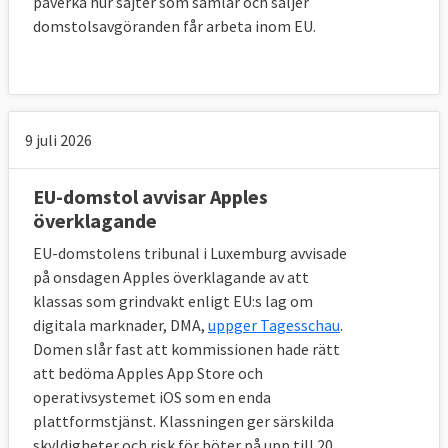
påverka hur sajter som samlar och säljer
vatten, energi, transporter och
domstolsavgöranden får arbeta inom EU.
posttjänster
6 december 2007
Sverige förlorade
Ej i tid
infört EU-regler om offentlig upphandling av
byggentreprenader
9 juli 2026
4 oktober 2007
Sverige förlorade
Huruvida
EU-domstol avvisar Apples
viss privatimport av alkoholdrycker
överklagande
omfattas av Systembolagets monopol
EU-domstolens tribunal i Luxemburg avvisade
14 juni 2007
Sverige förlorade
Ej i tid infört
på onsdagen Apples överklagande av att
påföljder för flygbolag som inte informerar
klassas som grindvakt enligt EU:s lag om
digitala marknader, DMA,
uppger Tagesschau
.
om väsentliga problem som kraftiga
Domen slår fast att kommissionen hade rätt
förseningar
att bedöma Apples App Store och
operativsystemet iOS som en enda
18 januari 2007
Sverige
plattformstjänst. Klassningen ger särskilda
förlorade
Skatterätt: Uppskovsavdrag för
skyldigheter och risk för böter på upp till 20