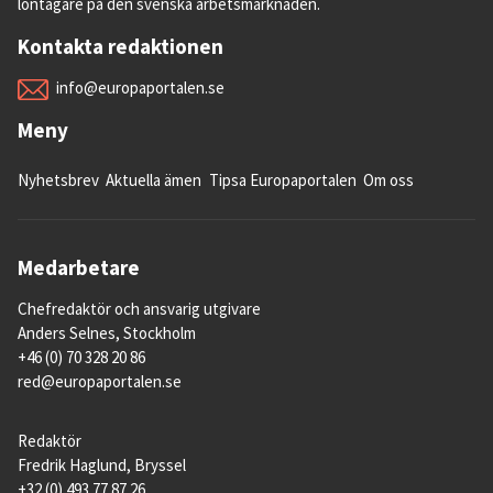
löntagare på den svenska arbetsmarknaden.
Kontakta redaktionen
info@europaportalen.se
Meny
Nyhetsbrev
Aktuella ämen
Tipsa Europaportalen
Om oss
Medarbetare
Chefredaktör och ansvarig utgivare
Anders Selnes, Stockholm
+46 (0) 70 328 20 86
red@europaportalen.se
Redaktör
Fredrik Haglund, Bryssel
+32 (0) 493 77 87 26