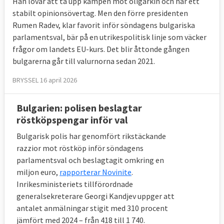
Han lovar att ta upp kampen mot oligarkin och har ett
stabilt opinionsövertag. Men den förre presidenten
Rumen Radev, klar favorit inför söndagens bulgariska
parlamentsval, bär på en utrikespolitisk linje som väcker
frågor om landets EU-kurs. Det blir åttonde gången
bulgarerna går till valurnorna sedan 2021.
BRYSSEL 16 april 2026
Bulgarien: polisen beslagtar
röstköpspengar inför val
Bulgarisk polis har genomfört rikstäckande
razzior mot röstköp inför söndagens
parlamentsval och beslagtagit omkring en
miljon euro,
rapporterar Novinite
.
Inrikesministeriets tillförordnade
generalsekreterare Georgi Kandjev uppger att
antalet anmälningar stigit med 310 procent
jämfört med 2024 – från 418 till 1 740.