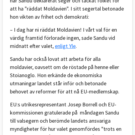
har Sandu deklarerat seger och tackat folket för
att ha "räddat Moldavien". I sitt segertal betonade
hon vikten av frihet och demokrati:
– I dag har ni räddat Moldavien! I vårt val för en
värdig framtid förlorade ingen, sade Sandu vid
midnatt efter valet,
enligt Yle
.
Sandu har också lovat att arbeta för alla
moldavier, oavsett om de röstade på henne eller
Stoianoglo. Hon erkände de ekonomiska
utmaningar landet står inför och betonade
behovet av reformer för att nå EU-medlemskap.
EU:s utrikesrepresentant Josep Borrell och EU-
kommissionen gratulerade på måndagen Sandu
till valsegern och berömde landets ansvariga
myndigheter för hur valet genomfördes "trots en