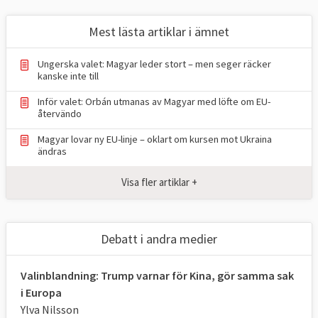
Mest lästa artiklar i ämnet
Ungerska valet: Magyar leder stort – men seger räcker
kanske inte till
Inför valet: Orbán utmanas av Magyar med löfte om EU-
återvändo
Magyar lovar ny EU-linje – oklart om kursen mot Ukraina
ändras
Visa fler artiklar +
Debatt i andra medier
Valinblandning: Trump varnar för Kina, gör samma sak
i Europa
Ylva Nilsson