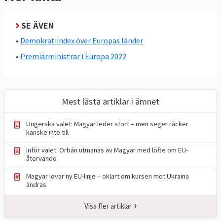
SE ÄVEN
•
Demokratiindex över Europas länder
•
Premiärministrar i Europa 2022
Mest lästa artiklar i ämnet
Ungerska valet: Magyar leder stort – men seger räcker
kanske inte till
Inför valet: Orbán utmanas av Magyar med löfte om EU-
återvändo
Magyar lovar ny EU-linje – oklart om kursen mot Ukraina
ändras
Visa fler artiklar +