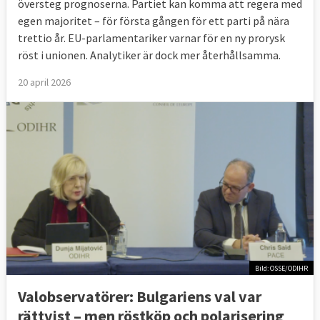
översteg prognoserna. Partiet kan komma att regera med
egen majoritet – för första gången för ett parti på nära
trettio år. EU-parlamentariker varnar för en ny prorysk
röst i unionen. Analytiker är dock mer återhållsamma.
20 april 2026
Bild: OSSE/ODIHR
Valobservatörer: Bulgariens val var
rättvist – men röstköp och polarisering