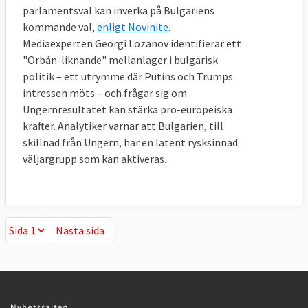
parlamentsval kan inverka på Bulgariens
kommande val,
enligt Novinite
.
Mediaexperten Georgi Lozanov identifierar ett
"Orbán-liknande" mellanlager i bulgarisk
politik – ett utrymme där Putins och Trumps
intressen möts – och frågar sig om
Ungernresultatet kan stärka pro-europeiska
krafter. Analytiker varnar att Bulgarien, till
skillnad från Ungern, har en latent rysksinnad
väljargrupp som kan aktiveras.
Nästa sida
Nästa sida