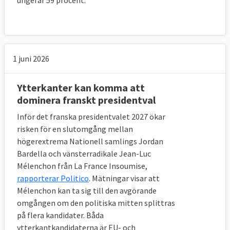
ungefär 59 procent.
1 juni 2026
Ytterkanter kan komma att
dominera franskt presidentval
Inför det franska presidentvalet 2027 ökar
risken för en slutomgång mellan
högerextrema Nationell samlings Jordan
Bardella och vänsterradikale Jean-Luc
Mélenchon från La France Insoumise,
rapporterar Politico
. Mätningar visar att
Mélenchon kan ta sig till den avgörande
omgången om den politiska mitten splittras
på flera kandidater. Båda
ytterkantkandidaterna är EU- och