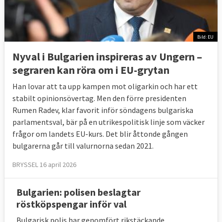
Bild: EU
Nyval i Bulgarien inspireras av Ungern –
segraren kan röra om i EU-grytan
Han lovar att ta upp kampen mot oligarkin och har ett
stabilt opinionsövertag. Men den förre presidenten
Rumen Radev, klar favorit inför söndagens bulgariska
parlamentsval, bär på en utrikespolitisk linje som väcker
frågor om landets EU-kurs. Det blir åttonde gången
bulgarerna går till valurnorna sedan 2021.
BRYSSEL 16 april 2026
Bulgarien: polisen beslagtar
röstköpspengar inför val
Bulgarisk polis har genomfört rikstäckande