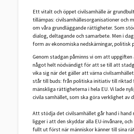
Ett vitalt och öppet civilsamhälle är grundbul
tillämpas: civilsamhällesorganisationer och 
om våra grundläggande rättigheter. Som stöd
dialog, deltagande och samarbete. Men i dag
form av ekonomiska nedskärningar, politisk 
Genom stadgan påminns vi om att uppgiften att
något helt nödvändigt för att se till att sta
vika sig när det gäller att värna civilsamhä
står till buds: från politiska initiativ till ri
mänskliga rättigheterna i hela EU. Vi lade ny
civila samhället, som ska göra verklighet av 
Att stödja det civilsamhället går hand i ha
ligger i att den skyddar alla EU-invånare, o
fullt ut först när människor känner till sina 