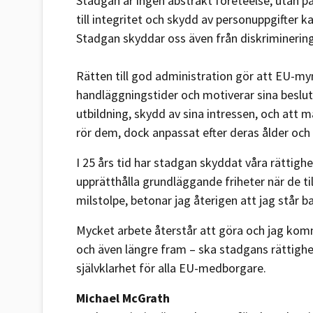
Stadgan är ingen abstrakt företeelse, utan på
till integritet och skydd av personuppgifter 
Stadgan skyddar oss även från diskriminering
Rätten till god administration gör att EU-myn
handläggningstider och motiverar sina beslut. 
utbildning, skydd av sina intressen, och att m
rör dem, dock anpassat efter deras ålder och
I 25 års tid har stadgan skyddat våra rättighe
upprätthålla grundläggande friheter när de til
milstolpe, betonar jag återigen att jag står
Mycket arbete återstår att göra och jag ko
och även längre fram – ska stadgans rättighet
självklarhet för alla EU-medborgare.
Michael McGrath