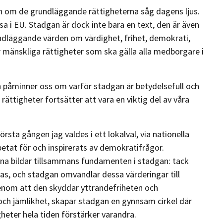
n om de grundläggande rättigheterna såg dagens ljus.
sa i EU. Stadgan är dock inte bara en text, den är även
rundläggande värden om värdighet, frihet, demokrati,
r mänskliga rättigheter som ska gälla alla medborgare i
åminner oss om varför stadgan är betydelsefull och
rättigheter fortsätter att vara en viktig del av våra
rsta gången jag valdes i ett lokalval, via nationella
rbetat för och inspirerats av demokratifrågor.
na bildar tillsammans fundamenten i stadgan: tack
as, och stadgan omvandlar dessa värderingar till
 Genom att den skyddar yttrandefriheten och
och jämlikhet, skapar stadgan en gynnsam cirkel där
eter hela tiden förstärker varandra.