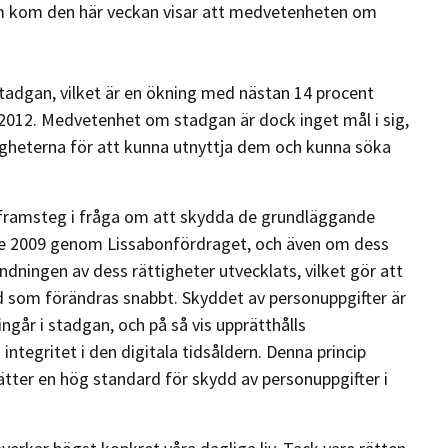
m kom den här veckan visar att medvetenheten om
stadgan, vilket är en ökning med nästan 14 procent
012. Medvetenhet om stadgan är dock inget mål i sig,
gheterna för att kunna utnyttja dem och kunna söka
 framsteg i fråga om att skydda de grundläggande
nde 2009 genom Lissabonfördraget, och även om dess
ndningen av dess rättigheter utvecklats, vilket gör att
rld som förändras snabbt. Skyddet av personuppgifter är
ngår i stadgan, och på så vis upprätthålls
ntegritet i den digitala tidsåldern. Denna princip
tter en hög standard för skydd av personuppgifter i