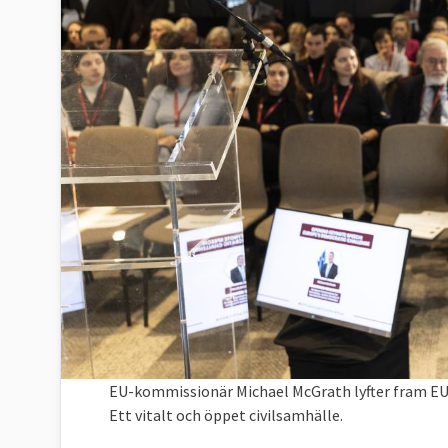
EU-kommissionär Michael McGrath lyfter fram EU-
Ett vitalt och öppet civilsamhälle.