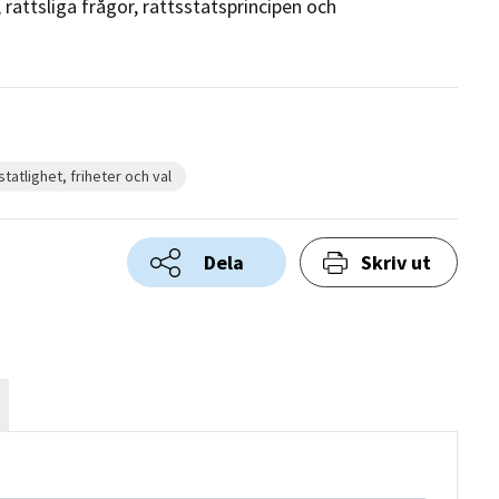
ättsliga frågor, rättsstatsprincipen och
tatlighet, friheter och val
Dela
Skriv ut