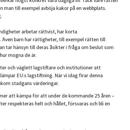
verkar högst konkret våra dagliga liv. Tack vare rätten
kan man till exempel avböja kakor på en webbplats.
.
digheter arbetar rättvist, har korta
Även barn har rättigheter, till exempel rätten till
an tar hänsyn till deras åsikter i fråga om beslut som
 hur mogna de är.
ter och väglett lagstiftare och institutioner att
lämpar EU:s lagstiftning. När vi idag firar denna
 bakom stadgans värderingar.
mmer att kämpa för att under de kommande 25 åren –
er respekteras helt och hållet, försvaras och bli en