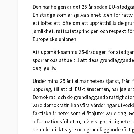
Den här helgen är det 25 år sedan EU-stadga
En stadga som är själva sinnebilden för rättvi
ett löfte: ett löfte om att upprätthålla de g
jämlikhet, rättsstatsprincipen och respekt fö
Europeiska unionen.
Att uppmärksamma 25-årsdagen för stadgan p
sporrar oss att se till att dess grundläggande 
dagliga liv.
Under mina 25 år i allmänhetens tjänst, från fö
uppdrag, till att bli EU-tjänsteman, har jag a
Demokrati och de grundläggande rättigheter
vare demokratin kan våra värderingar utveckl
faktiska friheter som vi åtnjuter varje dag.
informationsfriheten, mänskliga rättigheter 
demokratiskt styre och grundläggande rättigh