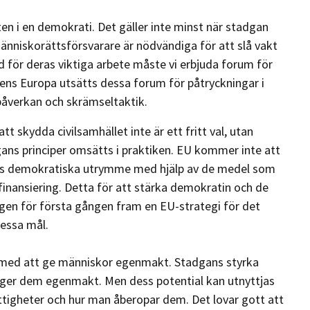
ten i en demokrati. Det gäller inte minst när stadgan
människorättsförsvarare är nödvändiga för att slå vakt
 för deras viktiga arbete måste vi erbjuda forum för
ens Europa utsätts dessa forum för påtryckningar i
påverkan och skrämseltaktik.
 skydda civilsamhället inte är ett fritt val, utan
dgans principer omsätts i praktiken. EU kommer inte att
llets demokratiska utrymme med hjälp av de medel som
ktad finansiering. Detta för att stärka demokratin och de
ligen för första gången fram en EU-strategi för det
dessa mål.
nd med att ge människor egenmakt. Stadgans styrka
ch ger dem egenmakt. Men dess potential kan utnyttjas
rättigheter och hur man åberopar dem. Det lovar gott att