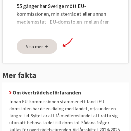
55 gånger har Sverige mött EU-
kommissionen, ministerrådet eller annan
medlemsstat i EU-domstolen mellan åren
1995 och april 2024. Av dessa har Sverige
vunnit 13 rättegångar och förlorat 38
+
processer i EU-domstolen. I tre fall
Visa mer
förlorade Sverige delvis och en tvist blev
ogiltigförklarad av domstolen i efterhand.
Mer fakta
EU-kommissionen mot Sverige 36 – 11
Sverige har vunnit 11 gånger i domstolen,
Om överträdelseförfaranden
haft två delvisa förluster och förlorat 36
gånger i domstolsprocesserna med EU-
Innan EU-kommissionen stämmer ett land i EU-
kommissionen om vad som är rätt eller fel
domstolen har de en dialog med landet, ofta under en
längre tid. Syftet är att få medlemslandet att rätta sig
enligt EU-reglerna.
utan att behöva ta det till domstol. Sådana frågor
17 av Sveriges förluster i EU-domstolen
kallas för överträdelseärenden.
Vid årsskiftet 2024/2025