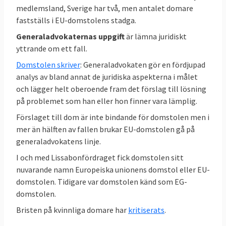
medlemsland, Sverige har två, men antalet domare
11 juli 2007
Sverige vann
Om
fastställs i EU-domstolens stadga.
ogiltigförklaring av kommissionens direktiv
Generaladvokaternas uppgift
är lämna juridiskt
om växtskyddsmedel med ämnet parakvat
yttrande om ett fall.
Domstolen skriver
: Generaladvokaten gör en fördjupad
analys av bland annat de juridiska aspekterna i målet
7 oktober 2004
Sverige förlorade
Bland
och lägger helt oberoende fram det förslag till lösning
annat om att kartavgifterna inte fick dras av
på problemet som han eller hon finner vara lämplig.
inom ramen för stödet för jordbruksgrödor
Förslaget till dom är inte bindande för domstolen men i
mer än hälften av fallen brukar EU-domstolen gå på
generaladvokatens linje.
EU-kommissionen stämmer Sverige 33-5,
I och med Lissabonfördraget fick domstolen sitt
2 delvis, 1 ogilligtförklarad
nuvarande namn Europeiska unionens domstol eller EU-
domstolen. Tidigare var domstolen känd som EG-
9 november 2023
Sverige förlorade
EU-
domstolen.
kommissionen stämde Sverige för att inte i
Bristen på kvinnliga domare har
kritiserats
.
tid infört ändringar i vapendirektiv (EU)
2017/853 – Kontroll av förvärv och innehav