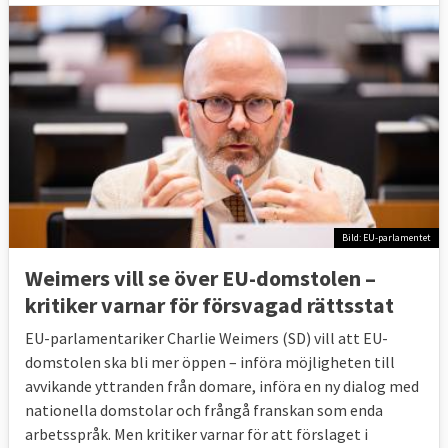
29 oktober 2009
Sverige förlorade
Etableringsfrihet och elmarknaden
6 okt 2009
Sverige förlorade delvis
Undermåliga krav på kväverening vid
reningsverk vid viss tidpunkt
11 juni 2009
Sverige förlorade
Ej i tid infört
vissa EU-regler mot penningtvätt och
Bild: EU-parlamentet
finansiering av terrorism
Weimers vill se över EU-domstolen –
4 juni 2009
Sverige förlorade
Ej i tid infört
kritiker varnar för försvagad rättsstat
vissa EU-regler om finansiella företag som
EU-parlamentariker Charlie Weimers (SD) vill att EU-
behöver tillstånd
domstolen ska bli mer öppen – införa möjligheten till
avvikande yttranden från domare, införa en ny dialog med
14 maj 2009
Sverige förlorade
Ej i tid infört
nationella domstolar och frångå franskan som enda
miniminormer för när
arbetsspråk. Men kritiker varnar för att förslaget i