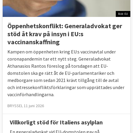
och likvidation av försäkringsföretag
Bild: EU
15 juli 2004
Sverige vann
Moms på
Öppenhetskonflikt: Generaladvokat ger
stödbelopp för torkat foder
stöd åt krav på insyn i EU:s
vaccinanskaffning
15 juli 2004
Sverige förlorade
Att inte i tid
infört direktivet i svensk rätt om insyn i
Kampen om öppenheten kring EU:s vaccinavtal under
finansiella förbindelser mellan
coronapandemin tar ett nytt steg. Generaladvokat
medlemsstater och offentliga företag
Athanasios Rantos föreslog på torsdagen att EU-
domstolen ska ge rätt åt de EU-parlamentariker och
30 mars 2004
Sverige förlorade
Ej
medborgare som sedan 2021 krävt tillgång till de avtal
omhändertagit spilloljor på rätt sätt
och intressekonfliktsförklaringar som upprättades under
vaccinförhandlingarna.
5 november 2002
Sverige förlorade
För att
BRYSSEL 11 juni 2026
behålla flygtrafikavtal med USA i strid mot
EU-rätt
Villkorligt stöd för Italiens asylplan
7 maj 2002
Sverige vann
Avsaknad av lista
En generaladvokat vid EU-domstolen gav på