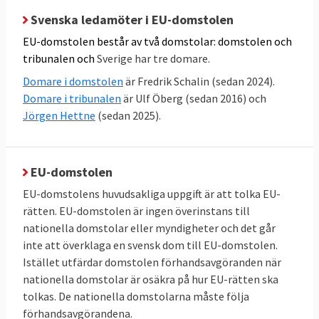
fastslå graden av ekonomisk skada för EU
Svenska ledamöter i EU-domstolen
efter bristfällig svensk kontroll av
EU-domstolen består av två domstolar: domstolen och
jordbruksstöd i 2011-2012 var felaktig och
tribunalen och
Sverige har tre domare.
för hög. Det fanns mer exakta
Domare i domstolen
är Fredrik Schalin (sedan 2024).
beräkningssätt
Domare i tribunalen
är Ulf Öberg (sedan 2016) och
Jörgen Hettne
(sedan 2025).
11 maj 2017
Sverige förlorade
EU-
kommissionen hade rätt att vägra lämna ut
viss handling - att Sverige ej konkret kunnat
EU-domstolen
visa att allmänintresse förelåg
EU-domstolens huvudsakliga uppgift är att tolka EU-
rätten. EU-domstolen är ingen överinstans till
16 december 2015
Sverige vann
Om
nationella domstolar eller myndigheter och det går
skyldighet för EU-kommissionen att ange
inte att överklaga en svensk dom till EU-domstolen.
vetenskapliga kriterier för att fastställa
Istället utfärdar domstolen förhandsavgöranden när
hormonstörande egenskaper
nationella domstolar är osäkra på hur EU-rätten ska
tolkas. De nationella domstolarna måste följa
21 juli 2011
Sverige vann
Överklagan för
förhandsavgörandena.