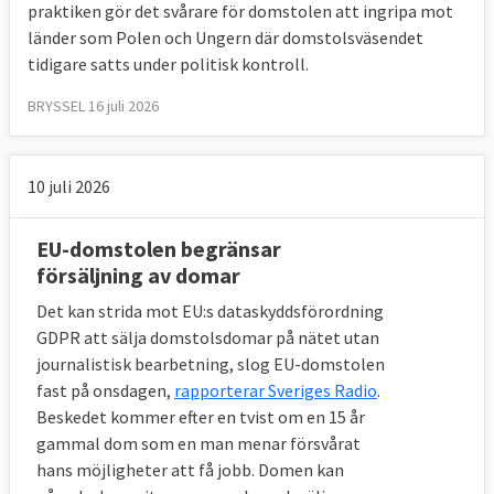
tredjelandsmedborgare eller statslösa
praktiken gör det svårare för domstolen att ingripa mot
personer ska betraktas som flyktingar
länder som Polen och Ungern där domstolsväsendet
tidigare satts under politisk kontroll.
3 mars 2009
Sverige förlorade
Om investeringsskyddsavtal med tredje
BRYSSEL 16 juli 2026
land
15 maj 2008
Sverige förlorade
Ej i tid infört
10 juli 2026
EU-regler om skydd för immateriella
rättigheter
EU-domstolen begränsar
försäljning av domar
8 april 2008
Sverige vann
Diskriminerade
Det kan strida mot EU:s dataskyddsförordning
skillnad i beskattningen av öl och vin
GDPR att sälja domstolsdomar på nätet utan
journalistisk bearbetning, slog EU-domstolen
31 januari 2008
Sverige förlorade
Ej i tid
fast på onsdagen,
rapporterar Sveriges Radio
.
infört EU-regler om offentligt upphandling
Beskedet kommer efter en tvist om en 15 år
gammal dom som en man menar försvårat
18 december 2007
Sverige förlorade
Ej i
hans möjligheter att få jobb. Domen kan
tid infört EU-regler om upphandling av