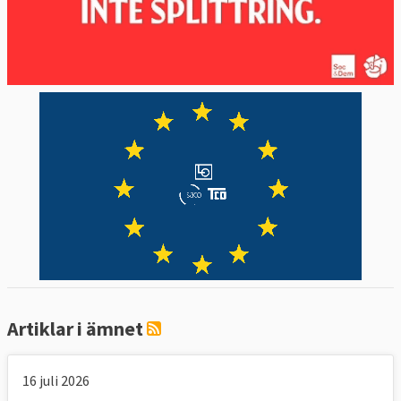
29 mars 2012
Sverige förlorade
Brustit i
tillståndsgivning för reningsanläggningar
för industriell verksamhet
10 maj 2011
Sverige förlorade
För stora
luftföroreningar i svenska tätorter
20 april 2010
Sverige förlorade
Att Sverige
ensidigt tagit in ämne i förteckning över
långlivade organiska föroreningar
4 feb 2010
Sverige förlorade
Ej infört
datalagringsdirektivet vilket Sverige
medgav
Artiklar i ämnet
15 december 2009
Sverige förlorade
Tullfri import av militär utrustning och varor
16 juli 2026
med både civil och militär användning