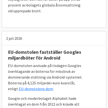
kapitalvinst vid avyttring av privatbostad
procent av bolagets globala årsomsättning
vid upprepade brott.
23 november 2006
Sverige förlorade
Ej i
tid infört EU-regler om extra tillsyn av
finansiella företag
26 oktober 2006
Sverige förlorade
Krav på
2 juli 2026
att avelshingstar skall vara avelsvärderade i
Sverige
EU-domstolen fastställer Googles
miljardböter för Android
15 juni 2006
Sverige vann
Huruvida
svenska regler om skyddsombuds
EU-domstolen avvisade på tisdagen Googles
kunskaper och färdigheter är tillräckliga
överklagande av böterna för missbruk av
dominerande ställning via Android-systemet.
enligt EU-rätten
Böterna på 4,125 miljarder euro kvarstår,
20 oktober 2005
Sverige förlorade
enligt
EU-domstolens dom
.
Bristande veterinära kontroller vid viss
Google och moderbolaget Alphabet hade
handeln inom EU
överklagat en dom från 2022 och krävde att