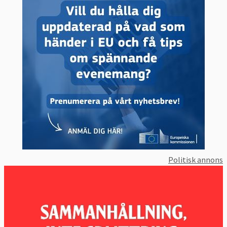
21 april 2015
Sverige förlorade
Momsbefrielse för offentligt postväsende
4 december 2014
Sverige förlorade
Löpande vite på 4 000 euro för varje dag
som dröjer innan Sverige genomfört EU-
domen från 29 mars 2012 om
reningsanläggningar
30 maj 2013
Ogilltförklarad.
Ej infört
datalagringsdirektivet i tid
Sverige
förlorade fick böta: tre miljoner euro. Men
året därpå ogilltförklarade samma domstol
Politisk annons
hela datalagringsdirektivet och Sverige fick
tillbaka bötesbeloppet.
25 april 2013
Sverige vann
Tolkning av
momsdirektivet