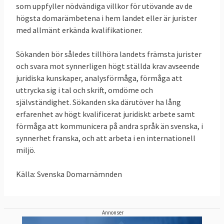
som uppfyller nödvändiga villkor för utövande av de
avloppsvattnet från tätorterna Lycksele,
högsta domarämbetena i hem landet eller är jurister
Malå och Pajala undergår sekundär rening
med allmänt erkända kvalifikationer.
eller motsvarande rening före utsläpp.
Sökanden bör således tillhöra landets främsta jurister
25 februari 2021
Sverige förlorade delvis
och svara mot synnerligen högt ställda krav avseende
Domstolen beslutar att på en punkt gå EU-
juridiska kunskaper, analysförmåga, förmåga att
kommissionen till mötes i deras överklagan
uttrycka sig i tal och skrift, omdöme och
mot dom 7 mars 2019 om farliga
självständighet. Sökanden ska därutöver ha lång
erfarenhet av högt kvalificerat juridiskt arbete samt
blykromater i vissa produkter, en dom som
förmåga att kommunicera på andra språk än svenska, i
Sverige vann.
synnerhet franska, och att arbeta i en internationell
21 november 2019
Sverige förlorar
miljö.
Domstolen beslutar mot Sveriges vilja att
Källa: Svenska Domarnämnden
skjuta upp verkställandet av dom 7 mars
2019 om farliga ämnen (se ovan) som
Sverige vann
.
Annonser