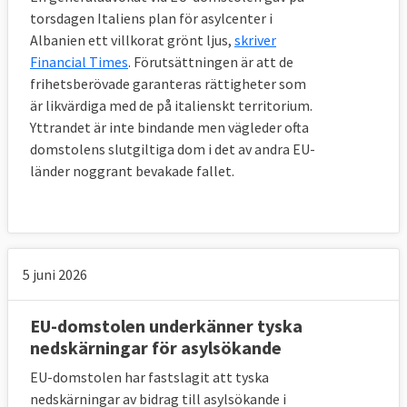
på oskäliga villkor i konsumentavtal
torsdagen Italiens plan för asylcenter i
Albanien ett villkorat grönt ljus,
skriver
14 juni 2001
Sverige förlorade
Ignorering
Financial Times
. Förutsättningen är att de
av EU-regler för badvatten
frihetsberövade garanteras rättigheter som
är likvärdiga med de på italienskt territorium.
Läs mer
Yttrandet är inte bindande men vägleder ofta
domstolens slutgiltiga dom i det av andra EU-
länder noggrant bevakade fallet.
5 juni 2026
EU-domstolen underkänner tyska
nedskärningar för asylsökande
EU-domstolen har fastslagit att tyska
nedskärningar av bidrag till asylsökande i