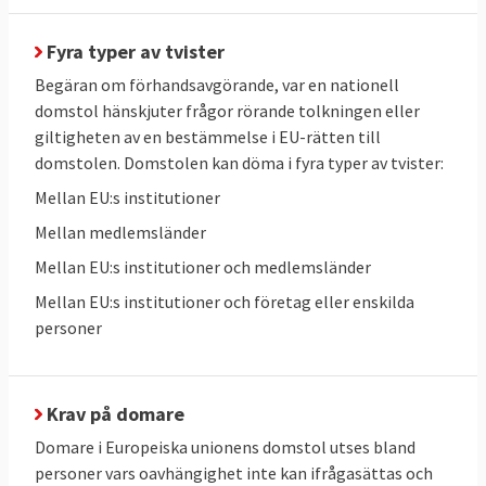
av vapen. Sverige fick böta cirka 100
Fyra typer av tvister
miljoner kronor för allvarlig underlåtenhet
att införa EU-regler. Domstolen skriver: att
Begäran om förhandsavgörande, var en nationell
domstol hänskjuter frågor rörande tolkningen eller
denna medlemsstat ingår bland de av
giltigheten av en bestämmelse i EU-rätten till
unionens medlemsstater som är hårdast
domstolen. Domstolen kan döma i fyra typer av tvister:
drabbade av våld med skjutvapen, en
Mellan EU:s institutioner
relevant omständighet vid den konkreta
bedömningen av hur allvarlig den aktuella
Mellan medlemsländer
överträdelsen är.
Mellan EU:s institutioner och medlemsländer
Mellan EU:s institutioner och företag eller enskilda
2 september 2021
Sverige förlorade
personer
Domstolen dömer Sverige för att inte
lämnat in uppgifter till kommissionen som
denna skulle ha behövt för att kunna
Krav på domare
bedöma huruvida avloppsreningsverken i
Domare i Europeiska unionens domstol utses bland
tätorterna Habo och Töreboda uppfyller EU-
personer vars oavhängighet inte kan ifrågasättas och
krav och att Sverige inte har säkerställt att