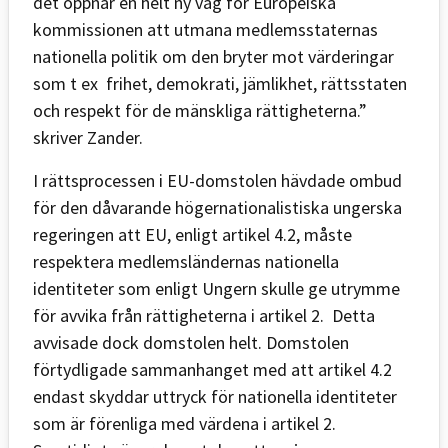
det öppnar en helt ny väg för Europeiska
kommissionen att utmana medlemsstaternas
nationella politik om den bryter mot värderingar
som t ex frihet, demokrati, jämlikhet, rättsstaten
och respekt för de mänskliga rättigheterna.”
skriver Zander.
I rättsprocessen i EU-domstolen hävdade ombud
för den dåvarande högernationalistiska ungerska
regeringen att EU, enligt artikel 4.2, måste
respektera medlemsländernas nationella
identiteter som enligt Ungern skulle ge utrymme
för avvika från rättigheterna i artikel 2. Detta
avvisade dock domstolen helt. Domstolen
förtydligade sammanhanget med att artikel 4.2
endast skyddar uttryck för nationella identiteter
som är förenliga med värdena i artikel 2.