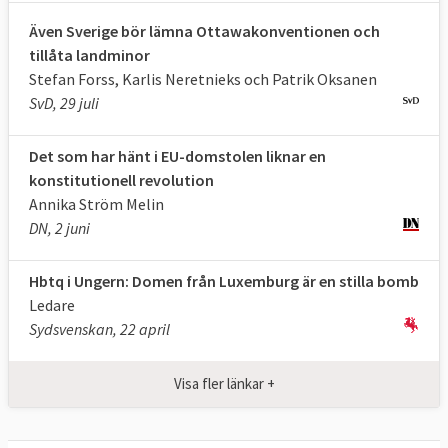
Lavaldomen.
Även Sverige bör lämna Ottawakonventionen och
tillåta landminor
Stefan Forss, Karlis Neretnieks och Patrik Oksanen
Sverige stämmer EU-kommissionen 6-3
SvD, 29 juli
7 mars 2019
Sverige vann
EU-
Det som har hänt i EU-domstolen liknar en
kommissionens godkännande av farliga
konstitutionell revolution
blykromater i vissa produkter underkändes
Annika Ström Melin
då kommissionen brustit i omsorgsplikten
DN, 2 juni
att undersöka mer lämpliga och mindre
riskabla alternativ för människors hälsa
.
Hbtq i Ungern: Domen från Luxemburg är en stilla bomb
Kommissionen överklagade och fick
Ledare
domstolen att skjuta upp verkställandet av
Sydsvenskan, 22 april
domen (21 nov 2019) och vann sedan delvis i
sak 25 februari 2021, se nedan.
Visa fler länkar +
25 september 2018
Sverige vann
EU-
kommissionens beräkningssätt för att