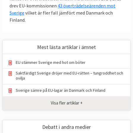
drev EU-kommissionen
beror på att Sverige inte i tid genomfört de
43 överträdelseärenden mot
Sverige
vilket är fler fall jämfört med Danmark och
EU-lagar som svenska ministrar varit med
Finland.
och beslutat om. Andra frågor man har
tvistat om har rört skatter, miljö och
offentlighetsprincip i EU. I det sista fallet är
det Sverige som fyra gånger stämt
Mest lästa artiklar i ämnet
kommissionen för bristande öppenhet. Det
är betydligt vanligare att EU-kommissionen
EU stämmer Sverige med hot om böter
stämmer Sverige än tvärtom.
Saktfärdigt Sverige dröjer med EU-rätten – tungroddhet och
ovilja
Listan nedan är Europaportalens
Sverige sämre på EU-lagar än Danmark och Finland
sammanställning av samtliga domar och
bygger på
EU-domstolens databas
.
Visa fler artiklar +
Förteckningen gäller bara tvister där staten
Sverige är part mot EU eller andra
medlemsländer och täcker inte domar om
Debatt i andra medier
företag och privatpersoner som exempelvis