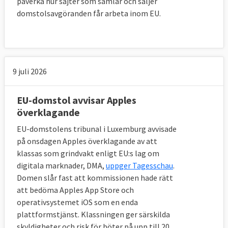
påverka hur sajter som samlar och säljer
vatten, energi, transporter och
domstolsavgöranden får arbeta inom EU.
posttjänster
6 december 2007
Sverige förlorade
Ej i tid
infört EU-regler om offentlig upphandling av
byggentreprenader
9 juli 2026
4 oktober 2007
Sverige förlorade
Huruvida
EU-domstol avvisar Apples
viss privatimport av alkoholdrycker
överklagande
omfattas av Systembolagets monopol
EU-domstolens tribunal i Luxemburg avvisade
14 juni 2007
Sverige förlorade
Ej i tid infört
på onsdagen Apples överklagande av att
påföljder för flygbolag som inte informerar
klassas som grindvakt enligt EU:s lag om
digitala marknader, DMA,
uppger Tagesschau
.
om väsentliga problem som kraftiga
Domen slår fast att kommissionen hade rätt
förseningar
att bedöma Apples App Store och
operativsystemet iOS som en enda
18 januari 2007
Sverige
plattformstjänst. Klassningen ger särskilda
förlorade
Skatterätt: Uppskovsavdrag för
skyldigheter och risk för böter på upp till 20