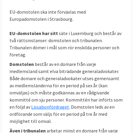
att upphäva EU-kommissionens beslut och
Tribunalens dom att inte lämna ut handling
EU-domstolen ska inte förväxlas med
som allmänt antas skada vissa intressen och
Europadomstolen i Strasbourg.
negativt påverka kommissionens
tjänstemän
EU-domstolen har sitt
säte i Luxemburg och består av
två rättsinstanser: domstolen och tribunalen.
21 september 2010
Sverige förlorade
Tribunalen dömer i mål som rör enskilda personer och
Överklagan för att upphäva EU-
företag.
kommissionens beslut och Tribunalens dom
Domstolen
består av en domare från varje
att inte lämna ut viss inlaga som lämnats in
medlemsland samt elva biträdande generaladvokater.
inför domstolsförhandling innan
Både domare och generaladvokater utses gemensamt
av medlemsländerna för en period på sex år (kan
förhandlingarna startat
omväljas) och måste godkännas av en rådgivande
18 december 2007
Sverige vann
kommitté om sju personer. Kommittén har införts som
Överklagan för att upphäva EU-
en följd av
Lissabonfördraget
. Domstolen leds av en
ordförande som väljs för en period på tre år med
kommissionens beslut och Tribunalens dom
möjlighet till omval.
att inte lämna ut viss handling från Tyskland
i miljöfråga
Även i tribunalen
arbetar minst en domare från varje