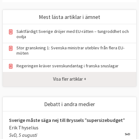
säkerhetspolitik och ekonomi.
Mest lästa artiklar i ämnet
– Det europeiska samarbetet och dess
värdegemenskap är viktigare än någonsin –
Saktfärdigt Sverige dröjer med EU-rätten – tungroddhet och
för Sveriges säkerhet, konkurrenskraft,
ovilja
klimatarbete och globala inflytande, sade
Stor granskning 1: Svenska ministrar uteblev från flera EU-
möten
statsminister Ulf Kristersson (M) i
riksdagen.
Regeringen kräver svenskundantag i franska snuslagar
Det kan jämföras med förra regeringen
Visa fler artiklar +
under Magdalena Andersson (S) som 2021
var
inne på samma linje
med orden “EU är
Sveriges viktigaste utrikes- och
Debatt i andra medier
säkerhetspolitiska arena” och “Det handlar
om jobben, eftersom EU är vår viktigaste
Sverige måste säga nej till Bryssels ”supersizebudget”
marknad”.
Erik Thyselius
SvD, 5 augusti