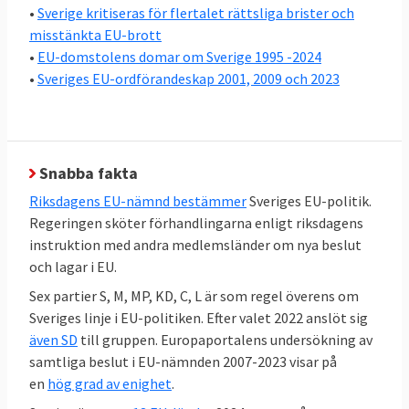
•
Sverige kritiseras för flertalet rättsliga brister och
svenska folket vilka partier som ska styra
misstänkta EU-brott
svensk EU-politik i ministerrådet. Ordningen
•
EU-domstolens domar om Sverige 1995 -2024
är att riksdagens EU-nämnd, där alla partier
•
Sveriges EU-ordförandeskap 2001, 2009 och 2023
är representerade, bestämmer EU-politiken
och regeringen förhandlar i EU.
En stor kartläggning av Europaportalen
Snabba fakta
visar att det råder relativt stor politisk
Riksdagens EU-nämnd bestämmer
Sveriges EU-politik.
enighet i EU-frågor hos en majoritet
Regeringen sköter förhandlingarna enligt riksdagens
av
riksdagspartierna i Sverige
. Under
instruktion med andra medlemsländer om nya beslut
regeringen Kristerssons första år var sex
och lagar i EU.
partier S, M,C,KD,MP och L helt överens i 72
Sex partier S, M, MP, KD, C, L är som regel överens om
procent av samtliga 286 EU-frågor, stora
Sveriges linje i EU-politiken. Efter valet 2022 anslöt sig
som små. För första gången var
även SD
till gruppen. Europaportalens undersökning av
Sverigedemokraterna det partiet utanför
samtliga beslut i EU-nämnden 2007-2023 visar på
en
hög grad av enighet
.
regeringen
som minst gick emot
riksdagens