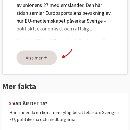
av unionens 27 medlemsländer. Den här
sidan samlar Europaportalens bevakning av
hur EU-medlemskapet påverkar Sverige –
politiskt, ekonomiskt och rättsligt.
Sveriges EU-politik avgörs i
riksdagens EU-
nämnd
och den svenska regeringen för
+
Sveriges talan i EU:s råd. Även
Visa mer
Europaparlamentariker
representerar
svenska folket i en maktdelning mellan
Europaparlamentet och regeringarna i rådet.
Mer fakta
EU:s betydelse för Sverige
VAD ÄR DETTA?
I regeringsförklaringen
9 september 2025
Här finner du en kort men fyllig berättelse om Sverige i
upprepade statsminister Ulf Kristersson (M)
EU, politikerna och medborgarna.
tidigare statsministrars uttalanden om EU:s
viktiga roll för svensk utrikes- och