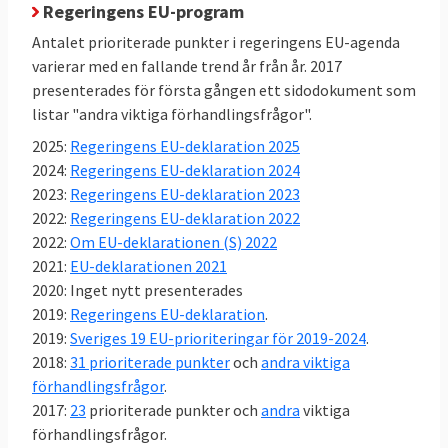
till mediabilden som ibland rapporterar om
Regeringens EU-program
stora konflikter och oenighet i EU-politiken.
Antalet prioriterade punkter i regeringens EU-agenda
Därmed inte sagt att det inte bråkas i
varierar med en fallande trend år från år. 2017
presenterades för första gången ett sidodokument som
svensk EU-politik,
se här
.
listar "andra viktiga förhandlingsfrågor".
Sverige röstar nästan alltid ja till EU-
2025:
Regeringens EU-deklaration 2025
lagar
2024:
Regeringens EU-deklaration 2024
Mellan 2014 och 2023 antog EU-ländernas
2023:
Regeringens EU-deklaration 2023
regeringar i ministerrådet 734 lagar. EU-
2022:
Regeringens EU-deklaration 2022
ländernas regeringar, var oavsett politisk
2022:
Om EU-deklarationen (S) 2022
färg, nästan alltid överens om nya EU-lagar.
2021:
EU-deklarationen 2021
Sverige röstade nej 14 gånger – knappt 2
2020: Inget nytt presenterades
procent av lagarna. I nästan 98 procent av
2019:
Regeringens EU-deklaration
.
omröstningarna i EU röstade Sverige, efter
2019:
Sveriges 19 EU-prioriteringar för 2019-2024
.
beslut i riksdagens EU-nämnd, ja till nya EU-
2018:
31 prioriterade punkter
och
andra viktiga
lagar. Läs
mer om undersökningen
.
förhandlingsfrågor
.
2017:
23
prioriterade punkter och
andra
viktiga
förhandlingsfrågor.