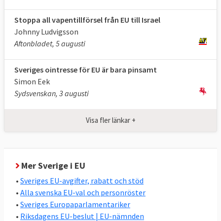
Sammantaget, visar Europaportalens
undersökningar, tycks syftet med det
Stoppa all vapentillförsel från EU till Israel
svenska EU-medlemskapet framför allt vara
Johnny Ludvigsson
att stärka landets ekonomi och utrikes- och
Aftonbladet, 5 augusti
säkerhetspolitik.
Sveriges ointresse för EU är bara pinsamt
Två andra utmärkande drag i svensk EU-
Simon Eek
politik är den relativt höga graden av
Sydsvenskan, 3 augusti
enighet i riksdagen, se nedan, och att
Sverige oavsett regering nästan alltid
Visa fler länkar +
stödjer de nya EU-lagar som stiftas, se
nedan.
Stor enighet i svensk EU-politik
Mer Sverige i EU
Den ordinarie lagstiftningen i EU beslutas av
•
Sveriges EU-avgifter, rabatt och stöd
det folkvalda Europaparlamentet och EU-
•
Alla svenska EU-val och personröster
ländernas regeringar i ministerrådet
•
Sveriges Europaparlamentariker
tillsammans. I riksdagsvalet 2022 valde
•
Riksdagens EU-beslut | EU-nämnden