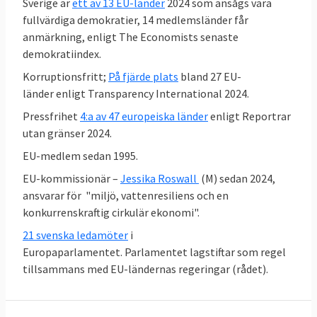
EU-politik, vilket är en tydlig förändring mot
Sverige är
ett av 13 EU-länder
2024 som ansågs vara
SD:s tidigare hållning.
fullvärdiga demokratier, 14 medlemsländer får
anmärkning, enligt The Economists senaste
demokratiindex.
Korruptionsfritt;
På fjärde plats
bland 27 EU-
länder enligt Transparency International 2024.
Pressfrihet
4:a av 47 europeiska länder
enligt Reportrar
utan gränser 2024.
EU-medlem sedan 1995.
EU-kommissionär –
Jessika Roswall
(M) sedan 2024,
ansvarar för "miljö, vattenresiliens och en
konkurrenskraftig cirkulär ekonomi".
21 svenska ledamöter
i
Europaparlamentet. Parlamentet lagstiftar som regel
tillsammans med EU-ländernas regeringar (rådet).
Den höga graden av enighet står i kontrast