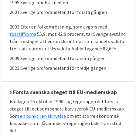
1995 Sverige blir EU-medlem.
2001 Sverige ordförandeland för första gången
2003 Efter en folkomröstning, som avgörs med
röstsiffrorna
55,9, mot 42,0 procent, tar Sverige avstånd
från förslaget att euron ska införas som landets valuta
trots att euron är EU:s valuta. Valdeltagande 82,6 %.
Sverige kritiseras för rättsliga brister
2009 Sverige ordförandeland för andra gången
Sverige röstar som regel för nya EU-lagar i
ministerrådet, men ibland har Sverige
2023 Sverige ordförandeland för tredje gången
problem att följa dem. EU-kommissionen
pekar i flera fall på att införandet av lagarna
i svensk rätt dröjt allt för länge, eller att de
Första svenska steget till EU-medlemskap
införts på felaktigt sätt. Vid årsskiftet 31
Fredagen 26 oktober 1990 tog regeringen det första
december 2024 hade kommissionen 43
steget till det som senare blev svensk EU-medlemskap.
Som
en punkt i en skrivelse
om ett större ekonomisk
pågående
överträdelseförfaranden mot
krispaket som dåvarande S-regeringen lade fram stod
Sverige
, en process som kan sluta i EU-
det:
domstolen.