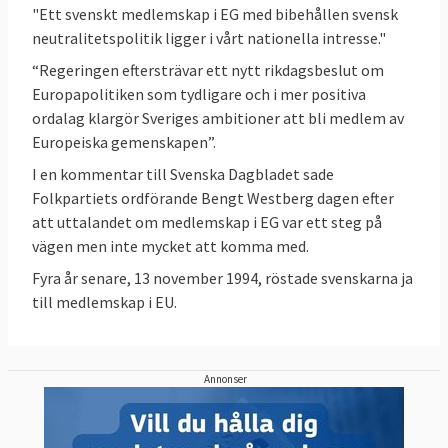
"Ett svenskt medlemskap i EG med bibehållen svensk
Sverige ofta bland de främsta
neutralitetspolitik ligger i vårt nationella intresse."
Sverige tillhör de rikare EU-länderna och är
i
“Regeringen eftersträvar ett nytt rikdagsbeslut om
regel bland de främsta länderna
i jämförande
Europapolitiken som tydligare och i mer positiva
studier eller statistik som rör
demokrati
,
ordalag klargör Sveriges ambitioner att bli medlem av
pressfrihet
,
låg korruption
,
rättsstatlighet
,
Europeiska gemenskapen”.
jämställdhet mellan könen
,
budgetbalans
,
I en kommentar till Svenska Dagbladet sade
EU:s sociala resultattavla
,
Folkpartiets ordförande Bengt Westberg dagen efter
klimatmål
,
forskning
sysselsättningsgrad
,
att uttalandet om medlemskap i EG var ett steg på
vägen men inte mycket att komma med.
och utveckling
och
innovationsförmåga
. Läs
mer – se nedan.
Fyra år senare, 13 november 1994, röstade svenskarna ja
till medlemskap i EU.
Läs mer
Annonser