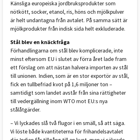
Känsliga europeiska jordbruksprodukter som
nötkött, socker, etanol, ris, höns och mjölkpulver
är helt undantagna från avtalet. På samma sätt är
mjölkprodukter från indisk sida helt exkluderade.
Stål blev en knäckfråga
Förhandlingarna om stål blev komplicerade, inte
minst eftersom EU i slutet av förra året lade fram
ett förslag om att nästan halvera importen av stål
till unionen. Indien, som är en stor exportör av stål,
fick en tullbefriad kvot på 1,6 miljoner ton –
samtidigt som landet avstår från sina rättigheter
till vedergällning inom WTO mot EU:s nya
stålåtgärder.
– Vi lyckades slå två flugor i en smäll, så att säga.
Vi löste både kvantiteterna för frihandelsavtalet
där Indien får tillgång till en kvot, men vi säkrade