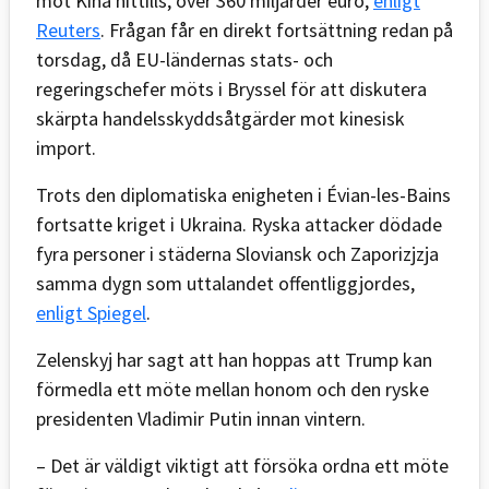
mot Kina hittills, över 360 miljarder euro,
enligt
Reuters
. Frågan får en direkt fortsättning redan på
torsdag, då EU-ländernas stats- och
regeringschefer möts i Bryssel för att diskutera
skärpta handelsskyddsåtgärder mot kinesisk
import.
Trots den diplomatiska enigheten i Évian-les-Bains
fortsatte kriget i Ukraina. Ryska attacker dödade
fyra personer i städerna Sloviansk och Zaporizjzja
samma dygn som uttalandet offentliggjordes,
enligt Spiegel
.
Zelenskyj har sagt att han hoppas att Trump kan
förmedla ett möte mellan honom och den ryske
presidenten Vladimir Putin innan vintern.
– Det är väldigt viktigt att försöka ordna ett möte