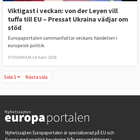
Viktigast i veckan: von der Leyen vill
tuffa till EU – Pressat Ukraina vädjar om
stöd
Europaportalen sammanfattar veckans händelser i
europeisk politik.
STOCKHOLM 14 mars 2026
Nästa sida
Nästa sida
Nyhetssajten Europaportalen är specialiserad på EU och
Europa med opartisk bevakning från egna redaktioner i