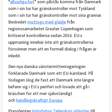
“
allvarliga hot
” som påstås komma från Danmark
som i sin tur har gränskontroller mot Tyskland
som i sin tur har gränskontroller mot sina grannar.
Beskedet
mottogs med glädje
från
regionssamarbetet Greater Copenhagen som
kritiserat kontrollerna sedan 2016. EU:s
uppmaning innebär inte att gränskontrollerna
försvinner men att en formell dialog i frågan är
inledd.
Den nya danska vänstermittenregeringen
förklarade Danmark som ett EU-kärnland. På
tisdagen slog de fast att Danmark inte längre
befann sig i EU:s periferi och lovade att gå i
bräschen för ett mer självständigt
och
handlingskraftigt Europa
.
Presidenten
Volodymyr Zelenskyjs inbjudan
till