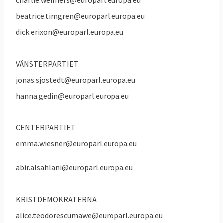
charlie.weimers@europarl.europa.eu
beatrice.timgren@europarl.europa.eu
dick.erixon@europarl.europa.eu
VÄNSTERPARTIET
jonas.sjostedt@europarl.europa.eu
hanna.gedin@europarl.europa.eu
CENTERPARTIET
emma.wiesner@europarl.europa.eu
abir.alsahlani@europarl.europa.eu
KRISTDEMOKRATERNA
alice.teodorescumawe@europarl.europa.eu