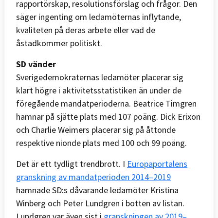
rapportörskap, resolutionsförslag och frågor. Den
säger ingenting om ledamöternas inflytande,
kvaliteten på deras arbete eller vad de
åstadkommer politiskt.
SD vänder
Sverigedemokraternas ledamöter placerar sig
klart högre i aktivitetsstatistiken än under de
föregående mandatperioderna. Beatrice Timgren
hamnar på sjätte plats med 107 poäng. Dick Erixon
och Charlie Weimers placerar sig på åttonde
respektive nionde plats med 100 och 99 poäng.
Det är ett tydligt trendbrott. I
Europaportalens
granskning av mandatperioden 2014–2019
hamnade SD:s dåvarande ledamöter Kristina
Winberg och Peter Lundgren i botten av listan.
Lundgren var även sist i
granskningen av 2019–