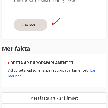
tolv fortsätter sina uppdrag. De är:
Socialdemokraterna
Heléne Fritzon
+
Visa mer
Johan Danielsson (comeback)
Evin Incir
Adnan Dibrani (ny)
Mer fakta
Sofie Eriksson (ny)
Moderaterna
DETTA ÄR EUROPAPARLAMENTET
Tomas Tobé
Vill du veta vad som händer i Europaparlamentet?
Läs
Jessica Polfjärd
mer här
.
Jörgen Warborn
Arba Kokalari
Miljöpartiet
Mest lästa artiklar i ämnet