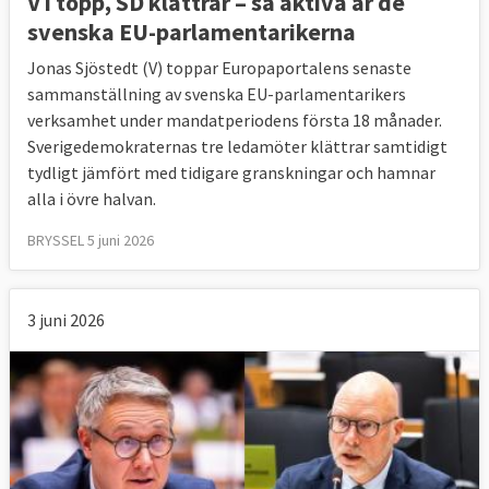
V i topp, SD klättrar – så aktiva är de
svenska EU-parlamentarikerna
Jonas Sjöstedt (V) toppar Europaportalens senaste
sammanställning av svenska EU-parlamentarikers
verksamhet under mandatperiodens första 18 månader.
Sverigedemokraternas tre ledamöter klättrar samtidigt
tydligt jämfört med tidigare granskningar och hamnar
alla i övre halvan.
BRYSSEL 5 juni 2026
3 juni 2026