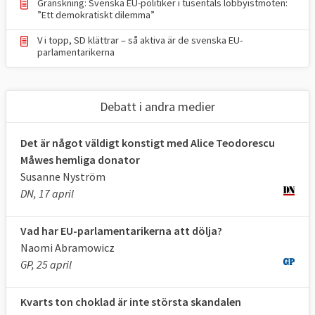
Alice Bah Kuhnke
Granskning: Svenska EU-politiker i tusentals lobbyistmöten:
”Ett demokratiskt dilemma”
Pär Holmgren
Isabella Lövin (comeback)
V i topp, SD klättrar – så aktiva är de svenska EU-
parlamentarikerna
Sverigedemokraterna
Charlie Weimers
Debatt i andra medier
Beatrice Timgren (ny)
Dick Erixon (ny)
Det är något väldigt konstigt med Alice Teodorescu
Måwes hemliga donator
Vänsterpartiet
Susanne Nyström
DN, 17 april
Jonas Sjöstedt (comeback)
Hanna Gedin (ny)
Vad har EU-parlamentarikerna att dölja?
Centerpartiet
Naomi Abramowicz
GP, 25 april
Emma Wiesner
Abir Al-Sahlani
Kvarts ton choklad är inte största skandalen