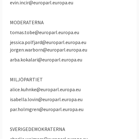
evin.incir@europarl.europa.eu
MODERATERNA
tomas.tobe@europarl.europa.eu
jessica.polfjard@europarl.europa.eu
jorgen.warborn@europarl.europa.eu
arba.kokalari@europarl.europa.eu
MILJÖPARTIET
alice.kuhnke@europarl.europa.eu
isabella.lovin@europarl.europa.eu
par.holmgren@europarl.europa.eu
SVERIGEDEMOKRATERNA