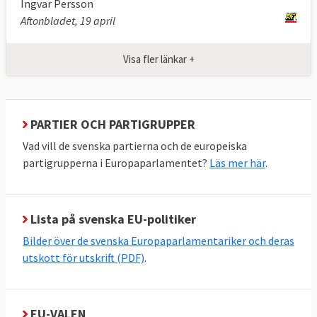
Ingvar Persson
Kristdemokraterna
Aftonbladet, 19 april
Alice Teodorescu Måwe (ny)
Visa fler länkar +
Liberalerna
Karin Karlsbro
PARTIER OCH PARTIGRUPPER
Vad vill de svenska partierna och de europeiska
partigrupperna i Europaparlamentet?
Läs mer här
.
Lista på svenska EU-politiker
Bilder över de svenska Europaparlamentariker och deras
utskott för utskrift (PDF)
.
EU-VALEN