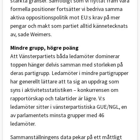
stärkta gränser. Samtidigt som vi flyttat fram våra
formella positioner fortsätter vi bedriva samma
aktiva oppositionspolitik mot EU:s krav på mer
pengar och makt som partiet alltid kännetecknats
av, sade Weimers.
Mindre grupp, högre poäng
Att Vänsterpartiets båda ledamöter dominerar
toppen hänger delvis samman med storleken på
deras partigrupp. Ledamöter i mindre partigrupper
har generellt lättare att ta sig an uppdrag som
syns i aktivitetsstatistiken – konkurrensen om
rapportörskap och talartider är lägre. V:s
ledamöter sitter i vänsterpartistiska GUE/NGL, en
av parlamentets minsta grupper med 46
ledamöter.
Sammanställningens data pekar på ett måttligt