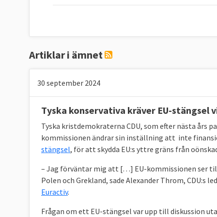
Artiklar i ämnet
30 september 2024
Tyska konservativa kräver EU-stängsel v
Tyska kristdemokraterna CDU, som efter nästa års pa
kommissionen ändrar sin inställning att inte finans
stängsel
, för att skydda EU:s yttre gräns från oönska
– Jag förväntar mig att […] EU-kommissionen ser till 
Polen och Grekland, sade Alexander Throm, CDU:s le
Euractiv
.
Frågan om ett EU-stängsel var upp till diskussion u