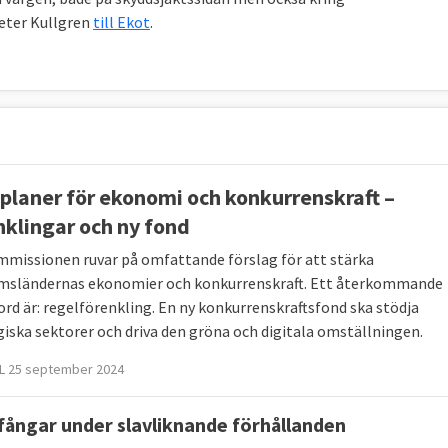
Peter Kullgren
till Ekot
.
 planer för ekonomi och konkurrenskraft –
nklingar och ny fond
missionen ruvar på omfattande förslag för att stärka
sländernas ekonomier och konkurrenskraft. Ett återkommande
ord är: regelförenkling. En ny konkurrenskraftsfond ska stödja
giska sektorer och driva den gröna och digitala omställningen.
L 25 september 2024
 fångar under slavliknande förhållanden