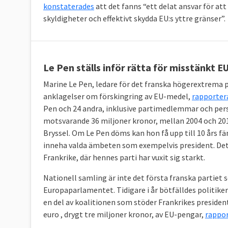
konstaterades
att det fanns “ett delat ansvar för 
skyldigheter och effektivt skydda EU:s yttre gränser”.
Le Pen ställs inför rätta för misstänkt 
Marine Le Pen, ledare för det franska högerextrema par
anklagelser om förskingring av EU-medel,
rapporter
Pen och 24 andra, inklusive partimedlemmar och perso
motsvarande 36 miljoner kronor, mellan 2004 och 2016 
Bryssel. Om Le Pen döms kan hon få upp till 10 års fä
inneha valda ämbeten som exempelvis president. Dett
Frankrike, där hennes parti har vuxit sig starkt.
Nationell samling är inte det första franska partiet
Europaparlamentet. Tidigare i år bötfälldes politike
en del av koalitionen som stöder Frankrikes preside
euro , drygt tre miljoner kronor, av EU-pengar,
rappor