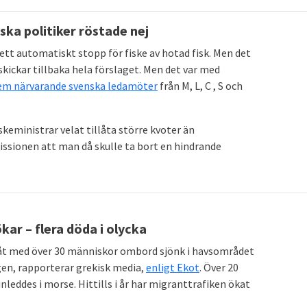
ska politiker röstade nej
tt automatiskt stopp för fiske av hotad fisk. Men det
skickar tillbaka hela förslaget. Men det var med
em närvarande svenska ledamöter
från M, L, C , S och
iskeministrar velat tillåta större kvoter än
issionen att man då skulle ta bort en hindrande
kar – flera döda i olycka
båt med över 30 människor ombord sjönk i havsområdet
en, rapporterar grekisk media,
enligt Ekot
. Över 20
leddes i morse. Hittills i år har migranttrafiken ökat