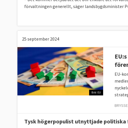
förvaltningen generellt, säger landsbygdsminister 
25 september 2024
EU:s
före
EU-kom
medlem
nyckel
Bild: EU
strate
BRYSSE
Tysk högerpopulist utnyttjade politiska