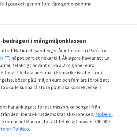
att fullgöra och genomföra våra gemensamma
EU-bedrägeri i mångmiljonklassen
tiet Nationell samling, står inför rätta i Paris för
ar FT
, något partiet nekar till. Åklagare hävdar att Le
nal, felaktigt använt cirka 3,2 miljoner euro,
för att betala personal i Frankrike istället för i
ngelse, böter på 1 miljon euro och fem års förbud att
a skulle kunna få stora politiska konsekvenser i
 som har anklagats för att missbruka pengar från
r från den liberal-kristdemokratiska-rörelsen,
MoDem
,
nt Emmanuel Macron, för att felaktigt använt 300 000
terar Politico
.