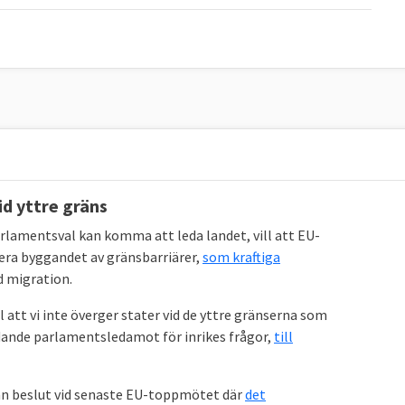
id yttre gräns
rlamentsval kan komma att leda landet, vill att EU-
iera byggandet av gränsbarriärer,
som kraftiga
d migration.
att vi inte överger stater vid de yttre gränserna som
dande parlamentsledamot för inrikes frågor,
till
tan beslut vid senaste EU-toppmötet där
det