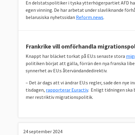
En delstatspolitiker i tyska ytterhögerpartiet AFD har
egen vinning. De har arbetat under slavliknande för
belarusiska nyhetssidan
Reform.news
.
Frankrike vill omförhandla migrationspol
Knappt har bläcket torkat på EU:s senaste stora
migr
politiken börjat att gälla, förrän den nya franska li
synnerhet av EU:s återvändandedirektiv.
– Det är dags att vi ändrar EU:s regler, sade den nye 
tisdagen,
rapporterar Euractiv
. Enligt tidningen ska
mer restriktiv migrationspolitik.
24 september 2024