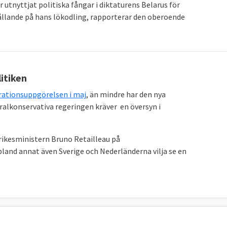
 utnyttjat politiska fångar i diktaturens Belarus för
hållande på hans lökodling, rapporterar den oberoende
itiken
ationsuppgörelsen i maj
, än mindre har den nya
beralkonservativa regeringen kräver en översyn i
inrikesministern Bruno Retailleau på
 bland annat även Sverige och Nederländerna vilja se en