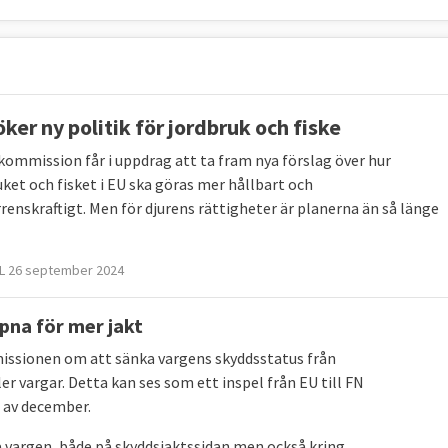
ker ny politik för jordbruk och fiske
kommission får i uppdrag att ta fram nya förslag över hur
uket och fisket i EU ska göras mer hållbart och
renskraftigt. Men för djurens rättigheter är planerna än så länge
L 26 september 2024
ppna för mer jakt
missionen om att sänka vargens skyddsstatus från
fler vargar. Detta kan ses som ett inspel från EU till FN
n av december.
a vargen, både på skyddsjaktssidan men också kring