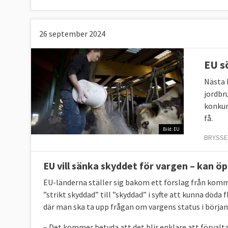
26 september 2024
EU sö
Nästa 
jordbr
konkur
få.
Bild: EU
BRYSSE
EU vill sänka skyddet för vargen – kan ö
EU-länderna ställer sig bakom ett förslag från kom
”strikt skyddad” till ”skyddad” i syfte att kunna döda 
där man ska ta upp frågan om vargens status i börja
– Det kommer betyda att det blir enklare att förvalt