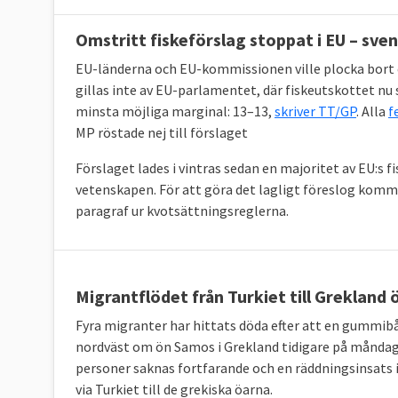
Omstritt fiskeförslag stoppat i EU – sven
EU-länderna och EU-kommissionen ville plocka bort e
gillas inte av EU-parlamentet, där fiskeutskottet nu 
minsta möjliga marginal: 13–13,
skriver TT/GP
. Alla
f
MP röstade nej till förslaget
Förslaget lades i vintras sedan en majoritet av EU:s f
vetenskapen. För att göra det lagligt föreslog komm
paragraf ur kvotsättningsreglerna.
Migrantflödet från Turkiet till Grekland ö
Fyra migranter har hittats döda efter att en gummi
nordväst om ön Samos i Grekland tidigare på måndag
personer saknas fortfarande och en räddningsinsats in
via Turkiet till de grekiska öarna.