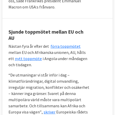
oss, sade Frankrikes president Emmanuel
Macron om USA:s frånvaro.
Sjunde toppmötet mellan EU och
AU
Nästan fyra år efter det
förra toppmötet
mellan EU och Afrikanska unionen, AU, hålls
ett
nytt toppmöte
i Angola under måndagen
och tisdagen.
“De utmaningar vi står inför i dag –
klimatförändringar, digital omvandling,
irreguljär migration, konflikter och osäkerhet
– känner inga gränser. Svaret på denna
multipolära värld måste vara multipolärt
samarbete. Och tillsammans kan Afrika och
Europa visa vägen”.,
skriver
Europeiska rådets