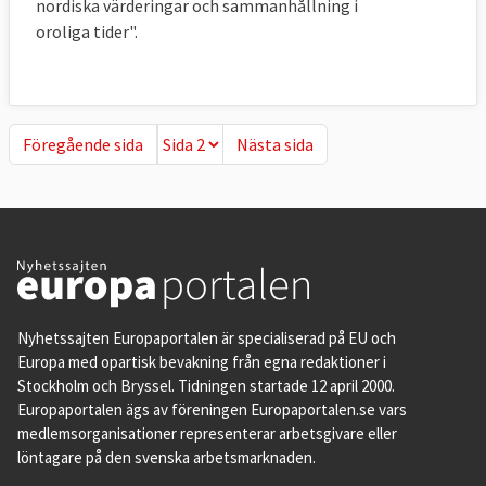
nordiska värderingar och sammanhållning i
oroliga tider".
Föregående sida
Nästa sida
Föregående sida
Nästa sida
Nyhetssajten Europaportalen är specialiserad på EU och
Europa med opartisk bevakning från egna redaktioner i
Stockholm och Bryssel. Tidningen startade 12 april 2000.
Europaportalen ägs av föreningen Europaportalen.se vars
medlemsorganisationer representerar arbetsgivare eller
löntagare på den svenska arbetsmarknaden.