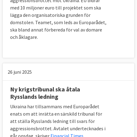
aggressionsbrottet mot Ukraina. EU bidrar
med 10 miljoner euro till projektet som ska
lägga den organisatoriska grunden för
domstolen. Teamet, som leds av Europarådet,
ska bland annat förbereda för val av domare
och åklagare.
26 juni 2025
Ny krigstribunal ska åtala
Rysslands ledning
Ukraina har tillsammans med Europarådet
enats om att inrätta en särskild tribunal för
att ställa Rysslands ledning till svars för
aggressionsbrottet. Avtalet undertecknades i
går onsdag, skriver
Financial Times
.