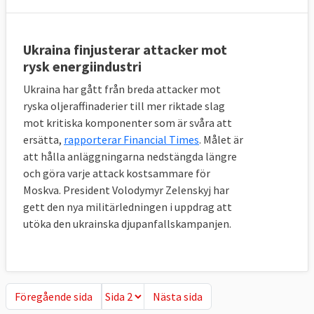
Ukraina finjusterar attacker mot
rysk energiindustri
Ukraina har gått från breda attacker mot
ryska oljeraffinaderier till mer riktade slag
mot kritiska komponenter som är svåra att
ersätta,
rapporterar Financial Times
. Målet är
att hålla anläggningarna nedstängda längre
och göra varje attack kostsammare för
Moskva. President Volodymyr Zelenskyj har
gett den nya militärledningen i uppdrag att
utöka den ukrainska djupanfallskampanjen.
Föregående sida
Nästa sida
Föregående sida
Nästa sida