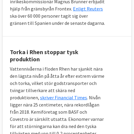
inrikeskommissionär Magnus Brunner erbjudit
hjälp från gränsbyrån Frontex.
Enligt Reuters
ska över 60 000 personer tagit sig över
gränsen till Spanien under de senaste dagarna.
Torka i Rhen stoppar tysk
produktion
Vattennivåerna i floden Rhen har sjunkit nära
den lägsta nivån på åtta år efter extrem värme
och torka, vilket stör godstransporter och
tvingar tillverkare att skära ned
produktionen,
skriver Financial Times
. Nivån
ligger nära 25 centimeter, nära rekordlågan
från 2018. Kemiföretag som BASF och
Covestro är särskilt utsatta. Ekonomer varnar
för att störningarna kan dra ned den tyska
tillväxten med upp till 0,2 procentenheter.