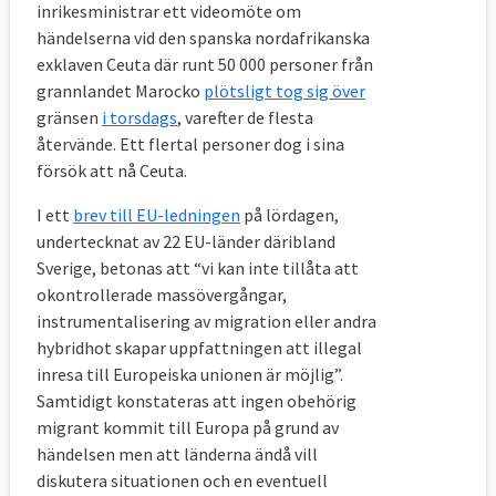
inrikesministrar ett videomöte om
händelserna vid den spanska nordafrikanska
exklaven Ceuta där runt 50 000 personer från
grannlandet Marocko
plötsligt tog sig över
gränsen
i torsdags
, varefter de flesta
återvände. Ett flertal personer dog i sina
försök att nå Ceuta.
I ett
brev till EU-ledningen
på lördagen,
undertecknat av 22 EU-länder däribland
Sverige, betonas att “vi kan inte tillåta att
okontrollerade massövergångar,
instrumentalisering av migration eller andra
hybridhot skapar uppfattningen att illegal
inresa till Europeiska unionen är möjlig”.
Samtidigt konstateras att ingen obehörig
migrant kommit till Europa på grund av
händelsen men att länderna ändå vill
diskutera situationen och en eventuell