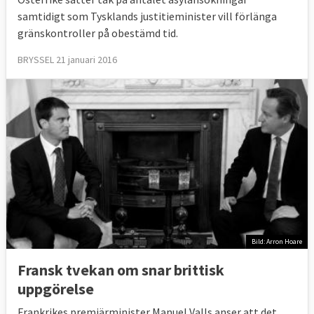
samtidigt som Tysklands justitieminister vill förlänga
gränskontroller på obestämd tid.
BRYSSEL 21 januari 2016
Bild: Arron Hoare
Fransk tvekan om snar brittisk
uppgörelse
Frankrikes premiärminister Manuel Valls anser att det