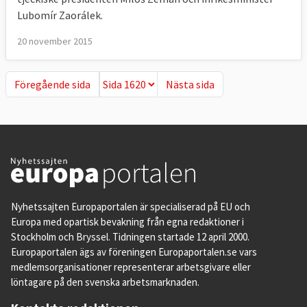
Lubomír Zaorálek.
20 november 2015
Föregående sida
Nästa sida
Föregående sida
Nästa sida
Nyhetssajten Europaportalen är specialiserad på EU och
Europa med opartisk bevakning från egna redaktioner i
Stockholm och Bryssel. Tidningen startade 12 april 2000.
Europaportalen ägs av föreningen Europaportalen.se vars
medlemsorganisationer representerar arbetsgivare eller
löntagare på den svenska arbetsmarknaden.