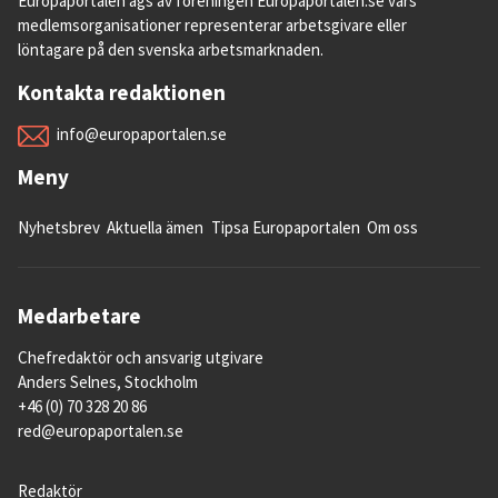
Europaportalen ägs av föreningen Europaportalen.se vars
medlemsorganisationer representerar arbetsgivare eller
löntagare på den svenska arbetsmarknaden.
Kontakta redaktionen
info@europaportalen.se
Meny
Nyhetsbrev
Aktuella ämen
Tipsa Europaportalen
Om oss
Medarbetare
Chefredaktör och ansvarig utgivare
Anders Selnes, Stockholm
+46 (0) 70 328 20 86
red@europaportalen.se
Redaktör