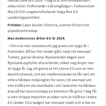
mellan 2006 och 2010. I några år som ombudsman i
driver,
säger Max Andersson
.
olika roller. Ordförande i två omgångar i Folkrörelsen
Nej till EU:s ungdomsförbund: Unga Mot EU.
Landstingspolitiker.
Fem frågor
Fritiden:
Läser böcker. Historia, science fiction och
populärvetenskap.
På hösten 2016 ställde Europaportalen
fem
Max Anderssons
dröm-EU år 2024:
frågor till alla
svenska EU-parlamentariker.
– Om vi är mer visionära vill jag prata om tjugo år i
Så här svarade Max Andersson:
framtiden. Då har fler länder gått med, till exempel
Turkiet, gärna Ukraina. Ryssland den dagen som
Läs mer
Ryssland uppfyller alla kriterier, vilket nog dröjer mer
än tjugo år. Jag vill gärna se ett större EU som är mer
decentraliserat, och att medlemsländerna får rätt att
införa hårdare miljöregler för varor, till exempel att
inte tillåta en viss kemikalie i sitt land eller ha hårdare
krav på hur stora utsläpp en bilmotor får göra. I dag får
vi inte stoppa importen av saker som är tillåtna i andra
EU-länder. EU:s budget har minskat rejält och vi har en