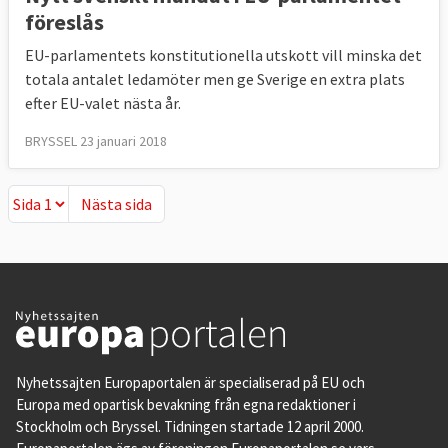
föreslås
EU-parlamentets konstitutionella utskott vill minska det
totala antalet ledamöter men ge Sverige en extra plats
efter EU-valet nästa år.
BRYSSEL 23 januari 2018
Nästa sida
Nästa sida
Nyhetssajten Europaportalen är specialiserad på EU och
Europa med opartisk bevakning från egna redaktioner i
Stockholm och Bryssel. Tidningen startade 12 april 2000.