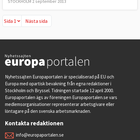
STOCKHOLM 2 september 2013
Nästa sida
Nästa sida
Nyhetssajten Europaportalen är specialiserad på EU och
Europa med opartisk bevakning från egna redaktioner i
Stockholm och Bryssel. Tidningen startade 12 april 2000.
Europaportalen ägs av föreningen Europaportalen.se vars
medlemsorganisationer representerar arbetsgivare eller
löntagare på den svenska arbetsmarknaden.
Kontakta redaktionen
info@europaportalen.se