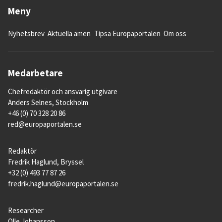
Meny
Nyhetsbrev
Aktuella ämen
Tipsa Europaportalen
Om oss
Medarbetare
Chefredaktör och ansvarig utgivare
Anders Selnes, Stockholm
+46 (0) 70 328 20 86
red@europaportalen.se
Redaktör
Fredrik Haglund, Bryssel
+32 (0) 493 77 87 26
fredrik.haglund@europaportalen.se
Researcher
Olle Johansson