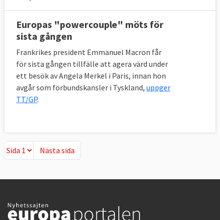
Europas "powercouple" möts för
sista gången
Frankrikes president Emmanuel Macron får
för sista gången tillfälle att agera värd under
ett besök av Angela Merkel i Paris, innan hon
avgår som förbundskansler i Tyskland,
uppger
TT/GP
.
Nästa sida
Nästa sida