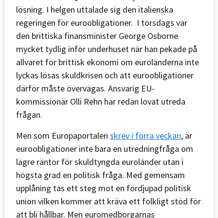
lösning. I helgen uttalade sig den italienska
regeringen för euroobligationer. I torsdags var
den brittiska finansminister George Osborne
mycket tydlig inför underhuset när han pekade på
allvaret för brittisk ekonomi om euroländerna inte
lyckas lösas skuldkrisen och att euroobligationer
därför måste övervägas. Ansvarig EU-
kommissionär Olli Rehn har redan lovat utreda
frågan.
Men som Europaportalen
skrev i förra veckan
, är
euroobligationer inte bara en utredningfråga om
lägre räntor för skuldtyngda euroländer utan i
högsta grad en politisk fråga. Med gemensam
upplåning tas ett steg mot en fördjupad politisk
union vilken kommer att kräva ett folkligt stöd för
att bli hållbar. Men euromedborgarnas