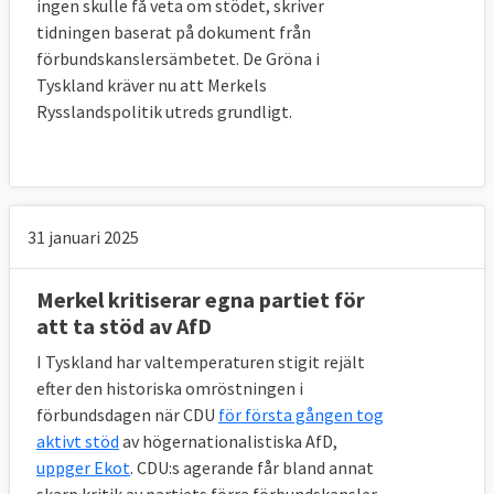
ingen skulle få veta om stödet, skriver
tidningen baserat på dokument från
förbundskanslersämbetet. De Gröna i
Tyskland kräver nu att Merkels
Rysslandspolitik utreds grundligt.
31 januari 2025
Merkel kritiserar egna partiet för
att ta stöd av AfD
I Tyskland har valtemperaturen stigit rejält
efter den historiska omröstningen i
förbundsdagen när CDU
för första gången tog
aktivt stöd
av högernationalistiska AfD,
uppger Ekot
. CDU:s agerande får bland annat
skarp kritik av partiets förra förbundskansler