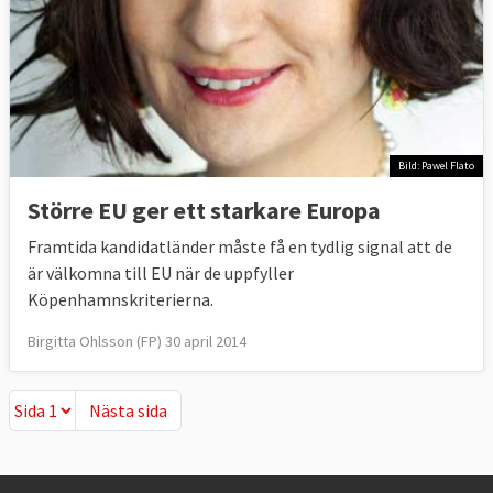
Bild: Pawel Flato
Större EU ger ett starkare Europa
Framtida kandidatländer måste få en tydlig signal att de
är välkomna till EU när de uppfyller
Köpenhamnskriterierna.
Birgitta Ohlsson (FP) 30 april 2014
Nästa sida
Nästa sida