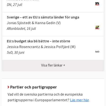
regionalpolitiken, miljö, energi, forskning
DN, 27 juli
och bistånd.
Sverige – ett av EU:s sämsta länder för unga
Godkänner EU-kommissionen och
Jonas Sjöstedt & Hanna Gedin (V)
granskar EU
Aftonbladet, 16 juli
Europaparlamentet utövar kontroll över EU:s
institutioner genom regelbunden utfrågning
EU:s budget ska bli bättre – inte större
av ansvariga tjänstemän och politiker.
Jessica Rosencrantz & Jessica Polfjärd (M)
SvD, 30 juni
Europaparlamentet beslutar årligen om
huruvida EU-kommissionen ska få
Visa fler länkar +
ansvarsfrihet för hur EU:s budget har
hanterats.
Parlamentet förhör kandidater till EU-
Partier och partigrupper
kommissionen och kan även avsätta
Vad vill de svenska partierna och de europeiska
kommissionen i sin helhet.
partigrupperna i Europaparlamentet?
Läs mer här
.