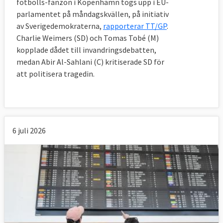
fotbolls-fanzon i Köpenhamn togs upp i EU-
parlamentet på måndagskvällen, på initiativ
av Sverigedemokraterna,
rapporterar TT/GP
.
Charlie Weimers (SD) och Tomas Tobé (M)
kopplade dådet till invandringsdebatten,
medan Abir Al-Sahlani (C) kritiserade SD för
att politisera tragedin.
6 juli 2026