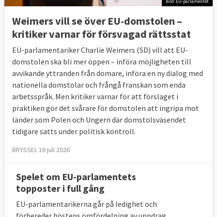
Bild: EU-parlamentet
Weimers vill se över EU-domstolen –
kritiker varnar för försvagad rättsstat
EU-parlamentariker Charlie Weimers (SD) vill att EU-
domstolen ska bli mer öppen – införa möjligheten till
avvikande yttranden från domare, införa en ny dialog med
nationella domstolar och frångå franskan som enda
arbetsspråk. Men kritiker varnar för att förslaget i
praktiken gör det svårare för domstolen att ingripa mot
länder som Polen och Ungern där domstolsväsendet
tidigare satts under politisk kontroll.
BRYSSEL 16 juli 2026
Spelet om EU-parlamentets
topposter i full gång
EU-parlamentarikerna går på ledighet och
förbereder höstens omfördelning av uppdrag.