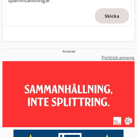
spaminsändningar.
Annonser
Politisk annons