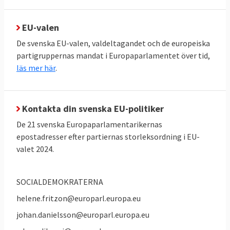
EU-parlamentets politiska roll
Utöver lagstiftning har EU-parlamentet
EU-valen
också ett vidare opinionsmässigt inflytande.
Vissa kallar därför parlamentet för Europas
De svenska EU-valen, valdeltagandet och de europeiska
politiska torg. Genom att anta uttalanden
partigruppernas mandat i Europaparlamentet över tid,
läs mer här
.
påverkar man den politiska opinionen i
Europa och i enskilda EU-länder. Här har
parlamentet frihet att ta upp vilka ämnen
Kontakta din svenska EU-politiker
man vill. Ofta har Europaparlamentet även
De 21 svenska Europaparlamentarikernas
synpunkter på länder utanför EU, inte minst
epostadresser efter partiernas storleksordning i EU-
när det gäller mänskliga rättigheter.
valet 2024.
Parlamentet sammanträder både i
Strasbourg och i Bryssel.
SOCIALDEMOKRATERNA
Inte lika mäktigt som riksdagen
helene.fritzon@europarl.europa.eu
Europaparlamentet är inte lika mäktigt
johan.danielsson@europarl.europa.eu
inom sitt geografiska område som