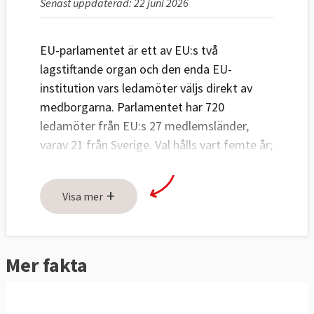
Senast uppdaterad: 22 juni 2026
EU-parlamentet är ett av EU:s två
lagstiftande organ och den enda EU-
institution vars ledamöter väljs direkt av
medborgarna. Parlamentet har 720
ledamöter från EU:s 27 medlemsländer,
varav 21 från Sverige. Val hålls vart femte år;
senast i juni 2024.
+
EU-länderna har över tid gett
Visa mer
Europaparlamentet mera makt och
inflytande. Parlamentet har i dag
medbeslutande i varierande grad inom
85
Mer fakta
lagstiftningsområden
tillsammans med
ministerrådet
.