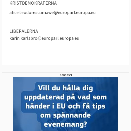
KRISTDEMOKRATERNA
möjligheten att utse vem som ska få den
alice.teodorescumawe@europarl.europa.eu
inflytelserika posten som EU-
kommissionens ordförande.
LIBERALERNA
karin.karlsbro@europarl.europa.eu
Annonser