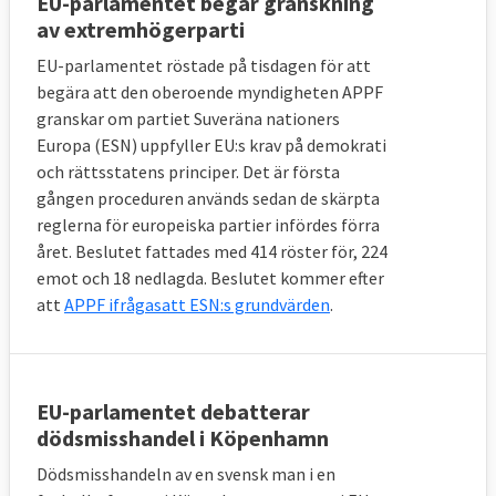
EU-parlamentet begär granskning
av extremhögerparti
EU-parlamentet röstade på tisdagen för att
begära att den oberoende myndigheten APPF
granskar om partiet Suveräna nationers
Europa (ESN) uppfyller EU:s krav på demokrati
och rättsstatens principer. Det är första
gången proceduren används sedan de skärpta
reglerna för europeiska partier infördes förra
året. Beslutet fattades med 414 röster för, 224
emot och 18 nedlagda. Beslutet kommer efter
att
APPF ifrågasatt ESN:s grundvärden
.
EU-parlamentet debatterar
dödsmisshandel i Köpenhamn
Dödsmisshandeln av en svensk man i en