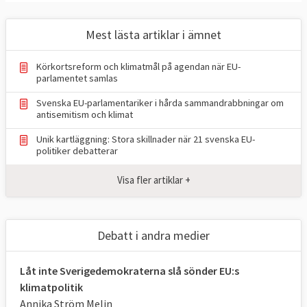
Medbeslutandemakt
EU-ländernas regeringar och
Mest lästa artiklar i ämnet
Europaparlamentarikerna måste vara överens
för att ett förslag ska kunna bli EU-lag men
Körkortsreform och klimatmål på agendan när EU-
det finns områden som skattepolitik och
parlamentet samlas
utrikespolitik där medlemsländerna har
Svenska EU-parlamentariker i hårda sammandrabbningar om
antisemitism och klimat
vetorätt och eventuella beslut tas av
ministerrådet.
Unik kartläggning: Stora skillnader när 21 svenska EU-
politiker debatterar
Europaparlamentet har bland annat
Visa fler artiklar +
medbeslutande i frågor som rör tull,
konkurrensregler, euron, internationell
handel och vissa internationella avtal och
Debatt i andra medier
EU:s budget, delar av arbetsrätten, vissa
sociala frågor, migrations- och
Låt inte Sverigedemokraterna slå sönder EU:s
gränspolitiken, brottsbekämpningen,
klimatpolitik
transportfrågor, inre marknaden,
Annika Ström Melin