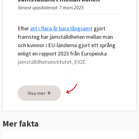
Senast uppdaterad: 7 mars 2025
Efter
att i flera år bara långsamt
gjort
framsteg har jämställdheten mellan män
och kvinnor i EU-länderna gjort ett språng
enligt en rapport 2023 från Europeiska
jämställdhetsinstitutet, EIGE.
De mest jämställda EU-länderna är Sverige,
Nederländerna och Danmark.
+
Sverige
toppade indexet redan 2005
när
Visa mer
första mätningen gjordes och har sedan
dess behållit toppositionen i EU. I botten på
skalan återfinns Rumänien, Ungern och
Mer fakta
Tjeckien.