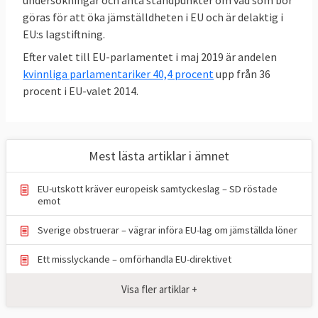
undersökningar och anta ståndpunkter om vad som bör
göras för att öka jämställdheten i EU och är delaktig i
EU:s lagstiftning.
Efter valet till EU-parlamentet i maj 2019 är andelen
kvinnliga parlamentariker 40,4 procent
upp från 36
procent i EU-valet 2014.
Mest lästa artiklar i ämnet
EU-utskott kräver europeisk samtyckeslag – SD röstade
emot
Sverige obstruerar – vägrar införa EU-lag om jämställda löner
Ett misslyckande – omförhandla EU-direktivet
EU har tre utgångspunkter för
Visa fler artiklar +
jämställdhetsarbetet: Lika lön för lika