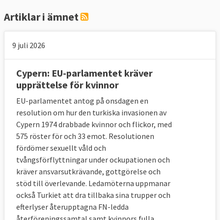
Artiklar i ämnet
9 juli 2026
Cypern: EU-parlamentet kräver
upprättelse för kvinnor
EU-parlamentet antog på onsdagen en
resolution om hur den turkiska invasionen av
Cypern 1974 drabbade kvinnor och flickor, med
575 röster för och 33 emot. Resolutionen
fördömer sexuellt våld och
tvångsförflyttningar under ockupationen och
kräver ansvarsutkrävande, gottgörelse och
stöd till överlevande. Ledamöterna uppmanar
också Turkiet att dra tillbaka sina trupper och
efterlyser återupptagna FN-ledda
återföreningssamtal samt kvinnors fulla