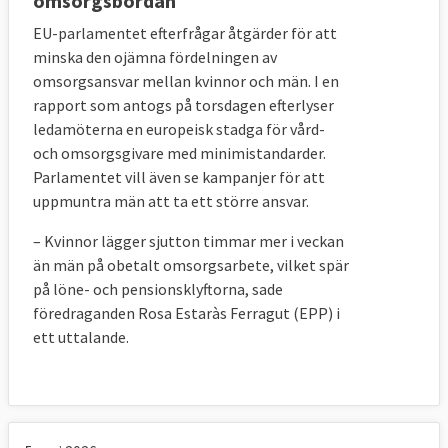
omsorgsbördan
EU-parlamentet efterfrågar åtgärder för att
minska den ojämna fördelningen av
omsorgsansvar mellan kvinnor och män. I en
rapport som antogs på torsdagen efterlyser
ledamöterna en europeisk stadga för vård-
och omsorgsgivare med minimistandarder.
Parlamentet vill även se kampanjer för att
uppmuntra män att ta ett större ansvar.
– Kvinnor lägger sjutton timmar mer i veckan
än män på obetalt omsorgsarbete, vilket spär
på löne- och pensionsklyftorna, sade
föredraganden Rosa Estaràs Ferragut (EPP) i
ett uttalande.