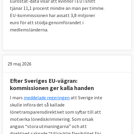
Eurostat-data visar att kvinnor i EU i snitt
tjänar 11,1 procent mindre än män per timme.
EU-kommissionen har avsatt 3,8 miljoner
euro för att stödja genomförandet i
medlemsländerna.
29 maj 2026
Efter Sveriges EU-vägran:
kommissionen ger kalla handen
I mars
meddelade regeringen
att Sverige inte
skulle införa det så kallade
lönetransparensdirektivet som syftar till att
motverka lönediskriminering. Som orsak
angavs “stora utmaningarna” och att
direktivet saknade “tillräcklig flexibilitet för