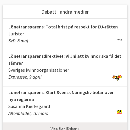
arbete, tillåten särbehandling för att nå
jämställdhet samt att en
Debatt i andra medier
jämställdhetsaspekt ska ingå i all EU:s
verksamhet.
Lönetransparens: Total brist på respekt för EU-rätten
Jurister
EU:s jämställdhetsarbete sker genom
SvD, 8 maj
minimiregler som medlemsstaterna måste
uppfylla, samt genom handlingsprogram
Lönetransparensdirektivet: Vill ni att kvinnor ska få det
som sträcker sig över flera år.
sämre?
Sveriges kvinnoorganisationer
Våld mot kvinnor
är ett problem i samtliga
Expressen, 9 april
EU-länder. Nästan
fyra av tio kvinnor
i EU
(2014) är eller har varit utsatta för fysiskt
Lönetransparens: Klart Svensk Näringsliv bölar över
våld och tio procent för sexuellt våld.
nya reglerna
Hundratusentals kvinnor och flickor faller
Susanna Kierkegaard
dessutom varje år offer för människohandel.
Aftonbladet, 10 mars
Med 47,6 procent kvinnor i parlamentet
Visa fler länkar +