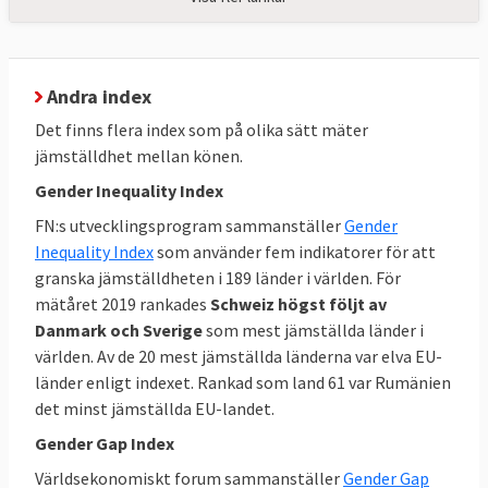
hade Island 2023 det mest jämställda
parlamentet i Europa. Jumboplatsen
innehas av Ungern med 13,1 procent
Andra index
kvinnliga parlamentariker.
Det finns flera index som på olika sätt mäter
jämställdhet mellan könen.
Gender Inequality Index
FN:s utvecklingsprogram sammanställer
Gender
Inequality Index
som använder fem indikatorer för att
granska jämställdheten i 189 länder i världen. För
mätåret 2019 rankades
Schweiz högst följt av
Danmark och Sverige
som mest jämställda länder i
världen. Av de 20 mest jämställda länderna var elva EU-
länder enligt indexet. Rankad som land 61 var Rumänien
det minst jämställda EU-landet.
Gender Gap Index
Världsekonomiskt forum sammanställer
Gender Gap