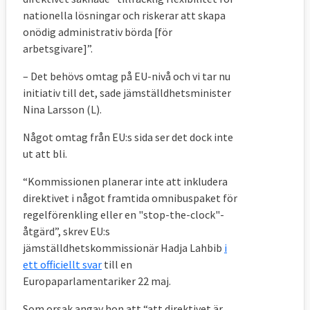
nationella lösningar och riskerar att skapa
onödig administrativ börda [för
arbetsgivare]”.
– Det behövs omtag på EU-nivå och vi tar nu
initiativ till det, sade jämställdhetsminister
Nina Larsson (L).
Något omtag från EU:s sida ser det dock inte
ut att bli.
“Kommissionen planerar inte att inkludera
direktivet i något framtida omnibuspaket för
regelförenkling eller en "stop-the-clock"-
åtgärd”, skrev EU:s
jämställdhetskommissionär Hadja Lahbib
i
ett officiellt svar
till en
Europaparlamentariker 22 maj.
Som orsak angav hon att “att direktivet är