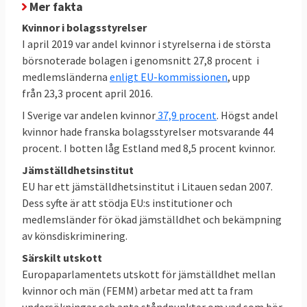
Mer fakta
Kvinnor i bolagsstyrelser
I april 2019 var andel kvinnor i styrelserna i de största
börsnoterade bolagen i genomsnitt 27,8 procent i
medlemsländerna
enligt EU-kommissionen
, upp
från 23,3 procent april 2016.
I Sverige var andelen kvinnor
37,9 procent
. Högst andel
kvinnor hade franska bolagsstyrelser motsvarande 44
procent. I botten låg Estland med 8,5 procent kvinnor.
Jämställdhetsinstitut
EU har ett jämställdhetsinstitut i Litauen sedan 2007.
Dess syfte är att stödja EU:s institutioner och
medlemsländer för ökad jämställdhet och bekämpning
av könsdiskriminering.
Särskilt utskott
Europaparlamentets utskott för jämställdhet mellan
kvinnor och män (FEMM) arbetar med att ta fram