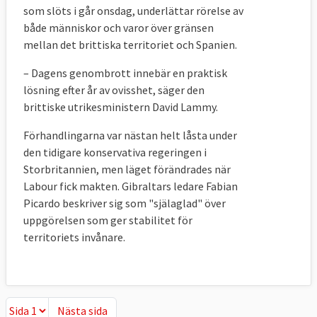
2021 om EU och Storbritannien inte innan 
som slöts i går onsdag, underlättar rörelse av
första juli 2020 har enats om det framtida 
både människor och varor över gränsen
samarbetet. Ingendera part önskar dock att 
mellan det brittiska territoriet och Spanien.
så ska behöva ske.
– Dagens genombrott innebär en praktisk
Om nödlösningen väl börjar gälla och endera 
lösning efter år av ovisshet, säger den
part sedermera anser att den bör avvecklas 
brittiske utrikesministern David Lammy.
krävs både EU:s och Storbritanniens 
Förhandlingarna var nästan helt låsta under
godkännande. Detta har skapat ilska bland 
den tidigare konservativa regeringen i
vissa brexitörer oroas för att Storbritannien 
Storbritannien, men läget förändrades när
på så sätt låses in i en tullunion med EU för 
Labour fick makten. Gibraltars ledare Fabian
en lång tid framöver.
Picardo beskriver sig som "själaglad" över
uppgörelsen som ger stabilitet för
11. Vad händer med internationella avtal 
territoriets invånare.
som EU slutit för Storbritannien?
De fortsätter att gälla under 
övergångsperioden.
Som EU-medlem ingår Storbritannien i en 
Nästa sida
Nästa sida