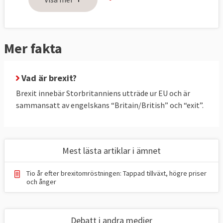
Brexit har gett upphov till många praktiska 
och principiella frågor, här är några: 
1. Vilka rättigheter ska EU-medborgare ha i 
Mer fakta
Storbritannien och vilka rättigheter ska 
brittiska medborgare ha i EU-länder efter 
brexit?
Vad är brexit?
Brexit innebär Storbritanniens utträde ur EU och är
2. Hur ska man reglera det brittiska EU-
sammansatt av engelskans “Britain/British” och “exit”.
utträdet ekonomiskt? 
3. Hur öppen ska landgränsen mellan EU-
landet Irland och brittiska Nordirland vara?
Mest lästa artiklar i ämnet
4. Vad ska EU och Storbritannien ha för 
Tio år efter brexitomröstningen: Tappad tillväxt, högre priser
ekonomiska och politiska relationer efter 
och ånger
brexit?
13 FRÅGOR OCH SVAR
Debatt i andra medier