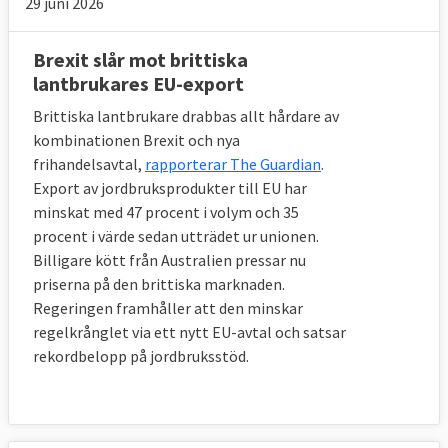
29 juni 2026
sidorna på tjänstemannanivå enas om 
villkoren för utträdet i mitten av november 
2018. Det är dock ännu osäkert om det 
Brexit slår mot brittiska
brittiska parlamentet kommer att godkänna 
lantbrukares EU-export
avtalet. Vad som händer om så sker är inte 
Brittiska lantbrukare drabbas allt hårdare av
klart, men EU-sidan har sagt att man inte är 
kombinationen Brexit och nya
villig att förhandla om avtalet.
frihandelsavtal,
rapporterar The Guardian
.
Export av jordbruksprodukter till EU har
Europaportalen har gått igenom de 
viktigaste 
minskat med 47 procent i volym och 35
delarna i utträdesavtalet
 och vad de väntas 
procent i värde sedan utträdet ur unionen.
innebära.
Billigare kött från Australien pressar nu
priserna på den brittiska marknaden.
7. Vad händer med EU-medborgare i 
Regeringen framhåller att den minskar
Storbritannien och brittiska medborgare i 
regelkrånglet via ett nytt EU-avtal och satsar
andra EU-länder?
rekordbelopp på jordbruksstöd.
De får (nästan) samma rättigheter som i 
dag.
Drygt tre miljoner EU-medborgare bor i 