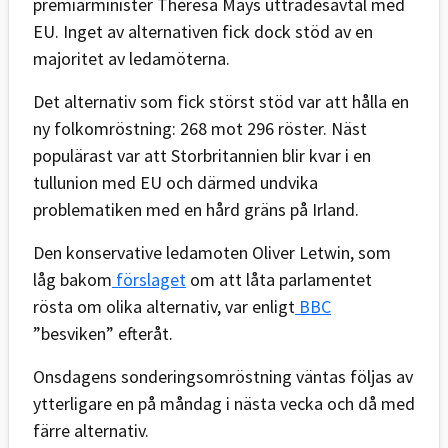
premiärminister Theresa Mays utträdesavtal med
EU. Inget av alternativen fick dock stöd av en
majoritet av ledamöterna.
Det alternativ som fick störst stöd var att hålla en
ny folkomröstning: 268 mot 296 röster. Näst
populärast var att Storbritannien blir kvar i en
tullunion med EU och därmed undvika
problematiken med en hård gräns på Irland.
Den konservative ledamoten Oliver Letwin, som
låg bakom
förslaget
om att låta parlamentet
rösta om olika alternativ, var enligt
BBC
”besviken” efteråt.
Onsdagens sonderingsomröstning väntas följas av
ytterligare en på måndag i nästa vecka och då med
färre alternativ.