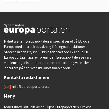
rad internationella avtal, bland annat 
handelsavtal. Under övergångsperioden 
kommer dessa fortsätta att gälla men 
Storbritannien kan under den tiden förhandla 
fram ny avtal eller ersätta EU:s avtal när 
perioden är över. De kan skrivas under när 
övergångsperioden är slut.
Nyhetssajten Europaportalen är specialiserad på EU och
Europa med opartisk bevakning från egna redaktioner i
12. Vad händer med existerande varor i 
Stockholm och Bryssel. Tidningen startade 12 april 2000.
EU och Storbritannien?
Europaportalen ägs av föreningen Europaportalen.se vars
De får vara kvar, med vissa undantag.
medlemsorganisationer representerar arbetsgivare eller
löntagare på den svenska arbetsmarknaden.
Alla varor som finns i EU och Storbritannien 
Kontakta redaktionen
vid utträdet kommer att få cirkulera fritt 
mellan de två områdena till dess deras bäst-
info@europaportalen.se
före-datum gått ut eller de modifieras. Detta 
Meny
gäller dock inte djur och animaliska 
produkter som efter övergångsperiodens 
Nyhetsbrev
Aktuella ämen
Tipsa Europaportalen
Om oss
slut i december 2020 måste kontrolleras av 