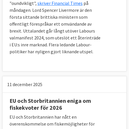
"oundvikligt",
skriver Financial Times
på
politike
r från EU-institutionerna och 
måndagen. Lord Spencer Livermore är den
lagstiftningsprocessen.
första sittande brittiska ministern som
offentligt förespråkar ett omvändande av
Övergångsperioden kan förlängas om båda 
brexit. Uttalandet går långt utöver Labours
sidor så önskar. En förlängning, som måste 
valmanifest 2024, som uteslöt ett återinträde
vara två år, kan dock bara ske en gång och 
i EU:s inre marknad. Flera ledande Labour-
måste beslutas om innan första juli 2020. 
politiker har nyligen gjort liknande utspel.
Vid en eventuell förlängning måste 
Storbritannien fortsätta betala en viss 
summa till EU-budgeten eftersom landet då 
fortsätter få tillgång till den inre marknaden 
och åtnjuta andra EU-fördelar.
11 december 2025
10. Hur har man löst frågan om 
EU och Storbritannien eniga om
Nordirland?
fiskekvoter för 2026
En nödlösning där hela Storbritannien 
fortsätter i en tullunion med EU om man inte 
EU och Storbritannien har nått en
lyckas hitta någon annan utväg. 
överenskommelse om fiskemöjligheter för