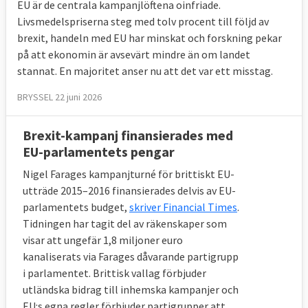
EU är de centrala kampanjlöftena oinfriade.
Livsmedelspriserna steg med tolv procent till följd av
En delfråga som man ännu inte enats om är 
brexit, handeln med EU har minskat och forskning pekar
huruvida brittiska medborgare som bor i ett 
på att ekonomin är avsevärt mindre än om landet
EU-land i dag ska kunna flytta till ett annat 
stannat. En majoritet anser nu att det var ett misstag.
EU-land under samma förutsättningar som i 
dag.
BRYSSEL 22 juni 2026
När övergångsperioden löper ut i slutet av 
Brexit-kampanj finansierades med
2020 väntas den fria rörligheten för EU-
EU-parlamentets pengar
medborgare i Storbritannien upphöra.
Nigel Farages kampanjturné för brittiskt EU-
utträde 2015–2016 finansierades delvis av EU-
8. Hur mycket måste Storbritannien 
parlamentets budget,
skriver Financial Times
.
betala vid utträdet?
Tidningen har tagit del av räkenskaper som
Uppskattningsvis 460 miljarder kronor.
visar att ungefär 1,8 miljoner euro
kanaliserats via Farages dåvarande partigrupp
Som EU-land har Storbritannien åtagit sig att 
i parlamentet. Brittisk vallag förbjuder
betala sin medlemsavgift fram till december 
utländska bidrag till inhemska kampanjer och
2020 i olika projekt som ibland sträcker sig 
EU:s egna regler förbjuder partigrupper att