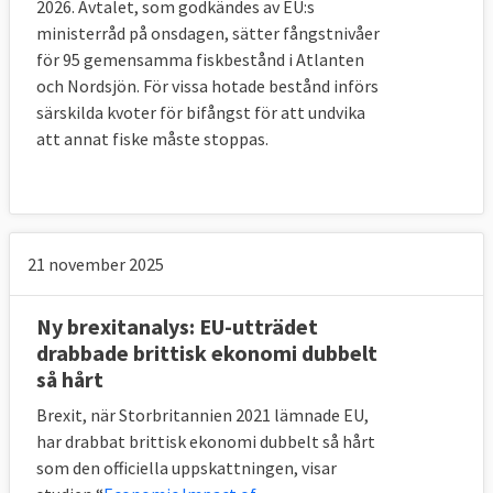
2026. Avtalet, som godkändes av EU:s
Frågan om den känsliga situationen på 
ministerråd på onsdagen, sätter fångstnivåer
brittiska Nordirland har varit den kanske 
för 95 gemensamma fiskbestånd i Atlanten
svåraste att lösa för förhandlarna.
och Nordsjön. För vissa hotade bestånd införs
särskilda kvoter för bifångst för att undvika
I avtalet har man skrivit in en nödlösning 
att annat fiske måste stoppas.
även omnämnd som reservlösning, på EU-
engelska kallad ”backstop”, i det fall EU och 
Storbritannien inte lyckas komma överens 
om hur den framtida relationen ska se ut. 
21 november 2025
Den ska se till att det inte uppstår någon 
hård gräns – alltså fysiska kontroller – 
mellan republiken Irland och brittiska 
Ny brexitanalys: EU-utträdet
Nordirland.
drabbade brittisk ekonomi dubbelt
så hårt
Lösningen innebär att Storbritannien 
Brexit, när Storbritannien 2021 lämnade EU,
inklusive Nordirland fortsätter vara kvar i en 
har drabbat brittisk ekonomi dubbelt så hårt
tullunion med EU. Det gör att ingen hård 
som den officiella uppskattningen, visar
gräns behöver sättas upp mellan antingen 