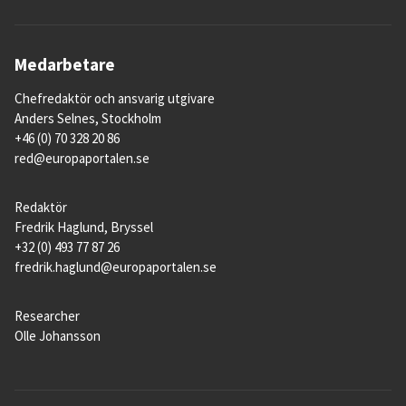
hälsoskäl.
13. Hur kommer upphovsrätt och 
Medarbetare
geografiska beteckningar att skyddas?
Chefredaktör och ansvarig utgivare
Storbritannien har gått med på att erkänna 
Anders Selnes, Stockholm
EU-regler.
+46 (0) 70 328 20 86
red@europaportalen.se
Storbritannien kommer att erkänna alla 
nuvarande upphovsrätter och så kallade 
Redaktör
geografiska beteckningar där vissa 
Fredrik Haglund, Bryssel
livsmedel bara får ha ett visst namn om de 
+32 (0) 493 77 87 26
tillverkas på ett visst sätt inom ett visst 
fredrik.haglund@europaportalen.se
område, som fransk champagne och 
italiensk parmaskinka. I dag finns runt 3 000 
Researcher
sådana geografiska beteckningar. Det 
Olle Johansson
innebär att brittiska företag exempelvis inte 
kan börja tillverka en bubbeldryck och kalla 
den champagne.