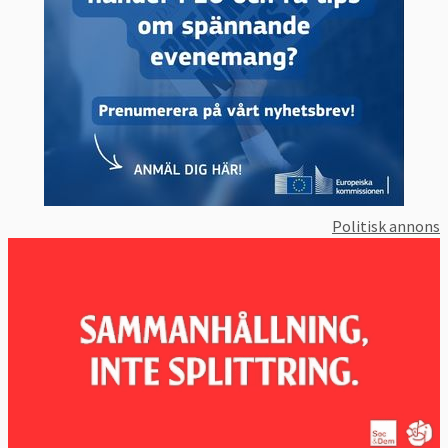
Storbritanniens hållning. Beslutet fick flera 
ministrar att avgå i protest.
3. Vad vill Europaparlamentet?
I praktiken samma som medlemsländerna.
EU-parlamentet måste godkänna 
utträdesavtalet med Storbritannien. Den 
liberale belgiske EU-parlamentarikern Guy 
Verhofstadt är dess representant. I april 
Politisk annons
2017
 röstade
 EU-parlamentet fram sina
ståndpunkter
 vilka ligger väldigt nära 
medlemsländernas inställning. 
Sammanfattat har parlamentet principen att 
ett EU-medlemskap på alla områden måste 
vara bättre än att inte vara med. 
4. Vad vill Sverige?