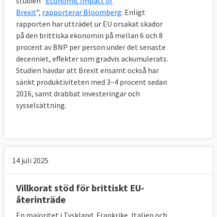
studien “
Economic Impact of
Irland och Nordirland (vilket EU inte vill) 
Brexit
”,
rapporterar Bloomberg
. Enligt
eller Nordirland och övriga Storbritannien 
rapporten har utträdet ur EU orsakat skador
(vilket britterna inte vill).
på den brittiska ekonomin på mellan 6 och 8
procent av BNP per person under det senaste
Den gemensamma tullunionen som skulle 
decenniet, effekter som gradvis ackumulerats.
bildas innebär att EU:s och Storbritanniens 
Studien hävdar att Brexit ensamt också har
tullar och tariffer gentemot varor från andra 
sänkt produktiviteten med 3–4 procent sedan
länder förblir desamma som nu. 
2016, samt drabbat investeringar och
Storbritannien kommer att samla in 
sysselsättning.
tullavgifterna men behöver inte längre betala 
in dessa till EU-budgeten vilket landet, 
liksom övriga EU-länder, gör i dag. 
Tullunionen omfattar bara varor och gör det 
alltså möjligt för Storbritannien att sluta 
14 juli 2025
internationella handelsavtal om tjänster och 
investeringar, men inte om varor, under tiden 
Villkorat stöd för brittiskt EU-
nödlösningen är på plats.
återinträde
Nordirland skulle dock ligga närmare EU:s 
En majoritet i Tyskland, Frankrike, Italien och