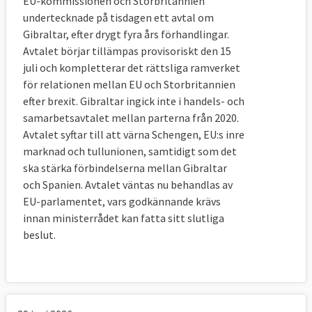
EU-kommissionen och Storbritannien
lämnar EU är att en majoritet britter, 51,9 
undertecknade på tisdagen ett avtal om
procent mot 48,1 procent, i en 
Gibraltar, efter drygt fyra års förhandlingar.
folkomröstning 2016 röstade för brexit.
Avtalet börjar tillämpas provisoriskt den 15
En i mångas ögon avgörande fråga för 
juli och kompletterar det rättsliga ramverket
utfallet var en negativ syn på invandring i 
för relationen mellan EU och Storbritannien
Storbritannien. Men det finns även 
efter brexit. Gibraltar ingick inte i handels- och
nationalistiska strömningar som kan förklara 
samarbetsavtalet mellan parterna från 2020.
brexit, en uppfattning som kan 
Avtalet syftar till att värna Schengen, EU:s inre
sammanfattas med att bara britter ska 
marknad och tullunionen, samtidigt som det
bestämma om lagar och regler i 
ska stärka förbindelserna mellan Gibraltar
Storbritannien. Läs mer nedan om tidningen 
och Spanien. Avtalet väntas nu behandlas av
The Telegraphs lista över 20 skäl för brexit.
EU-parlamentet, vars godkännande krävs
innan ministerrådet kan fatta sitt slutliga
6. Vad har man enats om i 
beslut.
utträdesavtalet?
Villkoren för hur utträdet ska gå till.
Efter långa förhandlingar lyckades de båda 