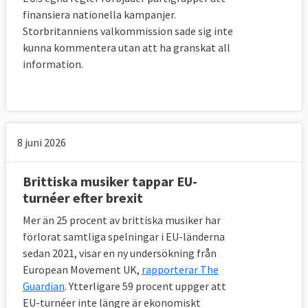
långt fram i tiden. Landet är även garant för 
finansiera nationella kampanjer.
många EU-lån som i vissa fall löper ut om 
Storbritanniens valkommission sade sig inte
30-40 år. 
kunna kommentera utan att ha granskat all
Förhandlarna har enats om att Storbritannien 
information.
ska uppfylla alla de åtaganden man gjort 
som EU-medlem. Det innebär att britterna 
ska betala in till bland annat EU-budgeten 
fram till 2020, likaså till Europeiska 
investeringsbanken och Europeiska 
8 juni 2026
utvecklingsfonden. Britterna uppskattar att 
det rör sig om motsvarande 460 miljarder 
Brittiska musiker tappar EU-
kronor. För att sätta det i perspektiv
turnéer efter brexit
beräknas
 Storbritanniens offentliga utgifter 
2017 bli motsvarande 8 340 miljarder kronor. 
Mer än 25 procent av brittiska musiker har
Den totala brittiska EU-skulden uppgår med 
förlorat samtliga spelningar i EU-länderna
andra ord till drygt fem procent av landets 
sedan 2021, visar en ny undersökning från
utgifter för ett år.
European Movement UK,
rapporterar The
Guardian
. Ytterligare 59 procent uppger att
9. Hur se övergångsperioden ut?
EU-turnéer inte längre är ekonomiskt