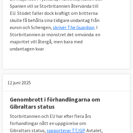
regelverk och ska behålla många lagar och 
Spanien vill se Storbritannien återvända till
standarder som gäller för EU:s inre marknad 
EU. Stödet faller dock kraftigt om britterna
för bland annat livsmedel och varor i syfte 
skulle få behålla sina tidigare undantag från
att undvika en hård gräns med republiken 
euron och Schengen,
skriver The Guardian
. I
Irland. Det innebär att brittiska produkter 
Storbritannien är mönstret det omvända: en
som inte tillverkats enligt EU-regler måste 
majoritet vill återgå, men bara med
kontrolleras någonstans – antingen direkt i 
undantagen kvar.
fabriken, längs gränsen eller vid 
ankomsthallar – om de ska till Nordirland.
Storbritannien lovar även att inte sänka sina 
12 juni 2025
standarder, som regler för statsstöd, skatter, 
arbetsrätt eller miljöregler. EU-sidan har 
oroats för att britterna ska sänka sina 
Genombrott i förhandlingarna om
standarder för att konkurrera ut EU-företag 
Gibraltars status
under ett scenario där nödlösningen gäller.
Storbritannien och EU har efter flera års
förhandlingar nått en uppgörelse om
Nödlösningen träder i kraft första januari 
Gibraltars status,
rapporterar TT/GP
. Avtalet,