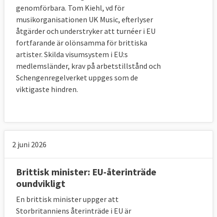
Alla EU-regler fortsätter att gälla för 
genomförbara. Tom Kiehl, vd för
Storbritannien men landets företrädare 
musikorganisationen UK Music, efterlyser
försvinner från EU-institutionerna och får 
åtgärder och understryker att turnéer i EU
inget formellt inflytande.
fortfarande är olönsamma för brittiska
artister. Skilda visumsystem i EU:s
EU och Storbritannien har på brittisk 
medlemsländer, krav på arbetstillstånd och
begäran enats om att en övergångsperiod 
Schengenregelverket uppges som de
ska pågå från det formella utträdet. Detta för 
viktigaste hindren.
att kunna förhandla fram hur det långsiktiga 
framtida samarbetet ska se ut och för att 
företag och myndigheter ska få tillräcklig tid 
att ställa om.
2 juni 2026
Enligt avtalet ska övergångsperioden löpa ut 
31 december 2020. Under den tiden kommer 
Brittisk minister: EU-återinträde
alla nuvarande EU-regler gälla för 
oundvikligt
Storbritannien som även måste betala in till 
En brittisk minister uppger att
EU-budgeten och lyda nya EU-lagar. Dock 
Storbritanniens återinträde i EU är
försvinner alla brittiska företrädare och 