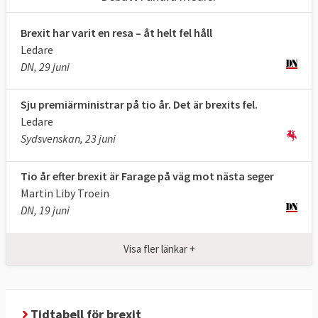
1. Vad vill EU med brexit?
Brexit har varit en resa – åt helt fel håll
Att utträdet sker under ordnade former.
Ledare
DN, 29 juni
EU-sidan har först och främst velat reda ut 
konsekvenserna för invånare och företag. 
Sju premiärministrar på tio år. Det är brexits fel.
Man pratar om att få ett “ordnat utträde”. I 
Ledare
maj 2017
 antog
 EU-sidan sina
 riktlinjer
 i 
Sydsvenskan, 23 juni
förhandlingarna. 
Om övriga EU-länder fick välja så ser de 
Tio år efter brexit är Farage på väg mot nästa seger
helst att Storbritannien stannar kvar i EU 
Martin Liby Troein
men det är upp till varje enskilt land att 
DN, 19 juni
lämna EU om det så önskar.
2. Vad vill Storbritannien med brexit?
Visa fler länkar +
Bland annat slippa EU:s fria rörlighet av 
människor, sluta egna frihandelsavtal och 
inte behöva lyda under EU-domstolen.
Tidtabell för brexit