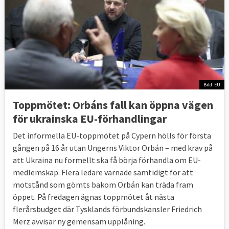
Bild: EU
Toppmötet: Orbáns fall kan öppna vägen
för ukrainska EU-förhandlingar
Det informella EU-toppmötet på Cypern hölls för första
gången på 16 år utan Ungerns Viktor Orbán – med krav på
att Ukraina nu formellt ska få börja förhandla om EU-
medlemskap. Flera ledare varnade samtidigt för att
motstånd som gömts bakom Orbán kan träda fram
öppet. På fredagen ägnas toppmötet åt nästa
flerårsbudget där Tysklands förbundskansler Friedrich
Merz avvisar ny gemensam upplåning.