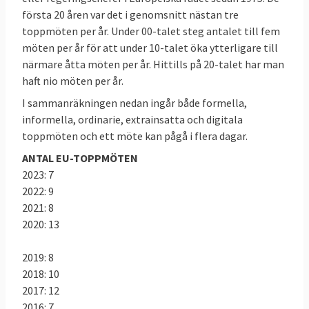
Europeiska rådet ska inte blandas ihop
första 20 åren var det i genomsnitt nästan tre
med
Europeiska unionens råd
som också
toppmöten per år. Under 00-talet steg antalet till fem
kallas ministerrådet vilket består av
möten per år för att under 10-talet öka ytterligare till
ministrar från varje medlemslands regering
närmare åtta möten per år. Hittills på 20-talet har man
haft nio möten per år.
och är en av lagstiftarna i EU. Det ska inte
heller förväxlas med
Europarådet
som är en
I sammanräkningen nedan ingår både formella,
informella, ordinarie, extrainsatta och digitala
internationell mellanstatlig organisation
toppmöten och ett möte kan pågå i flera dagar.
med främsta uppgift att försvara de
mänskliga rättigheterna i Europa.
ANTAL EU-TOPPMÖTEN
2023: 7
2022: 9
Läs mer
2021: 8
2020: 13
2019: 8
2018: 10
2017: 12
2016: 7