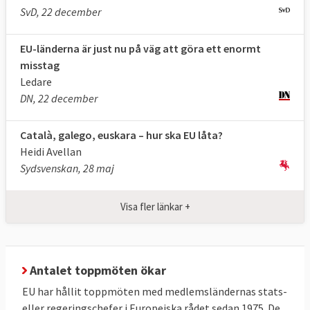
SvD, 22 december
EU-länderna är just nu på väg att göra ett enormt
misstag
Ledare
DN, 22 december
Català, galego, euskara – hur ska EU låta?
Heidi Avellan
Sydsvenskan, 28 maj
Det är istället
EU-kommissionen
,
Europaparlamentet
och
ministerrådet
som i
Visa fler länkar +
detalj föreslår respektive antar de beslut
och lagar som behövs för att uppnå målen.
Efter varje toppmöte
offentliggör
Antalet toppmöten ökar
Europeiska rådet sina så kallade slutsatser.
EU har hållit toppmöten med medlemsländernas stats-
Inte blandas ihop
eller regeringschefer i Europeiska rådet sedan 1975. De