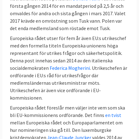
första gången 2014 för en mandatperiod på 2,5 år och
omvaldes för andra och sista gången i mars 2017. Valet
2017 krävde en omröstning som Tusk vann. Polen var
det enda medlemsland som röstade emot Tusk.
Europeiska rådet utser för fem år även EU:s utrikeschef
med den formella titeln Europeiska unionens höga
representant för utrikes frågor och säkerhetspolitik.
Denna post innehas sedan 2014 av den italienska
socialdemokraten
Federica Mogherini
. Utrikeschefen är
ordförande i EU:s råd för utrikesfrågor där
medlemsländernas utrikesministrar möts.
Utrikeschefen är även vice ordförande i EU-
kommissionen.
Europeiska rådet föreslår men väljer inte vem som ska
bli EU-kommissionens ordförande. Det finns
en tvist
mellan Europeiska rådet och Europaparlamentet om
hur nomineringen ska gå till. Den luxemburgske
kristdemokraten
Jean-Claude Juncker
valdes 2014 av