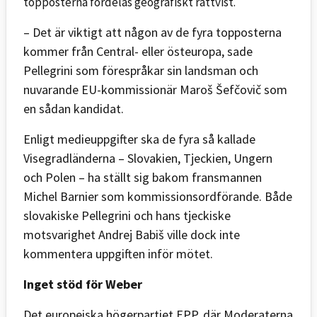
topposterna fördelas geografiskt rättvist.
– Det är viktigt att någon av de fyra topposterna
kommer från Central- eller östeuropa, sade
Pellegrini som förespråkar sin landsman och
nuvarande EU-kommissionär Maroš Šefčovič som
en sådan kandidat.
Enligt medieuppgifter ska de fyra så kallade
Visegradländerna – Slovakien, Tjeckien, Ungern
och Polen – ha ställt sig bakom fransmannen
Michel Barnier som kommissionsordförande. Både
slovakiske Pellegrini och hans tjeckiske
motsvarighet Andrej Babiš ville dock inte
kommentera uppgiften inför mötet.
Inget stöd för Weber
Det europeiska högerpartiet EPP, där Moderaterna