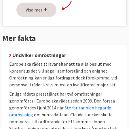
fördraget "ge unionen de impulser som
+
behövs för dess utveckling och bestämma
Visa mer
dess allmänna politiska riktlinjer och
prioriteringar." Rådet pekar med andra ord
ut unionens färdriktning i olika frågor. Det
Mer fakta
saknar lagstiftande och verkställande makt
och deltar inte i några formella
Undviker omröstningar
beslutsprocesser.
Europeiska rådet strävar efter att ta alla beslut med
konsensus det vill säga i samförstånd och enighet.
Omröstning kan enligt fördraget dock förekomma, vid
personval i rådet krävs minst en kvalificerad majoritet.
Enligt rådets presstjänst har två omröstningar
genomförts i Europeiska rådet sedan 2009. Den första
genomfördes i juni 2014 när
Storbritannien begärde
omröstning
om huruvida Jean-Claude Juncker skulle
nomineras till ordförande för EU-kommissionen.
Storbritannien som inte ville se Juncker på posten fick