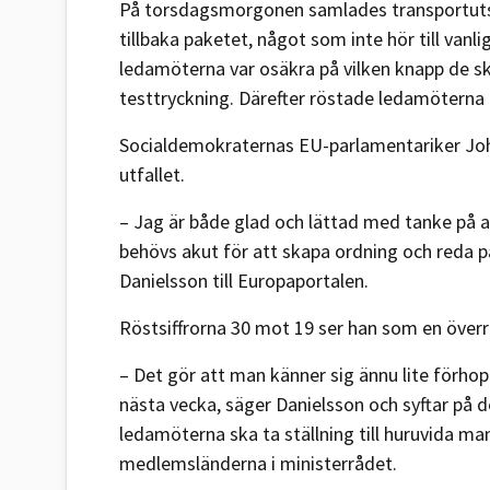
På torsdagsmorgonen samlades transportutsk
tillbaka paketet, något som inte hör till vanl
ledamöterna var osäkra på vilken knapp de s
testtryckning. Därefter röstade ledamöterna
Socialdemokraternas EU-parlamentariker Joha
utfallet.
– Jag är både glad och lättad med tanke på a
behövs akut för att skapa ordning och reda 
Danielsson till Europaportalen.
Röstsiffrorna 30 mot 19 ser han som en över
– Det gör att man känner sig ännu lite förhop
nästa vecka, säger Danielsson och syftar på
ledamöterna ska ta ställning till huruvida m
medlemsländerna i ministerrådet.