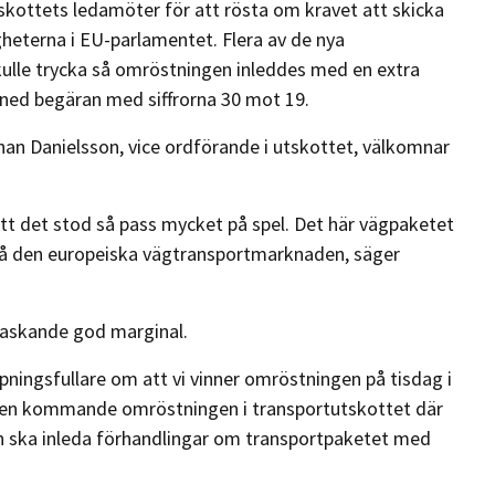
ottets ledamöter för att rösta om kravet att skicka
igheterna i EU-parlamentet. Flera av de nya
kulle trycka så omröstningen inleddes med en extra
 ned begäran med siffrorna 30 mot 19.
n Danielsson, vice ordförande i utskottet, välkomnar
tt det stod så pass mycket på spel. Det här vägpaketet
på den europeiska vägtransportmarknaden, säger
raskande god marginal.
pningsfullare om att vi vinner omröstningen på tisdag i
 den kommande omröstningen i transportutskottet där
an ska inleda förhandlingar om transportpaketet med