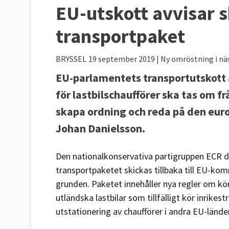
EU-utskott avvisar 
transportpaket
BRYSSEL
19 september 2019
| Ny omröstning i nä
EU-parlamentets transportutskott a
för lastbilschaufförer ska tas om f
skapa ordning och reda på den eu
Johan Danielsson.
Den nationalkonservativa partigruppen ECR d
transportpaketet skickas tillbaka till EU-k
grunden. Paketet innehåller nya regler om kör-
utländska lastbilar som tillfälligt kör inrikest
utstationering av chaufförer i andra EU-länder