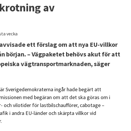
skrotning av
sta vecka
vvisade ett förslag om att nya EU-villkor
rån början. – Vägpaketet behövs akut för att
ropeiska vägtransportmarknaden, säger
är Sverigedemokraterna ingår hade begärt att
ommissionen med begäran om att det ska göras om i
 och vilotider för lastbilschaufförer, cabotage –
rafik i andra EU-länder och skärpta villkor vid
.