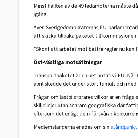
Minst hälften av de 49 ledamöterna måste då 
igång.
Även Sverigedemokraternas EU-parlamentarik
att skicka tillbaka paketet till kommissionen
”Skönt att arbetet mot bättre regler nu kan f
Öst-västliga motsättningar
Transportpaketet är en het potatis i EU. Nä
april skedde det under stort tumult och med 
Frågan om lastbilsförares villkor är en fråga
skiljelinjer utan snarare geografiska där fatti
eftersom det enligt dem försvårar konkurren
Medlemsländerna enades om sin
ståndpunkt