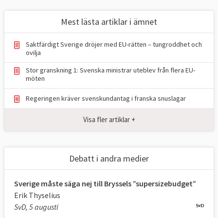
säkerhetspolitik och ekonomi.
Mest lästa artiklar i ämnet
– Det europeiska samarbetet och dess
värdegemenskap är viktigare än någonsin –
Saktfärdigt Sverige dröjer med EU-rätten – tungroddhet och
för Sveriges säkerhet, konkurrenskraft,
ovilja
klimatarbete och globala inflytande, sade
Stor granskning 1: Svenska ministrar uteblev från flera EU-
möten
statsminister Ulf Kristersson (M) i
riksdagen.
Regeringen kräver svenskundantag i franska snuslagar
Det kan jämföras med förra regeringen
Visa fler artiklar +
under Magdalena Andersson (S) som 2021
var
inne på samma linje
med orden “EU är
Sveriges viktigaste utrikes- och
Debatt i andra medier
säkerhetspolitiska arena” och “Det handlar
om jobben, eftersom EU är vår viktigaste
Sverige måste säga nej till Bryssels ”supersizebudget”
marknad”.
Erik Thyselius
SvD, 5 augusti
Sammantaget, visar Europaportalens