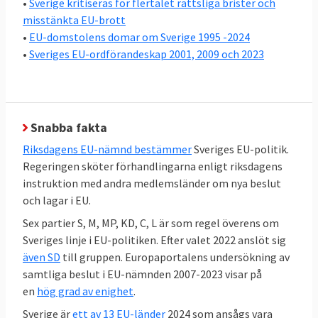
•
Sverige kritiseras för flertalet rättsliga brister och
svenska folket vilka partier som ska styra
misstänkta EU-brott
svensk EU-politik i ministerrådet. Ordningen
•
EU-domstolens domar om Sverige 1995 -2024
är att riksdagens EU-nämnd, där alla partier
•
Sveriges EU-ordförandeskap 2001, 2009 och 2023
är representerade, bestämmer EU-politiken
och regeringen förhandlar i EU.
En stor kartläggning av Europaportalen
Snabba fakta
visar att det råder relativt stor politisk
Riksdagens EU-nämnd bestämmer
Sveriges EU-politik.
enighet i EU-frågor hos en majoritet
Regeringen sköter förhandlingarna enligt riksdagens
av
riksdagspartierna i Sverige
. Under
instruktion med andra medlemsländer om nya beslut
regeringen Kristerssons första år var sex
och lagar i EU.
partier S, M,C,KD,MP och L helt överens i 72
Sex partier S, M, MP, KD, C, L är som regel överens om
procent av samtliga 286 EU-frågor, stora
Sveriges linje i EU-politiken. Efter valet 2022 anslöt sig
som små. För första gången var
även SD
till gruppen. Europaportalens undersökning av
Sverigedemokraterna det partiet utanför
samtliga beslut i EU-nämnden 2007-2023 visar på
en
hög grad av enighet
.
regeringen
som minst gick emot
riksdagens
EU-politik, vilket är en tydlig förändring mot
Sverige är
ett av 13 EU-länder
2024 som ansågs vara