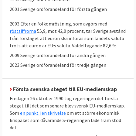
2001 Sverige ordförandeland för första gången
2003 Efter en folkomröstning, som avgörs med
röstsiffrorna
55,9, mot 42,0 procent, tar Sverige avstånd
från förslaget att euron ska införas som landets valuta
trots att euron är EU:s valuta. Valdeltagande 82,6 %.
Sverige kritiseras för rättsliga brister
2009 Sverige ordförandeland för andra gången
Sverige röstar som regel för nya EU-lagar i
ministerrådet, men ibland har Sverige
2023 Sverige ordförandeland för tredje gången
problem att följa dem. EU-kommissionen
pekar i flera fall på att införandet av lagarna
i svensk rätt dröjt allt för länge, eller att de
Första svenska steget till EU-medlemskap
införts på felaktigt sätt. Vid årsskiftet 31
Fredagen 26 oktober 1990 tog regeringen det första
december 2024 hade kommissionen 43
steget till det som senare blev svensk EU-medlemskap.
Som
en punkt i en skrivelse
om ett större ekonomisk
pågående
överträdelseförfaranden mot
krispaket som dåvarande S-regeringen lade fram stod
Sverige
, en process som kan sluta i EU-
det:
domstolen.