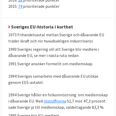
2016:
28
prioriterade punkter
2015:
74
prioriterade punkter
Sveriges EU-historia i korthet
1973 Frihandelsavtal mellan Sverige och dåvarande EU
träder ikraft och rör huvudsakligen industrivaror.
1990 Sveriges regering vill att Sverige blir medlem i
dåvarande EU, se mer i nästa ruta nedan.
1991 Sverige ansöker formellt om medlemskap.
1994 Sveriges samarbete med dåvarande EU utökas
genom EES-avtalet.
1994 Sverige håller en folkomröstning om medlemskap
i dåvarande EU. Med
röstsiffrorna
52,7 mot 47,3 procent
sade Sverige ja till medlemskap, valdeltagande 83,3 %.
1995 Sverige blir EU-medlem.