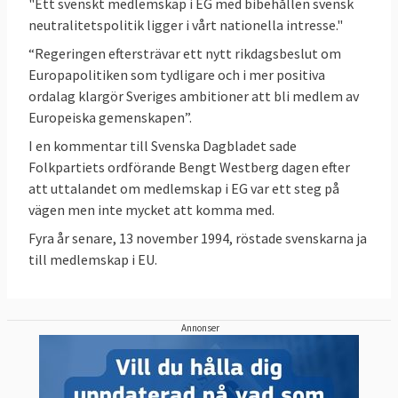
"Ett svenskt medlemskap i EG med bibehållen svensk
Sverige ofta bland de främsta
neutralitetspolitik ligger i vårt nationella intresse."
Sverige tillhör de rikare EU-länderna och är
i
“Regeringen eftersträvar ett nytt rikdagsbeslut om
regel bland de främsta länderna
i jämförande
Europapolitiken som tydligare och i mer positiva
studier eller statistik som rör
demokrati
,
ordalag klargör Sveriges ambitioner att bli medlem av
pressfrihet
,
låg korruption
,
rättsstatlighet
,
Europeiska gemenskapen”.
jämställdhet mellan könen
,
budgetbalans
,
I en kommentar till Svenska Dagbladet sade
EU:s sociala resultattavla
,
Folkpartiets ordförande Bengt Westberg dagen efter
klimatmål
,
forskning
sysselsättningsgrad
,
att uttalandet om medlemskap i EG var ett steg på
vägen men inte mycket att komma med.
och utveckling
och
innovationsförmåga
. Läs
mer – se nedan.
Fyra år senare, 13 november 1994, röstade svenskarna ja
till medlemskap i EU.
Läs mer
Annonser