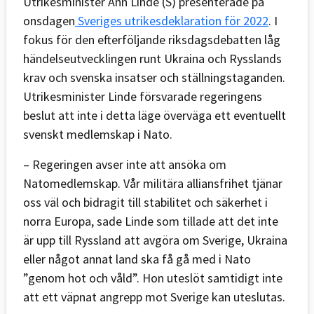
Utrikesminister Ann Linde (S) presenterade på
onsdagen
Sveriges utrikesdeklaration för 2022
. I
fokus för den efterföljande riksdagsdebatten låg
händelseutvecklingen runt Ukraina och Rysslands
krav och svenska insatser och ställningstaganden.
Utrikesminister Linde försvarade regeringens
beslut att inte i detta läge överväga ett eventuellt
svenskt medlemskap i Nato.
– Regeringen avser inte att ansöka om
Natomedlemskap. Vår militära alliansfrihet tjänar
oss väl och bidragit till stabilitet och säkerhet i
norra Europa, sade Linde som tillade att det inte
är upp till Ryssland att avgöra om Sverige, Ukraina
eller något annat land ska få gå med i Nato
”genom hot och våld”. Hon uteslöt samtidigt inte
att ett väpnat angrepp mot Sverige kan uteslutas.