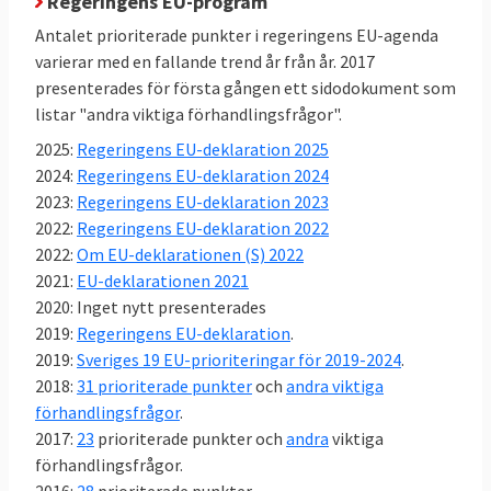
till mediabilden som ibland rapporterar om
Regeringens EU-program
stora konflikter och oenighet i EU-politiken.
Antalet prioriterade punkter i regeringens EU-agenda
Därmed inte sagt att det inte bråkas i
varierar med en fallande trend år från år. 2017
presenterades för första gången ett sidodokument som
svensk EU-politik,
se här
.
listar "andra viktiga förhandlingsfrågor".
Sverige röstar nästan alltid ja till EU-
2025:
Regeringens EU-deklaration 2025
lagar
2024:
Regeringens EU-deklaration 2024
Mellan 2014 och 2023 antog EU-ländernas
2023:
Regeringens EU-deklaration 2023
regeringar i ministerrådet 734 lagar. EU-
2022:
Regeringens EU-deklaration 2022
ländernas regeringar, var oavsett politisk
2022:
Om EU-deklarationen (S) 2022
färg, nästan alltid överens om nya EU-lagar.
2021:
EU-deklarationen 2021
Sverige röstade nej 14 gånger – knappt 2
2020: Inget nytt presenterades
procent av lagarna. I nästan 98 procent av
2019:
Regeringens EU-deklaration
.
omröstningarna i EU röstade Sverige, efter
2019:
Sveriges 19 EU-prioriteringar för 2019-2024
.
beslut i riksdagens EU-nämnd, ja till nya EU-
2018:
31 prioriterade punkter
och
andra viktiga
lagar. Läs
mer om undersökningen
.
förhandlingsfrågor
.
2017:
23
prioriterade punkter och
andra
viktiga
förhandlingsfrågor.