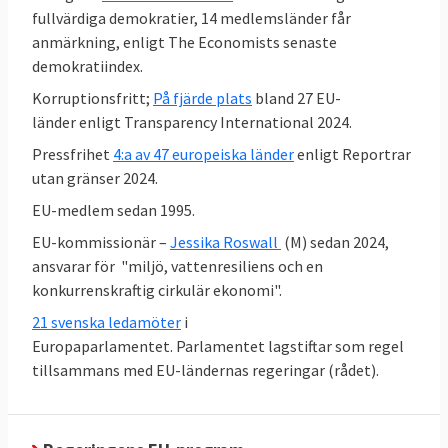
SD:s tidigare hållning.
fullvärdiga demokratier, 14 medlemsländer får
anmärkning, enligt The Economists senaste
demokratiindex.
Korruptionsfritt;
På fjärde plats
bland 27 EU-
länder enligt Transparency International 2024.
Pressfrihet
4:a av 47 europeiska länder
enligt Reportrar
utan gränser 2024.
EU-medlem sedan 1995.
EU-kommissionär –
Jessika Roswall
(M) sedan 2024,
ansvarar för "miljö, vattenresiliens och en
konkurrenskraftig cirkulär ekonomi".
21 svenska ledamöter
i
Europaparlamentet. Parlamentet lagstiftar som regel
tillsammans med EU-ländernas regeringar (rådet).
Den höga graden av enighet står i kontrast