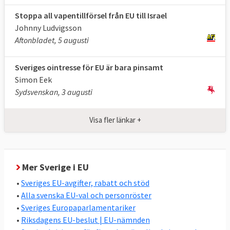
undersökningar, tycks syftet med det
Stoppa all vapentillförsel från EU till Israel
svenska EU-medlemskapet framför allt vara
Johnny Ludvigsson
att stärka landets ekonomi och utrikes- och
Aftonbladet, 5 augusti
säkerhetspolitik.
Sveriges ointresse för EU är bara pinsamt
Två andra utmärkande drag i svensk EU-
Simon Eek
politik är den relativt höga graden av
Sydsvenskan, 3 augusti
enighet i riksdagen, se nedan, och att
Sverige oavsett regering nästan alltid
Visa fler länkar +
stödjer de nya EU-lagar som stiftas, se
nedan.
Stor enighet i svensk EU-politik
Mer Sverige i EU
Den ordinarie lagstiftningen i EU beslutas av
•
Sveriges EU-avgifter, rabatt och stöd
det folkvalda Europaparlamentet och EU-
•
Alla svenska EU-val och personröster
ländernas regeringar i ministerrådet
•
Sveriges Europaparlamentariker
tillsammans. I riksdagsvalet 2022 valde
•
Riksdagens EU-beslut | EU-nämnden