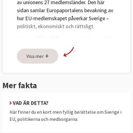
av unionens 27 medlemsländer. Den här
sidan samlar Europaportalens bevakning av
hur EU-medlemskapet påverkar Sverige –
politiskt, ekonomiskt och rättsligt.
Sveriges EU-politik avgörs i
riksdagens EU-
nämnd
och den svenska regeringen för
+
Sveriges talan i EU:s råd. Även
Visa mer
Europaparlamentariker
representerar
svenska folket i en maktdelning mellan
Europaparlamentet och regeringarna i rådet.
Mer fakta
EU:s betydelse för Sverige
VAD ÄR DETTA?
I regeringsförklaringen
9 september 2025
Här finner du en kort men fyllig berättelse om Sverige i
upprepade statsminister Ulf Kristersson (M)
EU, politikerna och medborgarna.
tidigare statsministrars uttalanden om EU:s
viktiga roll för svensk utrikes- och