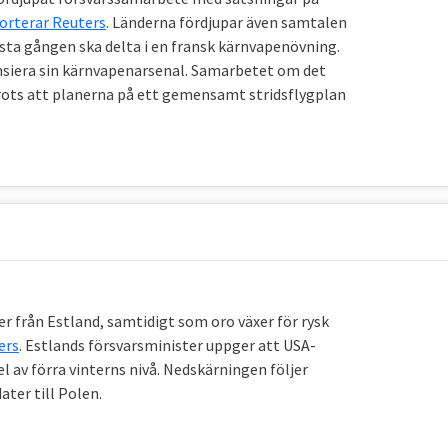
teringsområdet och främja den europeiska säkerhets-
orterar Reuters
. Länderna fördjupar även samtalen
sta gången ska delta i en fransk kärnvapenövning.
nsiera sin kärnvapenarsenal. Samarbetet om det
ots att planerna på ett gemensamt stridsflygplan
C, är det högsta militära organet inom rådet som
ttén består av EU-ländernas överbefälhavare och
 insatser inom EU:s gemensamma säkerhets- och
är sakkunskap till Kommittén för utrikes- och
rnas speciella Kusp-ambassadörer och EU:s
ter från Estland, samtidigt som oro växer för rysk
ers
. Estlands försvarsminister uppger att USA-
l av förra vinterns nivå. Nedskärningen följer
ater till Polen.
r i EU:s utrikestjänst och bistår EU:s utrikeschef med