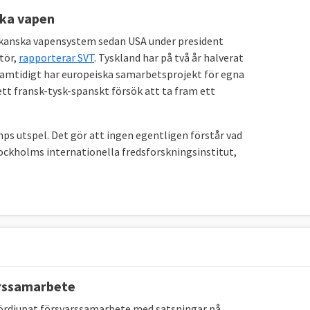
n de militära resurser” mobiliseras. Klausulen har
ska vapen
erikanska vapensystem sedan USA under president
tör,
rapporterar SVT
. Tyskland har på två år halverat
Samtidigt har europeiska samarbetsprojekt för egna
tt fransk-tysk-spanskt försök att ta fram ett
 försvarspoliti
k
?
ik. GSFP, slår fast EU:s politiska och militära
mps utspel. Det gör att ingen egentligen förstår vad
tanför unionen. Ramarna sätts av Lissabonfördraget och
ockholms internationella fredsforskningsinstitut,
m frågor inom GSFP fattas med enhällighet av
d har vetorätt. De förslag som medlemsländerna har att
utrikeschef, för närvarande den italienska
arssamarbete
04 och har till uppgift att stödja medlemsländerna och
fördjupat försvarssamarbete med satsningar på