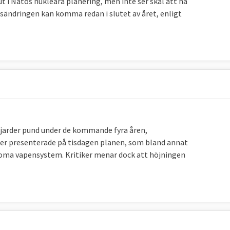
ut i Natos nukleära planering, men inte ser skäl att ha
gsändringen kan komma redan i slutet av året, enligt
ljarder pund under de kommande fyra åren,
mer presenterade på tisdagen planen, som bland annat
noma vapensystem. Kritiker menar dock att höjningen