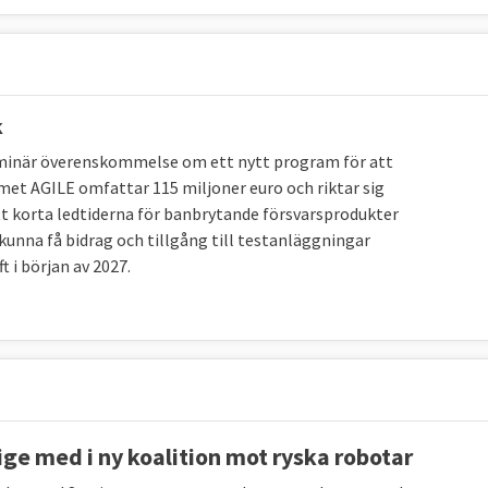
k
iminär överenskommelse om ett nytt program för att
emannanivåer som möts i Bryssel. Europeiska rådet, där
met AGILE omfattar 115 miljoner euro och riktar sig
gt Lissabonfördraget regelbundet utvärdera de hot som
att korta ledtiderna för banbrytande försvarsprodukter
nistrarna och försvarsministrarna som tar in en bredare
kunna få bidrag och tillgång till testanläggningar
beslut administreras av de så kallade Kusp-
 i början av 2027.
ntant. Till sin hjälp av Kusp-ambassadörerna militära
rbefälhavare som leder EU:s militära kommitté, EUMC,
, EUMS. De militära tjänstepersonerna i Bryssel kommer
ige med i ny koalition mot ryska robotar