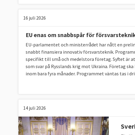
militär kompetens.
16 juli 2026
6. Hur styrs EU:s militära missioner?
EU enas om snabbspår för försvarstekni
EU-parlamentet och ministerrådet har nått en prel
Här finns tre politiska nivåer och två tjänst
snabbt finansiera innovativ försvarsteknik. Program
stats- och regeringscheferna möts, ska enli
specifikt till små och medelstora företag. Syftet är 
unionen utsätts för. Det gör också utrikesmi
som svar på Rysslands krig mot Ukraina. Företag ska 
omvärldsanalys. Ministrarnas slutsatser och 
inom bara fyra månader. Programmet väntas tas i drift
ambassadörerna där varje land har en represe
tjänstemän i form av ländernas militära öve
och dess sekretariat kallat EU:s militär stab
från samtliga EU-länder.
14 juli 2026
Sver
7. Hur styrs EU:s civila missioner?