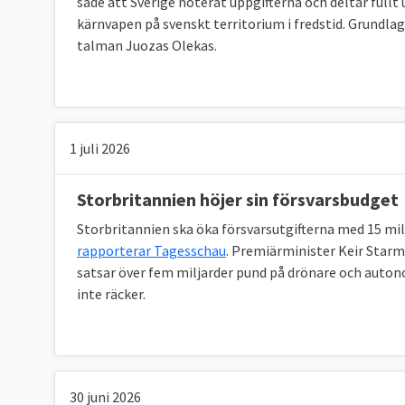
sade att Sverige noterat uppgifterna och deltar fullt 
kärnvapen på svenskt territorium i fredstid. Grundla
talman Juozas Olekas.
1 juli 2026
Storbritannien höjer sin försvarsbudget
Storbritannien ska öka försvarsutgifterna med 15 mi
rapporterar Tagesschau
. Premiärminister Keir Star
satsar över fem miljarder pund på drönare och auto
inte räcker.
30 juni 2026