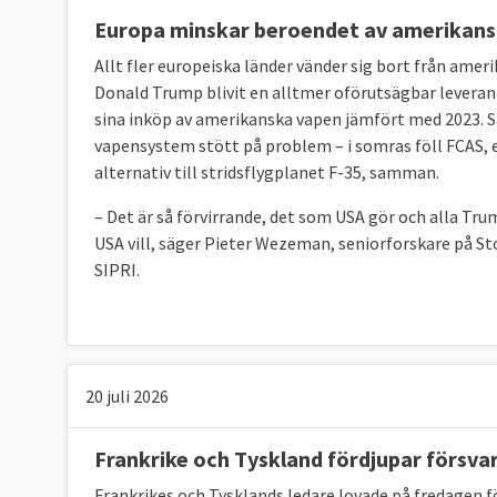
instrument som står till dess förfogande, äve
Europa minskar beroendet av amerikan
hittills inte åberopats.
Allt fler europeiska länder vänder sig bort från am
Donald Trump blivit en alltmer oförutsägbar leveran
sina inköp av amerikanska vapen jämfört med 2023. 
vapensystem stött på problem – i somras föll FCAS, e
2. Vad är EU:s gemensamma säkerhets- och
alternativ till stridsflygplanet F-35, samman.
EU:s gemensamma säkerhets- och försvarspolit
– Det är så förvirrande, det som USA gör och alla Tru
strukturer och militära och civila insatser u
USA vill, säger Pieter Wezeman, seniorforskare på St
innehållet i den Globala strategin. Beslut o
SIPRI.
medlemsländerna, det vill säga att varje lan
ta ställning till kommer vanligtvis från EU:s 
socialdemokraten Federica Mogherini.
20 juli 2026
3. Vad är Europeiska försvarsbyrån?
Frankrike och Tyskland fördjupar försv
Europeiska försvarsbyrån, EDA, inrättades 20
Frankrikes och Tysklands ledare lovade på fredagen 