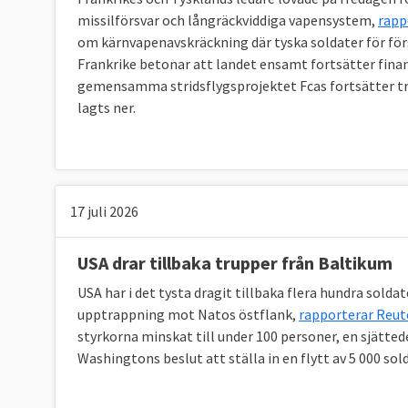
förbättra EU:s försvarskapacitet på krishan
missilförsvar och långräckviddiga vapensystem,
rapp
om kärnvapenavskräckning där tyska soldater för för
och försvarspolitiken.
Frankrike betonar att landet ensamt fortsätter fina
gemensamma stridsflygsprojektet Fcas fortsätter tr
lagts ner.
4. Vad är EU:s militära kommitté?
Europeiska unionens militära kommitté, EUM
leder all militär verksamhet inom EU. Kommi
planerar och genomför militära uppdrag och
17 juli 2026
försvarspolitik, GSFP. EUMC bidrar med milit
säkerhetspolitik (Kusp) som samlar EU-lände
USA drar tillbaka trupper från Baltikum
utrikeschef.
USA har i det tysta dragit tillbaka flera hundra solda
upptrappning mot Natos östflank,
rapporterar Reut
styrkorna minskat till under 100 personer, en sjättede
Washingtons beslut att ställa in en flytt av 5 000 sold
5. Vad är EU:s militära stab?
Europeiska unionens militära stab, EUMS, ingå