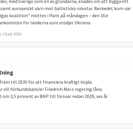
nder, med Sverige som en av grundarna, enades om att bygga ett
mannanivå som möts i Bryssel.
amt europeiskt värn mot ballistiska robotar. Beskedet kom när
lligas koalition" möttes i Paris på måndagen – den 16:e
ministrarna, försvarsministrarna och justitieministrarna
komsten för länderna som stödjer Ukraina.
atser och beslut administreras av Kusp-ambassadörerna
 14 juli 2026
 hjälp har Kusp-ambassadörerna Civcom, kommittén för de
rsonal kommer från medlemsländerna.
tning
och hållet medlemsländernas ansvar. Men beteckningen
ram till 2030 för att finansiera kraftigt höjda
U-styrkor. Hittills har fem sådana insatser gjorts:
år vill förbundskansler Friedrich Merz regering låna
 om 3,5 procent av BNP till försvar redan 2029, sex år
04), Demokratiska republiken Kongo (2006), Tchad
). Det finns även en motsvarighet för marina insatser: