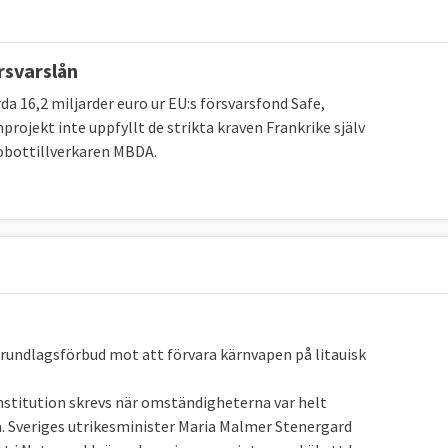
nstatlig och kräver i dag att alla medlemsländer är
rsvarslån
 vetorätt mot en eventuell EU-armé. En sådan har heller
 16,2 miljarder euro ur EU:s försvarsfond Safe,
t.
projekt inte uppfyllt de strikta kraven Frankrike själv
robottillverkaren MBDA.
ut?
et världens näst största försvarsbudget efter USA.
per år och har direkt eller indirekt 1,4 miljoner
minskat de senaste åren, medan länder som Kina,
rundlagsförbud mot att förvara kärnvapen på litauisk
 försvarssektorer USA satsade mer än dubbelt så
fter under 2015.
onstitution skrevs när omständigheterna var helt
. Sveriges utrikesminister Maria Malmer Stenergard