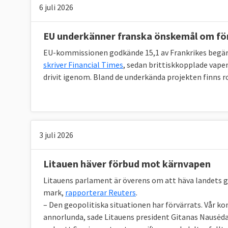
6 juli 2026
9. Kommer EU att skapa en egen armé?
Kanske i framtiden. Men frågan är helt mella
EU underkänner franska önskemål om fö
med på det vilket innebär att alla länder har
EU-kommissionen godkände 15,1 av Frankrikes begärda
inte föreslagits i något formellt EU-dokumen
skriver Financial Times
, sedan brittiskkopplade vapen
drivit igenom. Bland de underkända projekten finns 
10. Hur ser EU-ländernas försvarsutgifter 
EU-ländernas försvarsbudgetar är sammantag
3 juli 2026
Försvarsindustrin omsätter 100 miljarder euro 
anställda.
Litauen häver förbud mot kärnvapen
Försvarsbudgetarna i EU-länderna har dock 
Litauens parlament är överens om att häva landets g
Ryssland och Saudiarabien har byggt ut sina
mark,
rapporterar Reuters
.
mycket som EU-ländernas totala försvarsutgi
– Den geopolitiska situationen har förvärrats. Vår k
annorlunda, sade Litauens president Gitanas Nausėda