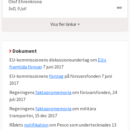
Olof Ehrenkrona
EU:s gemensamma säkerhets- och
SvD, 9 juli
försvarspolitik. GSFP, slår fast EU:s politiska
och militära strukturer och militära och civila
Visa fler länkar +
insatser utanför unionen. Ramarna sätts av
Lissabonfördraget och innehållet i den
Globala strategin. Beslut om frågor inom
Dokument
GSFP fattas med enhällighet av
medlemsländerna, det vill säga att varje
EU-kommissionens diskussionsunderlag om
EU:s
framtida försvar
7 juni 2017
land har vetorätt. De förslag som
medlemsländerna har att ta ställning till
EU-kommissionens
förslag
på försvarsfonden 7 juni
kommer vanligtvis från EU:s utrikeschef, för
2017
närvarande den italienska socialdemokraten
Regeringens
faktapromemoria
om försvarsfonden, 24
Federica Mogherini.
juli 2017
Regeringens
faktapromemoria
om militära
transporter, 15 dec 2017
3. Vad är Europeiska försvarsbyrån?
Rådets
notifikation
om Pesco som undertecknades 13