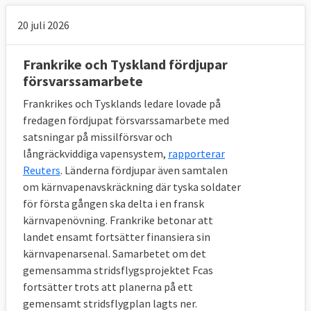
medlemsländerna.
20 juli 2026
8. Har EU en egen militär?
Frankrike och Tyskland fördjupar
försvarssamarbete
Nej, EU har ingen egen militär. Det är helt
Frankrikes och Tysklands ledare lovade på
och hållet medlemsländernas ansvar. Men
fredagen fördjupat försvarssamarbete med
beteckningen Eurofor används för tillfälligt
satsningar på missilförsvar och
sammansatta EU-styrkor. Hittills har fem
långräckviddiga vapensystem,
rapporterar
sådana insatser gjorts: Makedonien (2003),
Reuters
. Länderna fördjupar även samtalen
Bosnien-Hercegovina (2004), Demokratiska
om kärnvapenavskräckning där tyska soldater
republiken Kongo (2006), Tchad (2008) och
för första gången ska delta i en fransk
kärnvapenövning. Frankrike betonar att
Centralafrikanska republiken (2014). Det
landet ensamt fortsätter finansiera sin
finns även en motsvarighet för marina
kärnvapenarsenal. Samarbetet om det
insatser: EU Navfor.
gemensamma stridsflygsprojektet Fcas
fortsätter trots att planerna på ett
gemensamt stridsflygplan lagts ner.