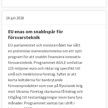
direkt eller indirekt 1,4 miljoner anställda.
Försvarsbudgetarna i EU-länderna har dock
16 juli 2026
minskat de senaste åren, medan länder som
Kina, Ryssland och Saudiarabien har byggt
EU enas om snabbspår för
ut sina försvarssektorer USA satsade mer
försvarsteknik
än dubbelt så mycket som EU-ländernas
totala försvarsutgifter under 2015.
EU-parlamentet och ministerrådet har nått
en preliminär överenskommelse om ett nytt
program för att snabbt finansiera innovativ
försvarsteknik. Programmet AGILE omfattar
115 miljoner euro och riktar sig specifikt till
små och medelstora företag. Syftet är att
korta ledtiderna för banbrytande
försvarsprodukter som svar på Rysslands krig
mot Ukraina. Företag ska kunna få bidrag och
tillgång till testanläggningar inom bara fyra
månader. Programmet väntas tas i drift i