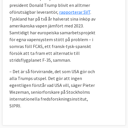
Bryssel kommer från samtliga EU-länder.
president Donald Trump blivit en alltmer
oförutsägbar leverantör,
rapporterar SVT
.
Tyskland har på två år halverat sina inköp av
amerikanska vapen jämfört med 2023.
7. Hur styrs EU:s civila missioner?
Samtidigt har europeiska samarbetsprojekt
Här finns två politiska nivåer och en
för egna vapensystem stött på problem – i
somras föll FCAS, ett fransk-tysk-spanskt
tjänstemannanivå som möts i Bryssel.
försök att ta fram ett alternativ till
Den översta politiska nivån består av
stridsflygplanet F-35, samman.
utrikesministrarna, försvarsministrarna och
– Det är så förvirrande, det som USA gör och
justitieministrarna beroende på frågans art.
alla Trumps utspel. Det gör att ingen
Ministrarnas slutsatser och beslut
egentligen förstår vad USA vill, säger Pieter
administreras av Kusp-ambassadörerna där
Wezeman, seniorforskare på Stockholms
varje land har en representant. Till sin hjälp
internationella fredsforskningsinstitut,
har Kusp-ambassadörerna Civcom,
SIPRI.
kommittén för de civila aspekterna av
krishantering. vars personal kommer från