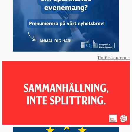
försvarspolitik, GSFP. EUMC bidrar med
militär sakkunskap till Kommittén för
utrikes- och säkerhetspolitik (Kusp) som
samlar EU-ländernas speciella Kusp-
ambassadörer och EU:s utrikeschef.
Politisk annons
5. Vad är EU:s militära stab?
Europeiska unionens militära stab, EUMS,
ingår i EU:s utrikestjänst och bistår EU:s
utrikeschef med militär kompetens.
6. Hur styrs EU:s militära missioner?
Här finns tre politiska nivåer och två