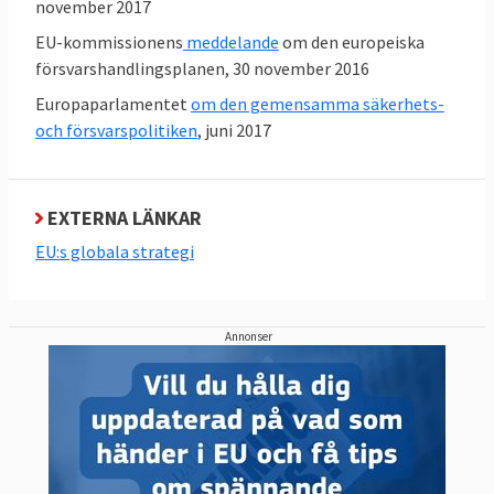
november 2017
Europeiska försvarsbyrån, EDA, inrättades
EU-kommissionens
meddelande
om den europeiska
2004 och har till uppgift att stödja
försvarshandlingsplanen, 30 november 2016
medlemsländerna och förbättra EU:s
Europaparlamentet
om den gemensamma säkerhets-
försvarskapacitet på krishanteringsområdet
och försvarspolitiken
, juni 2017
och främja den europeiska säkerhets- och
försvarspolitiken.
EXTERNA LÄNKAR
EU:s globala strategi
4. Vad är EU:s militära kommitté?
Europeiska unionens militära kommitté,
Annonser
EUMC, är det högsta militära organet inom
rådet som leder all militär verksamhet inom
EU. Kommittén består av EU-ländernas
överbefälhavare och planerar och genomför
militära uppdrag och insatser inom EU:s
gemensamma säkerhets- och