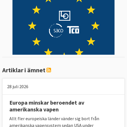
tjänstemannanivåer som möts i Bryssel.
Europeiska rådet, där stats- och
regeringscheferna möts, ska enligt
Lissabonfördraget regelbundet utvärdera
de hot som unionen utsätts för. Det gör
också utrikesministrarna och
försvarsministrarna som tar in en bredare
omvärldsanalys. Ministrarnas slutsatser och
beslut administreras av de så kallade Kusp-
Artiklar i ämnet
ambassadörerna där varje land har en
representant. Till sin hjälp av Kusp-
28 juli 2026
ambassadörerna militära tjänstemän i form
av ländernas militära överbefälhavare som
Europa minskar beroendet av
leder EU:s militära kommitté, EUMC, och
amerikanska vapen
dess sekretariat kallat EU:s militär stab,
Allt fler europeiska länder vänder sig bort från
EUMS. De militära tjänstepersonerna i
amerikanska vapensystem sedan USA under