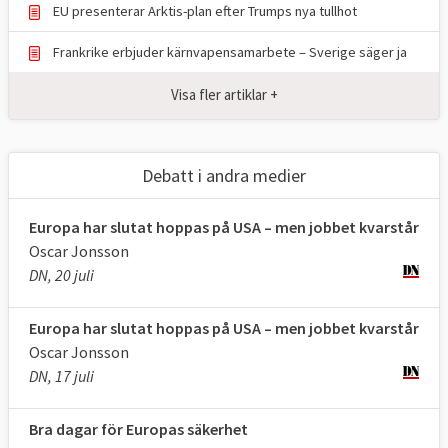
EU presenterar Arktis-plan efter Trumps nya tullhot
I den andra, artikel 222 i EU-fördraget, står
Frankrike erbjuder kärnvapensamarbete – Sverige säger ja
att “unionen och dess medlemsstater ska
handla gemensamt i en anda av solidaritet
Visa fler artiklar +
om en medlemsstat utsätts för en
terroristattack eller drabbas av en
naturkatastrof eller en katastrof som
Debatt i andra medier
orsakas av människor.” För att göra detta
ska “alla instrument som står till dess
Europa har slutat hoppas på USA – men jobbet kvarstår
Oscar Jonsson
förfogande, även de militära resurser”
DN, 20 juli
mobiliseras. Klausulen har hittills inte
åberopats.
Europa har slutat hoppas på USA – men jobbet kvarstår
Oscar Jonsson
DN, 17 juli
2. Vad är EU:s gemensamma säkerhets-
och försvarspoliti
k
?
Bra dagar för Europas säkerhet