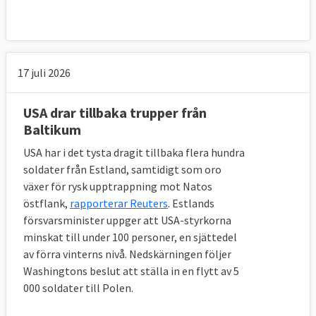
9. Kommer EU att skapa en egen armé?
Kanske i framtiden. Men frågan är helt
mellanstatlig och kräver i dag att alla
17 juli 2026
medlemsländer är med på det vilket innebär
att alla länder har vetorätt mot en eventuell
USA drar tillbaka trupper från
EU-armé. En sådan har heller inte
Baltikum
föreslagits i något formellt EU-dokument.
USA har i det tysta dragit tillbaka flera hundra
soldater från Estland, samtidigt som oro
växer för rysk upptrappning mot Natos
10. Hur ser EU-ländernas försvarsutgifter
östflank,
rapporterar Reuters
. Estlands
ut?
försvarsminister uppger att USA-styrkorna
minskat till under 100 personer, en sjättedel
EU-ländernas försvarsbudgetar är
av förra vinterns nivå. Nedskärningen följer
sammantaget världens näst största
Washingtons beslut att ställa in en flytt av 5
försvarsbudget efter USA. Försvarsindustrin
000 soldater till Polen.
omsätter 100 miljarder euro per år och har