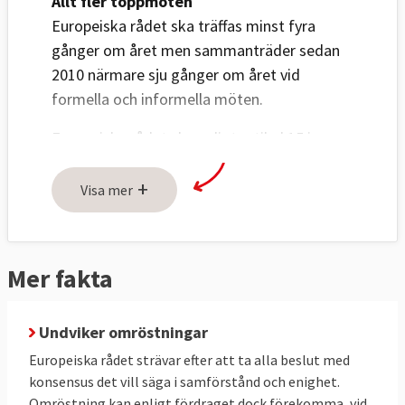
Allt fler toppmöten
Europeiska rådet ska träffas minst fyra
gånger om året men sammanträder sedan
2010 närmare sju gånger om året vid
formella och informella möten.
Europeiska rådet ska enligt artikel 15 i
fördraget "ge unionen de impulser som
+
behövs för dess utveckling och bestämma
Visa mer
dess allmänna politiska riktlinjer och
prioriteringar." Rådet pekar med andra ord
ut unionens färdriktning i olika frågor. Det
Mer fakta
saknar lagstiftande och verkställande makt
och deltar inte i några formella
Undviker omröstningar
beslutsprocesser.
Europeiska rådet strävar efter att ta alla beslut med
konsensus det vill säga i samförstånd och enighet.
Omröstning kan enligt fördraget dock förekomma, vid