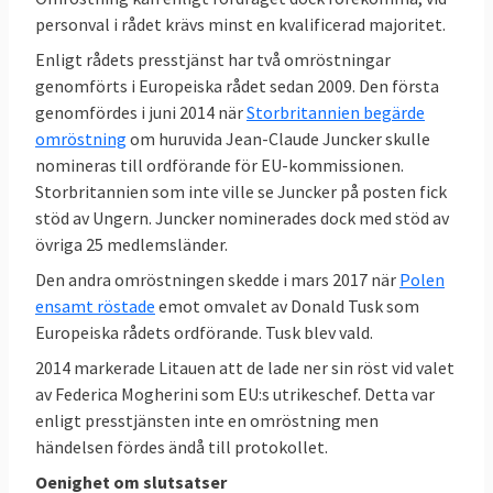
personval i rådet krävs minst en kvalificerad majoritet.
Enligt rådets presstjänst har två omröstningar
genomförts i Europeiska rådet sedan 2009. Den första
genomfördes i juni 2014 när
Storbritannien begärde
omröstning
om huruvida Jean-Claude Juncker skulle
nomineras till ordförande för EU-kommissionen.
Storbritannien som inte ville se Juncker på posten fick
stöd av Ungern. Juncker nominerades dock med stöd av
övriga 25 medlemsländer.
Den andra omröstningen skedde i mars 2017 när
Polen
ensamt röstade
emot omvalet av Donald Tusk som
Europeiska rådets ordförande. Tusk blev vald.
2014 markerade Litauen att de lade ner sin röst vid valet
av Federica Mogherini som EU:s utrikeschef. Detta var
enligt presstjänsten inte en omröstning men
händelsen fördes ändå till protokollet.
Oenighet om slutsatser