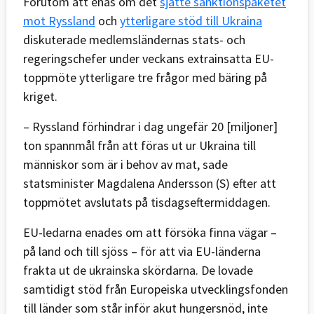
Förutom att enas om det
sjätte sanktionspaketet
mot Ryssland
och
ytterligare stöd till Ukraina
diskuterade medlemsländernas stats- och
regeringschefer under veckans extrainsatta EU-
toppmöte ytterligare tre frågor med bäring på
kriget.
– Ryssland förhindrar i dag ungefär 20 [miljoner]
ton spannmål från att föras ut ur Ukraina till
människor som är i behov av mat, sade
statsminister Magdalena Andersson (S) efter att
toppmötet avslutats på tisdagseftermiddagen.
EU-ledarna enades om att försöka finna vägar –
på land och till sjöss – för att via EU-länderna
frakta ut de ukrainska skördarna. De lovade
samtidigt stöd från Europeiska utvecklingsfonden
till länder som står inför akut hungersnöd, inte