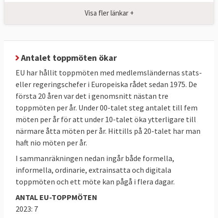
Europaparlamentet
och
ministerrådet
som i
Visa fler länkar +
detalj föreslår respektive antar de beslut
och lagar som behövs för att uppnå målen.
Efter varje toppmöte
offentliggör
Antalet toppmöten ökar
Europeiska rådet sina så kallade slutsatser.
EU har hållit toppmöten med medlemsländernas stats-
Inte blandas ihop
eller regeringschefer i Europeiska rådet sedan 1975. De
Europeiska rådet ska inte blandas ihop
första 20 åren var det i genomsnitt nästan tre
med
Europeiska unionens råd
som också
toppmöten per år. Under 00-talet steg antalet till fem
kallas ministerrådet vilket består av
möten per år för att under 10-talet öka ytterligare till
ministrar från varje medlemslands regering
närmare åtta möten per år. Hittills på 20-talet har man
haft nio möten per år.
och är en av lagstiftarna i EU. Det ska inte
heller förväxlas med
Europarådet
som är en
I sammanräkningen nedan ingår både formella,
informella, ordinarie, extrainsatta och digitala
internationell mellanstatlig organisation
toppmöten och ett möte kan pågå i flera dagar.
med främsta uppgift att försvara de
mänskliga rättigheterna i Europa.
ANTAL EU-TOPPMÖTEN
2023: 7