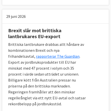
Efter långa förhandlingar lyckades de båda 
29 juni 2026
sidorna på tjänstemannanivå enas om 
villkoren för utträdet i mitten av november 
2018. Det är dock ännu osäkert om det 
Brexit slår mot brittiska
brittiska parlamentet kommer att godkänna 
lantbrukares EU-export
avtalet. Vad som händer om så sker är inte 
Brittiska lantbrukare drabbas allt hårdare av
klart, men EU-sidan har sagt att man inte är 
kombinationen Brexit och nya
villig att förhandla om avtalet.
frihandelsavtal,
rapporterar The Guardian
.
Export av jordbruksprodukter till EU har
Europaportalen har gått igenom de 
viktigaste 
minskat med 47 procent i volym och 35
delarna i utträdesavtalet
 och vad de väntas 
procent i värde sedan utträdet ur unionen.
innebära.
Billigare kött från Australien pressar nu
priserna på den brittiska marknaden.
7. Vad händer med EU-medborgare i 
Regeringen framhåller att den minskar
Storbritannien och brittiska medborgare i 
regelkrånglet via ett nytt EU-avtal och satsar
andra EU-länder?
rekordbelopp på jordbruksstöd.
De får (nästan) samma rättigheter som i 