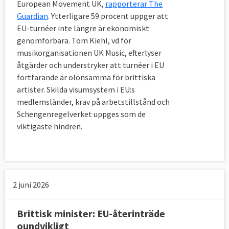
utgifter för ett år.
European Movement UK,
rapporterar The
Guardian
. Ytterligare 59 procent uppger att
9. Hur se övergångsperioden ut?
EU-turnéer inte längre är ekonomiskt
Alla EU-regler fortsätter att gälla för 
genomförbara. Tom Kiehl, vd för
Storbritannien men landets företrädare 
musikorganisationen UK Music, efterlyser
försvinner från EU-institutionerna och får 
åtgärder och understryker att turnéer i EU
inget formellt inflytande.
fortfarande är olönsamma för brittiska
artister. Skilda visumsystem i EU:s
EU och Storbritannien har på brittisk 
medlemsländer, krav på arbetstillstånd och
begäran enats om att en övergångsperiod 
Schengenregelverket uppges som de
ska pågå från det formella utträdet. Detta för 
viktigaste hindren.
att kunna förhandla fram hur det långsiktiga 
framtida samarbetet ska se ut och för att 
företag och myndigheter ska få tillräcklig tid 
att ställa om.
2 juni 2026
Enligt avtalet ska övergångsperioden löpa ut 
31 december 2020. Under den tiden kommer 
Brittisk minister: EU-återinträde
alla nuvarande EU-regler gälla för 
oundvikligt