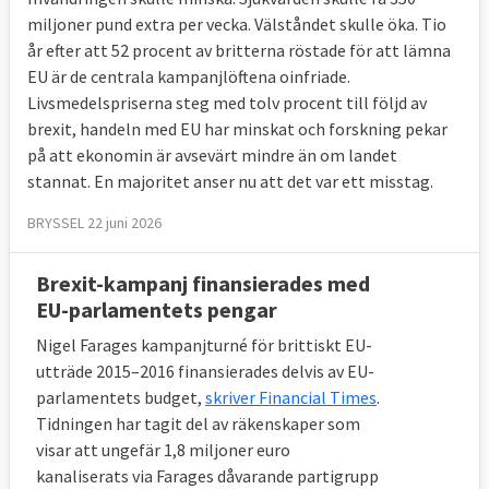
Storbritannien. Brittiska domstolar kan 
miljoner pund extra per vecka. Välståndet skulle öka. Tio
rådfråga EU-domstolen om vägledning under 
år efter att 52 procent av britterna röstade för att lämna
en period på åtta år.
EU är de centrala kampanjlöftena oinfriade.
Livsmedelspriserna steg med tolv procent till följd av
En delfråga som man ännu inte enats om är 
brexit, handeln med EU har minskat och forskning pekar
huruvida brittiska medborgare som bor i ett 
på att ekonomin är avsevärt mindre än om landet
EU-land i dag ska kunna flytta till ett annat 
stannat. En majoritet anser nu att det var ett misstag.
EU-land under samma förutsättningar som i 
dag.
BRYSSEL 22 juni 2026
När övergångsperioden löper ut i slutet av 
Brexit-kampanj finansierades med
2020 väntas den fria rörligheten för EU-
EU-parlamentets pengar
medborgare i Storbritannien upphöra.
Nigel Farages kampanjturné för brittiskt EU-
utträde 2015–2016 finansierades delvis av EU-
8. Hur mycket måste Storbritannien 
parlamentets budget,
skriver Financial Times
.
betala vid utträdet?
Tidningen har tagit del av räkenskaper som
Uppskattningsvis 460 miljarder kronor.
visar att ungefär 1,8 miljoner euro
kanaliserats via Farages dåvarande partigrupp
Som EU-land har Storbritannien åtagit sig att 