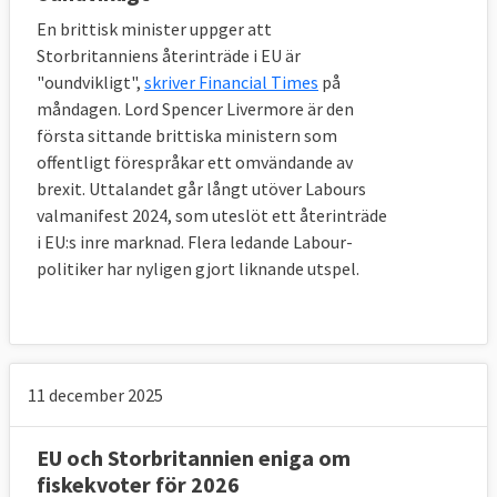
Storbritannien som även måste betala in till 
En brittisk minister uppger att
EU-budgeten och lyda nya EU-lagar. Dock 
Storbritanniens återinträde i EU är
försvinner alla brittiska företrädare och 
"oundvikligt",
skriver Financial Times
på
politike
r från EU-institutionerna och 
måndagen. Lord Spencer Livermore är den
lagstiftningsprocessen.
första sittande brittiska ministern som
offentligt förespråkar ett omvändande av
Övergångsperioden kan förlängas om båda 
brexit. Uttalandet går långt utöver Labours
sidor så önskar. En förlängning, som måste 
valmanifest 2024, som uteslöt ett återinträde
vara två år, kan dock bara ske en gång och 
i EU:s inre marknad. Flera ledande Labour-
måste beslutas om innan första juli 2020. 
politiker har nyligen gjort liknande utspel.
Vid en eventuell förlängning måste 
Storbritannien fortsätta betala en viss 
summa till EU-budgeten eftersom landet då 
fortsätter få tillgång till den inre marknaden 
och åtnjuta andra EU-fördelar.
11 december 2025
10. Hur har man löst frågan om 
EU och Storbritannien eniga om
Nordirland?
fiskekvoter för 2026
En nödlösning där hela Storbritannien 