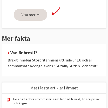
PROBLEMET – Vad ska lösas?
+
Visa mer
Brexit har gett upphov till många praktiska 
och principiella frågor, här är några: 
1. Vilka rättigheter ska EU-medborgare ha i 
Mer fakta
Storbritannien och vilka rättigheter ska 
brittiska medborgare ha i EU-länder efter 
brexit?
Vad är brexit?
Brexit innebär Storbritanniens utträde ur EU och är
2. Hur ska man reglera det brittiska EU-
sammansatt av engelskans “Britain/British” och “exit”.
utträdet ekonomiskt? 
3. Hur öppen ska landgränsen mellan EU-
landet Irland och brittiska Nordirland vara?
Mest lästa artiklar i ämnet
4. Vad ska EU och Storbritannien ha för 
Tio år efter brexitomröstningen: Tappad tillväxt, högre priser
ekonomiska och politiska relationer efter 
och ånger