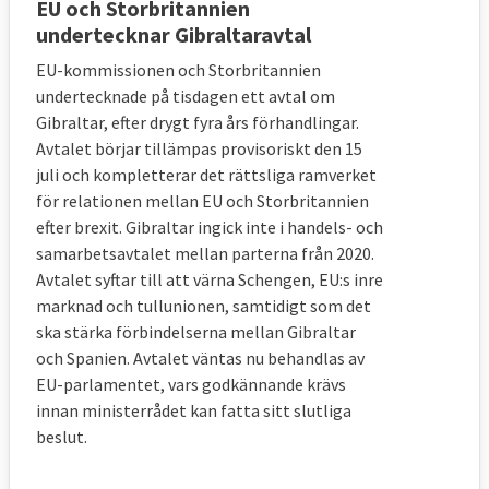
EU och Storbritannien
Eftersom en folkmajoritet röstat för det.
undertecknar Gibraltaravtal
Den direkta orsaken till att Storbritannien 
EU-kommissionen och Storbritannien
lämnar EU är att en majoritet britter, 51,9 
undertecknade på tisdagen ett avtal om
procent mot 48,1 procent, i en 
Gibraltar, efter drygt fyra års förhandlingar.
folkomröstning 2016 röstade för brexit.
Avtalet börjar tillämpas provisoriskt den 15
En i mångas ögon avgörande fråga för 
juli och kompletterar det rättsliga ramverket
utfallet var en negativ syn på invandring i 
för relationen mellan EU och Storbritannien
Storbritannien. Men det finns även 
efter brexit. Gibraltar ingick inte i handels- och
nationalistiska strömningar som kan förklara 
samarbetsavtalet mellan parterna från 2020.
brexit, en uppfattning som kan 
Avtalet syftar till att värna Schengen, EU:s inre
sammanfattas med att bara britter ska 
marknad och tullunionen, samtidigt som det
bestämma om lagar och regler i 
ska stärka förbindelserna mellan Gibraltar
Storbritannien. Läs mer nedan om tidningen 
och Spanien. Avtalet väntas nu behandlas av
The Telegraphs lista över 20 skäl för brexit.
EU-parlamentet, vars godkännande krävs
innan ministerrådet kan fatta sitt slutliga
6. Vad har man enats om i 
beslut.
utträdesavtalet?
Villkoren för hur utträdet ska gå till.