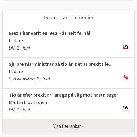
brexit?
13 FRÅGOR OCH SVAR
Debatt i andra medier
1. Vad vill EU med brexit?
Brexit har varit en resa – åt helt fel håll
Att utträdet sker under ordnade former.
Ledare
DN, 29 juni
EU-sidan har först och främst velat reda ut 
konsekvenserna för invånare och företag. 
Sju premiärministrar på tio år. Det är brexits fel.
Man pratar om att få ett “ordnat utträde”. I 
Ledare
maj 2017
 antog
 EU-sidan sina
 riktlinjer
 i 
Sydsvenskan, 23 juni
förhandlingarna. 
Om övriga EU-länder fick välja så ser de 
Tio år efter brexit är Farage på väg mot nästa seger
helst att Storbritannien stannar kvar i EU 
Martin Liby Troein
men det är upp till varje enskilt land att 
DN, 19 juni
lämna EU om det så önskar.
2. Vad vill Storbritannien med brexit?
Visa fler länkar +
Bland annat slippa EU:s fria rörlighet av 