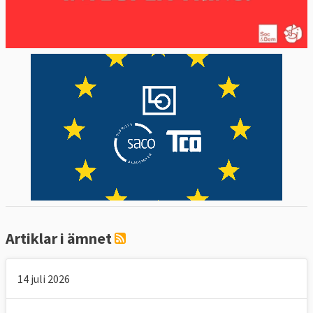
vara bättre än att inte vara med. 
4. Vad vill Sverige?
Sveriges linje är densamma som EU-linjen.
Sveriges regering och riksdag har liksom 
övriga 26 EU-länder, Storbritannien 
borträknat, ställt sig bakom det 
förhandlingsmandat som EU:s 
chefsförhandlare Michel Barnier fått.
För Sverige
är det viktigt
 att de cirka 100 
000 svenskarna och närmare 1000 svenska 
företagen som finns i Storbritannien ska 
Artiklar i ämnet
kunna verka och bo där som i dag och att 
handeln mellan Sverige och Storbritannien 
fungerar smidigt efter brexit.
14 juli 2026
5. Varför lämnar Storbritannien EU?