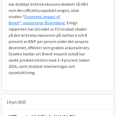
inklusive Nordirland fortsätter vara kvar i en 
har drabbat brittisk ekonomi dubbelt så hårt
tullunion med EU. Det gör att ingen hård 
som den officiella uppskattningen, visar
gräns behöver sättas upp mellan antingen 
studien “
Economic Impact of
Irland och Nordirland (vilket EU inte vill) 
Brexit
”,
rapporterar Bloomberg
. Enligt
eller Nordirland och övriga Storbritannien 
rapporten har utträdet ur EU orsakat skador
(vilket britterna inte vill).
på den brittiska ekonomin på mellan 6 och 8
procent av BNP per person under det senaste
Den gemensamma tullunionen som skulle 
decenniet, effekter som gradvis ackumulerats.
bildas innebär att EU:s och Storbritanniens 
Studien hävdar att Brexit ensamt också har
tullar och tariffer gentemot varor från andra 
sänkt produktiviteten med 3–4 procent sedan
länder förblir desamma som nu. 
2016, samt drabbat investeringar och
Storbritannien kommer att samla in 
sysselsättning.
tullavgifterna men behöver inte längre betala 
in dessa till EU-budgeten vilket landet, 
liksom övriga EU-länder, gör i dag. 
Tullunionen omfattar bara varor och gör det 
alltså möjligt för Storbritannien att sluta 
14 juli 2025
internationella handelsavtal om tjänster och 
investeringar, men inte om varor, under tiden 