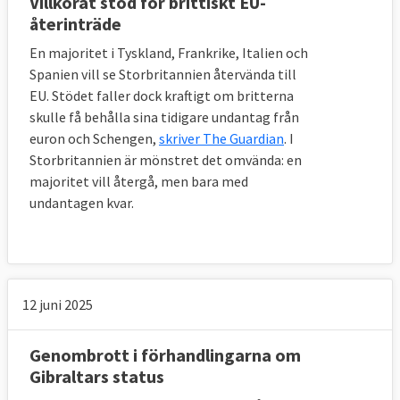
Villkorat stöd för brittiskt EU-
nödlösningen är på plats.
återinträde
Nordirland skulle dock ligga närmare EU:s 
En majoritet i Tyskland, Frankrike, Italien och
regelverk och ska behålla många lagar och 
Spanien vill se Storbritannien återvända till
standarder som gäller för EU:s inre marknad 
EU. Stödet faller dock kraftigt om britterna
för bland annat livsmedel och varor i syfte 
skulle få behålla sina tidigare undantag från
att undvika en hård gräns med republiken 
euron och Schengen,
skriver The Guardian
. I
Irland. Det innebär att brittiska produkter 
Storbritannien är mönstret det omvända: en
som inte tillverkats enligt EU-regler måste 
majoritet vill återgå, men bara med
kontrolleras någonstans – antingen direkt i 
undantagen kvar.
fabriken, längs gränsen eller vid 
ankomsthallar – om de ska till Nordirland.
Storbritannien lovar även att inte sänka sina 
12 juni 2025
standarder, som regler för statsstöd, skatter, 
arbetsrätt eller miljöregler. EU-sidan har 
oroats för att britterna ska sänka sina 
Genombrott i förhandlingarna om
standarder för att konkurrera ut EU-företag 
Gibraltars status
under ett scenario där nödlösningen gäller.