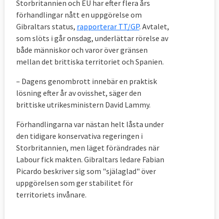
Storbritannien och EU har efter flera års
förhandlingar nått en uppgörelse om
Nödlösningen träder i kraft första januari 
Gibraltars status,
rapporterar TT/GP
. Avtalet,
2021 om EU och Storbritannien inte innan 
som slöts i går onsdag, underlättar rörelse av
första juli 2020 har enats om det framtida 
både människor och varor över gränsen
samarbetet. Ingendera part önskar dock att 
mellan det brittiska territoriet och Spanien.
så ska behöva ske.
– Dagens genombrott innebär en praktisk
Om nödlösningen väl börjar gälla och endera 
lösning efter år av ovisshet, säger den
part sedermera anser att den bör avvecklas 
brittiske utrikesministern David Lammy.
krävs både EU:s och Storbritanniens 
Förhandlingarna var nästan helt låsta under
godkännande. Detta har skapat ilska bland 
den tidigare konservativa regeringen i
vissa brexitörer oroas för att Storbritannien 
Storbritannien, men läget förändrades när
på så sätt låses in i en tullunion med EU för 
Labour fick makten. Gibraltars ledare Fabian
en lång tid framöver.
Picardo beskriver sig som "själaglad" över
uppgörelsen som ger stabilitet för
11. Vad händer med internationella avtal 
territoriets invånare.
som EU slutit för Storbritannien?
De fortsätter att gälla under 