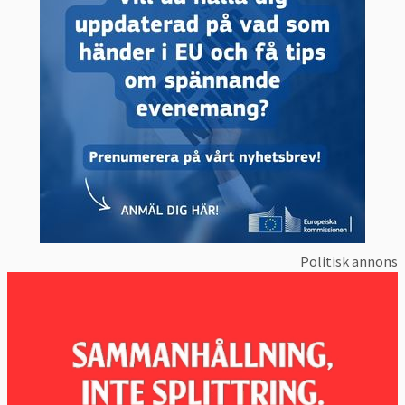
I juli 2018 enades hennes regering kring ett
dokument
 som låg till grund för 
Storbritanniens hållning. Beslutet fick flera 
ministrar att avgå i protest.
3. Vad vill Europaparlamentet?
I praktiken samma som medlemsländerna.
EU-parlamentet måste godkänna 
utträdesavtalet med Storbritannien. Den 
liberale belgiske EU-parlamentarikern Guy 
Verhofstadt är dess representant. I april 
Politisk annons
2017
 röstade
 EU-parlamentet fram sina
ståndpunkter
 vilka ligger väldigt nära 
medlemsländernas inställning. 
Sammanfattat har parlamentet principen att 
ett EU-medlemskap på alla områden måste 