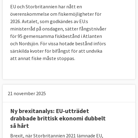
fortsätter i en tullunion med EU om man inte 
EU och Storbritannien har nått en
lyckas hitta någon annan utväg. 
överenskommelse om fiskemöjligheter för
2026. Avtalet, som godkändes av EU:s
Frågan om den känsliga situationen på 
ministerråd på onsdagen, sätter fångstnivåer
brittiska Nordirland har varit den kanske 
för 95 gemensamma fiskbestånd i Atlanten
svåraste att lösa för förhandlarna.
och Nordsjön. För vissa hotade bestånd införs
särskilda kvoter för bifångst för att undvika
I avtalet har man skrivit in en nödlösning 
att annat fiske måste stoppas.
även omnämnd som reservlösning, på EU-
engelska kallad ”backstop”, i det fall EU och 
Storbritannien inte lyckas komma överens 
om hur den framtida relationen ska se ut. 
21 november 2025
Den ska se till att det inte uppstår någon 
hård gräns – alltså fysiska kontroller – 
mellan republiken Irland och brittiska 
Ny brexitanalys: EU-utträdet
Nordirland.
drabbade brittisk ekonomi dubbelt
så hårt
Lösningen innebär att Storbritannien 
Brexit, när Storbritannien 2021 lämnade EU,