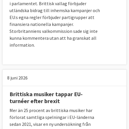
i parlamentet. Brittisk vallag förbjuder
betala sin medlemsavgift fram till december 
utländska bidrag till inhemska kampanjer och
2020 i olika projekt som ibland sträcker sig 
EU:s egna regler förbjuder partigrupper att
långt fram i tiden. Landet är även garant för 
finansiera nationella kampanjer.
många EU-lån som i vissa fall löper ut om 
Storbritanniens valkommission sade sig inte
30-40 år. 
kunna kommentera utan att ha granskat all
Förhandlarna har enats om att Storbritannien 
information.
ska uppfylla alla de åtaganden man gjort 
som EU-medlem. Det innebär att britterna 
ska betala in till bland annat EU-budgeten 
fram till 2020, likaså till Europeiska 
investeringsbanken och Europeiska 
8 juni 2026
utvecklingsfonden. Britterna uppskattar att 
det rör sig om motsvarande 460 miljarder 
Brittiska musiker tappar EU-
kronor. För att sätta det i perspektiv
turnéer efter brexit
beräknas
 Storbritanniens offentliga utgifter 
2017 bli motsvarande 8 340 miljarder kronor. 
Mer än 25 procent av brittiska musiker har
Den totala brittiska EU-skulden uppgår med 
förlorat samtliga spelningar i EU-länderna
andra ord till drygt fem procent av landets 
sedan 2021, visar en ny undersökning från