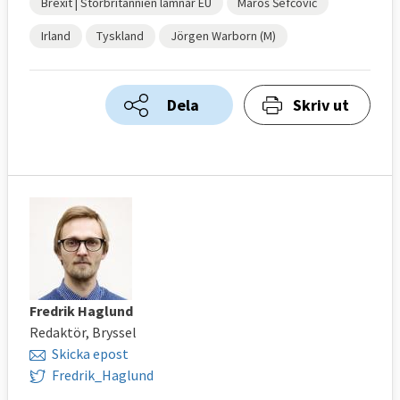
Brexit | Storbritannien lämnar EU
Maroš Šefčovič
Irland
Tyskland
Jörgen Warborn (M)
Dela
Skriv ut
Fredrik Haglund
Redaktör, Bryssel
Skicka epost
Fredrik_Haglund