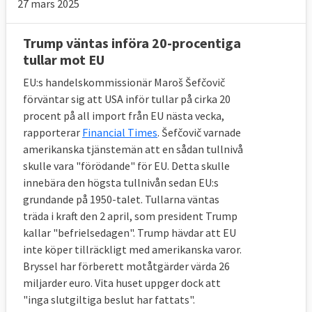
27 mars 2025
Trump väntas införa 20-procentiga
tullar mot EU
EU:s handelskommissionär Maroš Šefčovič
förväntar sig att USA inför tullar på cirka 20
procent på all import från EU nästa vecka,
rapporterar
Financial Times
. Šefčovič varnade
amerikanska tjänstemän att en sådan tullnivå
skulle vara "förödande" för EU. Detta skulle
innebära den högsta tullnivån sedan EU:s
grundande på 1950-talet. Tullarna väntas
träda i kraft den 2 april, som president Trump
kallar "befrielsedagen". Trump hävdar att EU
inte köper tillräckligt med amerikanska varor.
Bryssel har förberett motåtgärder värda 26
miljarder euro. Vita huset uppger dock att
"inga slutgiltiga beslut har fattats".