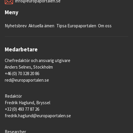
info@europaportalen.se
Meny
Nyhetsbrev
Aktuella ämen
Tipsa Europaportalen
Om oss
Medarbetare
Chefredaktör och ansvarig utgivare
Anders Selnes, Stockholm
+46 (0) 70 328 20 86
red@europaportalen.se
Redaktör
Fredrik Haglund, Bryssel
+32 (0) 493 77 87 26
fredrik.haglund@europaportalen.se
Researcher