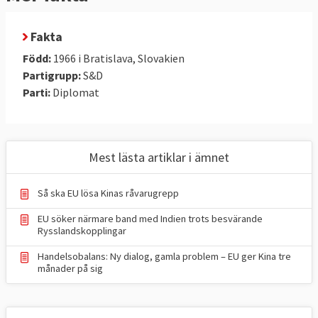
Fakta
Född:
1966 i Bratislava, Slovakien
Partigrupp:
S&D
Parti:
Diplomat
Mest lästa artiklar i ämnet
Så ska EU lösa Kinas råvarugrepp
EU söker närmare band med Indien trots besvärande
Rysslandskopplingar
Handelsobalans: Ny dialog, gamla problem – EU ger Kina tre
månader på sig