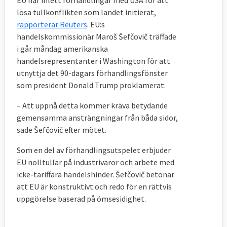
EU har inlett förhandlingar med USA för att
lösa tullkonflikten som landet initierat,
rapporterar Reuters
. EU:s
handelskommissionär Maroš Šefčovič träffade
i går måndag amerikanska
handelsrepresentanter i Washington för att
utnyttja det 90-dagars förhandlingsfönster
som president Donald Trump proklamerat.
– Att uppnå detta kommer kräva betydande
gemensamma ansträngningar från båda sidor,
sade Šefčovič efter mötet.
Som en del av förhandlingsutspelet erbjuder
EU nolltullar på industrivaror och arbete med
icke-tariffära handelshinder. Šefčovič betonar
att EU är konstruktivt och redo för en rättvis
uppgörelse baserad på ömsesidighet.