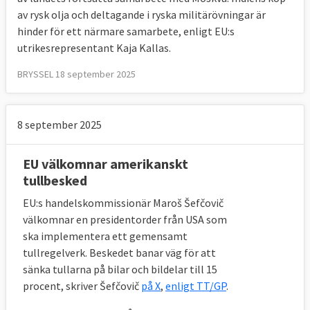
av rysk olja och deltagande i ryska militärövningar är
hinder för ett närmare samarbete, enligt EU:s
utrikesrepresentant Kaja Kallas.
BRYSSEL 18 september 2025
8 september 2025
EU välkomnar amerikanskt
tullbesked
EU:s handelskommissionär Maroš Šefčovič
välkomnar en presidentorder från USA som
ska implementera ett gemensamt
tullregelverk. Beskedet banar väg för att
sänka tullarna på bilar och bildelar till 15
procent, skriver Šefčovič
på X
,
enligt TT/GP
.