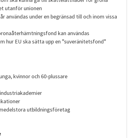
et utanför unionen
år användas under en begränsad till och inom vissa
s coronaåterhämtningsfond kan användas
 om hur EU ska sätta upp en ”suveränitetsfond”
 unga, kvinnor och 60-plussare
industriakademier
ikationer
 medelstora utbildningsföretag
e