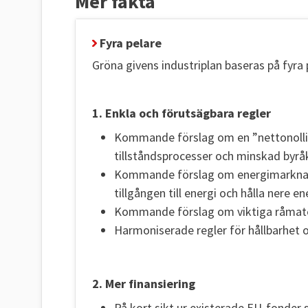
Mer fakta
Fyra pelare
Gröna givens industriplan baseras på fyra 
1. Enkla och förutsägbara regler
Kommande förslag om en ”nettonollin
tillståndsprocesser och minskad byrå
Kommande förslag om energimarknads
tillgången till energi och hålla nere e
Kommande förslag om viktiga råmate
Harmoniserade regler för hållbarhet o
2. Mer finansiering
På kort sikt ur existerade EU-fonder 