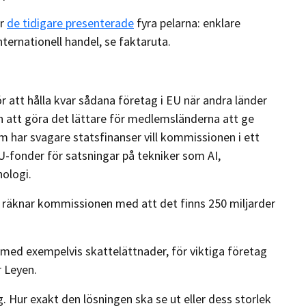
er
de tidigare presenterade
fyra pelarna: enklare
nternationell handel, se faktaruta.
ör att hålla kvar sådana företag i EU när andra länder
 att göra det lättare för medlemsländerna att ge
m har svagare statsfinanser vill kommissionen i ett
-fonder för satsningar på tekniker som AI,
ologi.
 räknar kommissionen med att det finns 250 miljarder
ed exempelvis skattelättnader, för viktiga företag
r Leyen.
. Hur exakt den lösningen ska se ut eller dess storlek