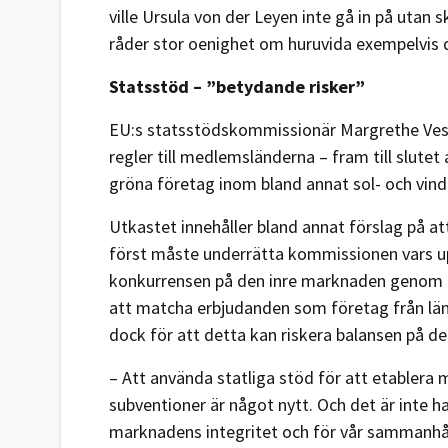
ville Ursula von der Leyen inte gå in på utan
råder stor oenighet om huruvida exempelvis
Statsstöd – ”betydande risker”
EU:s statsstödskommissionär Margrethe Vestag
regler till medlemsländerna – fram till slutet 
gröna företag inom bland annat sol- och vind
Utkastet innehåller bland annat förslag på a
först måste underrätta kommissionen vars uppd
konkurrensen på den inre marknaden genom att
att matcha erbjudanden som företag från län
dock för att detta kan riskera balansen på d
– Att använda statliga stöd för att etablera
subventioner är något nytt. Och det är inte h
marknadens integritet och för vår sammanhål