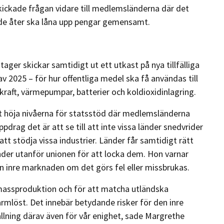
 skickade frågan vidare till medlemsländerna där det
 de åter ska låna upp pengar gemensamt.
er skickar samtidigt ut ett utkast på nya tillfälliga
av 2025 – för hur offentliga medel ska få användas till
kraft, värmepumpar, batterier och koldioxidinlagring.
tt höja nivåerna för statsstöd där medlemsländerna
rag det är att se till att inte vissa länder snedvrider
 stödja vissa industrier. Länder får samtidigt rätt
der utanför unionen för att locka dem. Hon varnar
en inre marknaden om det görs fel eller missbrukas.
 massproduktion och för att matcha utländska
armlöst. Det innebär betydande risker för den inre
lning därav även för vår enighet, sade Margrethe