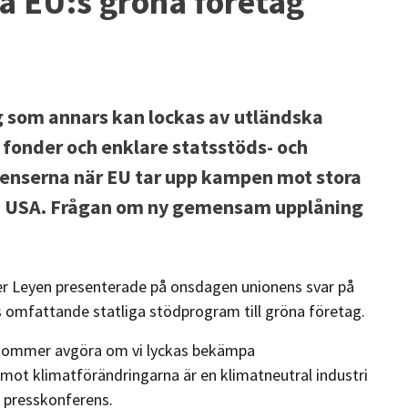
a EU:s gröna företag
ag som annars kan lockas av utländska
 fonder och enklare statsstöds- och
dienserna när EU tar upp kampen mot stora
som USA. Frågan om ny gemensam upplåning
r Leyen presenterade på onsdagen unionens svar på
omfattande statliga stödprogram till gröna företag.
de kommer avgöra om vi lyckas bekämpa
 mot klimatförändringarna är en klimatneutral industri
n presskonferens.