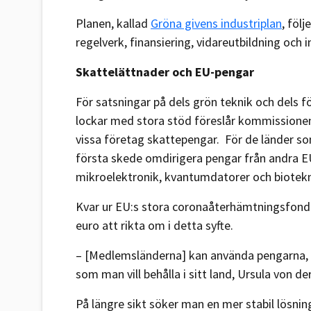
Planen, kallad
Gröna givens industriplan
, följ
regelverk, finansiering, vidareutbildning och i
Skattelättnader och EU-pengar
För satsningar på dels grön teknik och dels f
lockar med stora stöd föreslår kommissionen
vissa företag skattepengar. För de länder so
första skede omdirigera pengar från andra EU
mikroelektronik, kvantumdatorer och biotekn
Kvar ur EU:s stora coronaåterhämtningsfond
euro att rikta om i detta syfte.
– [Medlemsländerna] kan använda pengarna, m
som man vill behålla i sitt land, Ursula von de
På längre sikt söker man en mer stabil lösning