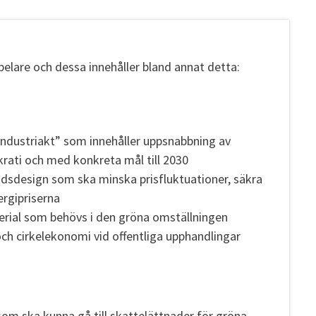
pelare och dessa innehåller bland annat detta:
dustriakt” som innehåller uppsnabbning av
krati och med konkreta mål till 2030
design som ska minska prisfluktuationer, säkra
nergipriserna
rial som behövs i den gröna omställningen
ch cirkelekonomi vid offentliga upphandlingar
som ska kunna gå till skattelättnader för gröna