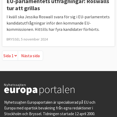
EU-parlamentets utfrågningar: Roswalls
tur att grillas
I kväll ska Jessika Roswall svara för sig i EU-parlamentets
kandidatutfrågningar inför den kommande EU-
kommissionen. Hittills har fyra kandidater förhörts.
BRYSSEL 5 november 2024
Nästa sida
Nästa sida
Nyhetssajten Europaportalen är specialiserad på EU och
Europa med opartisk bevakning från egna redaktioner i
Stockholm och Bryssel. Tidningen startade 12 april 2000.