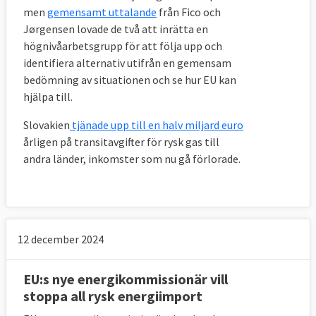
men
gemensamt uttalande
från Fico och
Jørgensen lovade de två att inrätta en
högnivåarbetsgrupp för att följa upp och
identifiera alternativ utifrån en gemensam
bedömning av situationen och se hur EU kan
hjälpa till.
Slovakien
tjänade
upp till en halv miljard euro
årligen på transitavgifter för rysk gas till
andra länder, inkomster som nu gå förlorade.
12 december 2024
EU:s nye energikommissionär vill
stoppa all rysk energiimport