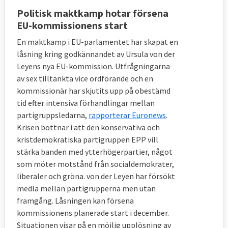
Politisk maktkamp hotar försena
EU-kommissionens start
En maktkamp i EU-parlamentet har skapat en
låsning kring godkännandet av Ursula von der
Leyens nya EU-kommission. Utfrågningarna
av sex tilltänkta vice ordförande och en
kommissionär har skjutits upp på obestämd
tid efter intensiva förhandlingar mellan
partigruppsledarna,
rapporterar Euronews
.
Krisen bottnar i att den konservativa och
kristdemokratiska partigruppen EPP vill
stärka banden med ytterhögerpartier, något
som möter motstånd från socialdemokrater,
liberaler och gröna. von der Leyen har försökt
medla mellan partigrupperna men utan
framgång. Låsningen kan försena
kommissionens planerade start i december.
Situationen visar på en möjlig upplösning av