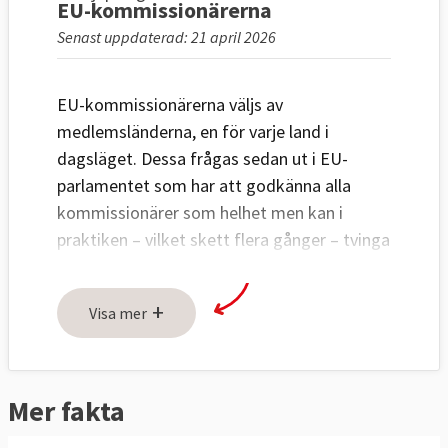
EU-kommissionärerna
Senast uppdaterad: 21 april 2026
EU-kommissionärerna väljs av
medlemsländerna, en för varje land i
dagsläget. Dessa frågas sedan ut i EU-
parlamentet som har att godkänna alla
kommissionärer som helhet men kan i
praktiken – vilket skett flera gånger – tvinga
bort en kandidat som man anser olämplig.
+
EU-kommissionärerna har ofta tidigare varit
Visa mer
ministrar i medlemsländerna eller EU-
parlamentariker.
Mer fakta
EU-parlamentet kan inte avsätta enskilda
kommissionärer men kan göra det