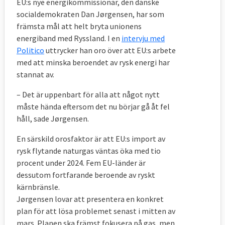
EU:s nye energikommissionär, den danske
socialdemokraten Dan Jørgensen, har som
främsta mål att helt bryta unionens
energiband med Ryssland. I en
intervju med
Politico
uttrycker han oro över att EU:s arbete
med att minska beroendet av rysk energi har
stannat av.
– Det är uppenbart för alla att något nytt
måste hända eftersom det nu börjar gå åt fel
håll, sade Jørgensen.
En särskild orosfaktor är att EU:s import av
rysk flytande naturgas väntas öka med tio
procent under 2024. Fem EU-länder är
dessutom fortfarande beroende av ryskt
kärnbränsle.
Jørgensen lovar att presentera en konkret
plan för att lösa problemet senast i mitten av
mars. Planen ska främst fokusera på gas, men