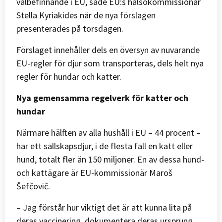
välbefinnande i EU, sade EU:s hälsokommissionär
Stella Kyriakides när de nya förslagen
presenterades på torsdagen.
Förslaget innehåller dels en översyn av nuvarande
EU-regler för djur som transporteras, dels helt nya
regler för hundar och katter.
Nya gemensamma regelverk för katter och
hundar
Närmare hälften av alla hushåll i EU – 44 procent –
har ett sällskapsdjur, i de flesta fall en katt eller
hund, totalt fler än 150 miljoner. En av dessa hund-
och kattägare är EU-kommissionär Maroš
Šefčovič.
– Jag förstår hur viktigt det är att kunna lita på
deras vaccinering, dokumentera deras ursprung