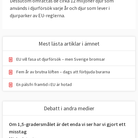
Dessutom omfattas de cirka 12 miljoner djur som
används i djurförsök varje år och djur som lever i
djurparker av EU-reglerna.
Mest lästa artiklar i ämnet
EU vill fasa ut djurförsök – men Sverige bromsar
Fem år av brutna löften – dags att förbjuda burarna
En pälsfri framtid i EU är hotad
Debatt i andra medier
Om 1,5-gradersmålet är det enda vi ser har vi gjort ett
misstag