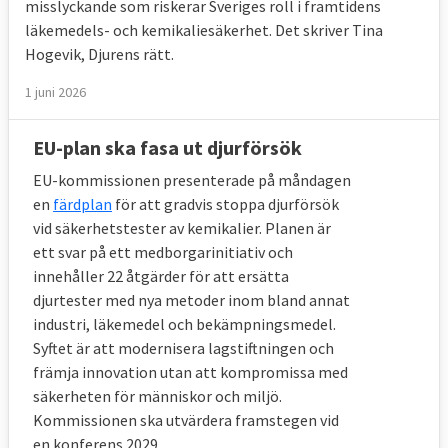
misslyckande som riskerar Sveriges roll i framtidens
läkemedels- och kemikaliesäkerhet. Det skriver Tina
Hogevik, Djurens rätt.
1 juni 2026
EU-plan ska fasa ut djurförsök
EU-kommissionen presenterade på måndagen
en
färdplan
för att gradvis stoppa djurförsök
vid säkerhetstester av kemikalier. Planen är
ett svar på ett medborgarinitiativ och
innehåller 22 åtgärder för att ersätta
djurtester med nya metoder inom bland annat
industri, läkemedel och bekämpningsmedel.
Syftet är att modernisera lagstiftningen och
främja innovation utan att kompromissa med
säkerheten för människor och miljö.
Kommissionen ska utvärdera framstegen vid
en konferens 2029.