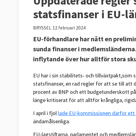
Uppdaterade regler 
statsfinanser i EU-l
BRYSSEL
12 februari 2024
EU-förhandlare har nått en prelimi
sunda finanser i medlemsländerna. 
inflytande över hur alltför stora s
EU har i sin stabilitets- och tillväxtpakt,so
statsfinanser, en rad regler för att se till a
procent av BNP och ett budgetunderskott på 
länge kritiserat för att alltför krångliga, rigi
I april i fjol
lade EU-kommissionen därför ett 
ändamålsenliga.
EU-lagstiftarna, parlamentet och medlemslän