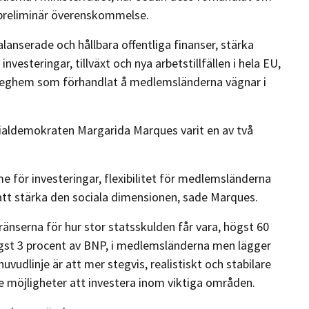
n preliminär överenskommelse.
lanserade och hållbara offentliga finanser, stärka
vesteringar, tillväxt och nya arbetstillfällen i hela EU,
eteghem som förhandlat å medlemsländerna vägnar i
ialdemokraten Margarida Marques varit en av två
 för investeringar, flexibilitet för medlemsländerna
tt stärka den sociala dimensionen, sade Marques.
änserna för hur stor statsskulden får vara, högst 60
gst 3 procent av BNP, i medlemsländerna men lägger
vudlinje är att mer stegvis, realistiskt och stabilare
e möjligheter att investera inom viktiga områden.