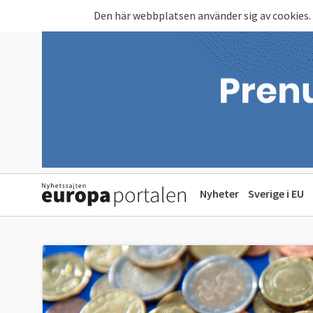
Hoppa till huvudinnehåll
Den här webbplatsen använder sig av cookies.
Nyheter
Sverige i EU