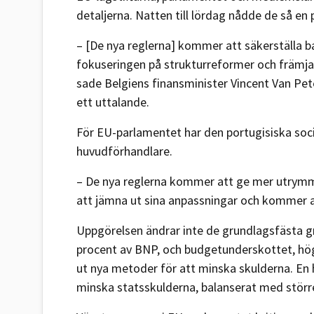
detaljerna. Natten till lördag nådde de så e
– [De nya reglerna] kommer att säkerställa ba
fokuseringen på strukturreformer och främja in
sade Belgiens finansminister Vincent Van P
ett uttalande.
För EU-parlamentet har den portugisiska soc
huvudförhandlare.
– De nya reglerna kommer att ge mer utrymme
att jämna ut sina anpassningar och kommer a
Uppgörelsen ändrar inte de grundlagsfästa gr
procent av BNP, och budgetunderskottet, hö
ut nya metoder för att minska skulderna. En hu
minska statsskulderna, balanserat med störr