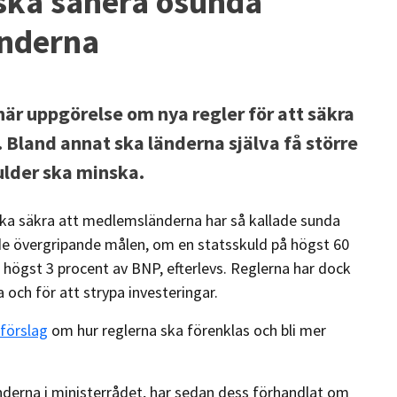
ska sanera osunda
änderna
när uppgörelse om nya regler för att säkra
Bland annat ska länderna själva få större
kulder ska minska.
m ska säkra att medlemsländerna har så kallade sunda
tt de övergripande målen, om en statsskuld på högst 60
högst 3 procent av BNP, efterlevs. Reglerna har dock
da och för att strypa investeringar.
förslag
om hur reglerna ska förenklas och bli mer
derna i ministerrådet, har sedan dess förhandlat om