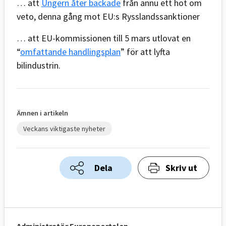
… att
Ungern åter backade
från ännu ett hot om
veto, denna gång mot EU:s Rysslandssanktioner
… att EU-kommissionen till 5 mars utlovat en
“
omfattande handlingsplan
” för att lyfta
bilindustrin.
Ämnen i artikeln
Veckans viktigaste nyheter
Dela
Skriv ut
Administratör Europaportalen