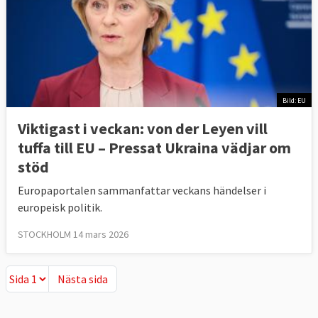
Bild: EU
Viktigast i veckan: von der Leyen vill
tuffa till EU – Pressat Ukraina vädjar om
stöd
Europaportalen sammanfattar veckans händelser i
europeisk politik.
STOCKHOLM 14 mars 2026
Nästa sida
Nästa sida