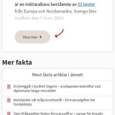
är en militärallians bestående av
32 länder
från Europa och Nordamerika. Sverige blev
medlem den 7 mars 2024.
Natos syfte är att arbeta för och säkerställa
+
fred och säkerhet i medlemsländerna. Nato-
Visa mer
länderna försvarar varandra med politiska
och militära medel och en grundtanke är att
ett angrepp på ett Nato-land är ett angrepp
Mer fakta
på hela alliansen.
Mest lästa artiklar i ämnet
Natos högkvarter ligger
i utkanten av
Bryssel och generalsekreterare sedan
EU kringgår i tysthet Ungern – avslöjanden bekräftar vad
oktober 2014 är den tidigare norske
diplomater länge misstänkt
statsministern Jens Stoltenberg.
Natoländer når tvåprocentsmål – försvarsutgifter har
fördubblats
Nato har ett nära samarbete med EU och 23
av EU:s 27 medlemsländer är medlemmar i
Sipri ifrågasätter Natos försvarssiffror – varnar för kreativ