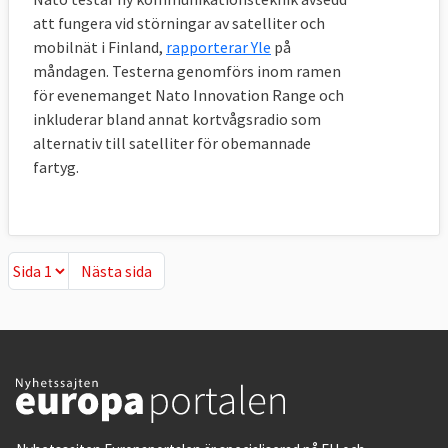
att fungera vid störningar av satelliter och
mobilnät i Finland,
rapporterar Yle
på
måndagen. Testerna genomförs inom ramen
för evenemanget Nato Innovation Range och
inkluderar bland annat kortvågsradio som
alternativ till satelliter för obemannade
fartyg.
Nästa sida
Nästa sida