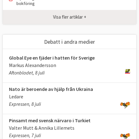
bokföring
Nato. Med stöd av det så kallade Berlin
plus-avtalet har EU möjlighet att, vid en
Visa fler artiklar +
internationell konflikt, använda sig av Natos
resurser. Detta under förutsättningen att
Nato självt inte agerar.
Debatt i andra medier
Global Eye en fjäder i hatten för Sverige
Markus Alexandersson
Aftonbladet, 8 juli
Nato är beroende av hjälp från Ukraina
Ledare
Expressen, 8 juli
Pinsamt med svensk närvaro i Turkiet
Valter Mutt & Annika Lillemets
Expressen, 7 juli