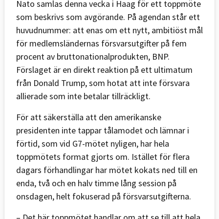
Nato samlas denna vecka i Haag för ett toppmöte
som beskrivs som avgörande. På agendan står ett
huvudnummer: att enas om ett nytt, ambitiöst mål
för medlemsländernas försvarsutgifter på fem
procent av bruttonationalprodukten, BNP.
Förslaget är en direkt reaktion på ett ultimatum
från Donald Trump, som hotat att inte försvara
allierade som inte betalar tillräckligt.
För att säkerställa att den amerikanske
presidenten inte tappar tålamodet och lämnar i
förtid, som vid G7-mötet nyligen, har hela
toppmötets format gjorts om. Istället för flera
dagars förhandlingar har mötet kokats ned till en
enda, två och en halv timme lång session på
onsdagen, helt fokuserad på försvarsutgifterna.
– Det här toppmötet handlar om att se till att hela