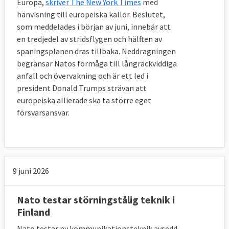
Europa,
skriver The New York Times
med
hänvisning till europeiska källor. Beslutet,
som meddelades i början av juni, innebär att
en tredjedel av stridsflygen och hälften av
spaningsplanen dras tillbaka. Neddragningen
begränsar Natos förmåga till långräckviddiga
anfall och övervakning och är ett led i
president Donald Trumps strävan att
europeiska allierade ska ta större eget
försvarsansvar.
9 juni 2026
Nato testar störningstålig teknik i
Finland
Nato testar ny kommunikationsteknik avsedd