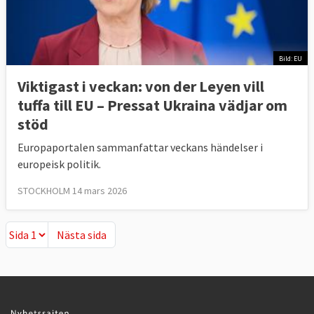
Bild: EU
Viktigast i veckan: von der Leyen vill
tuffa till EU – Pressat Ukraina vädjar om
stöd
Europaportalen sammanfattar veckans händelser i
europeisk politik.
STOCKHOLM 14 mars 2026
Nästa sida
Nästa sida