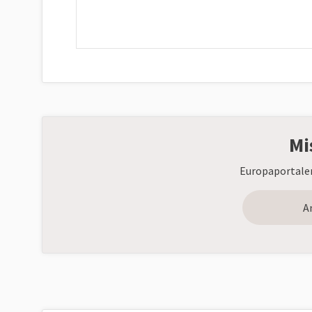
Mi
Europaportalen
A