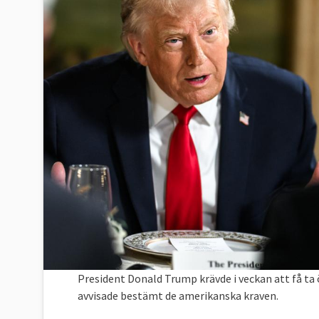
President Donald Trump krävde i veckan att få ta
avvisade bestämt de amerikanska kraven.