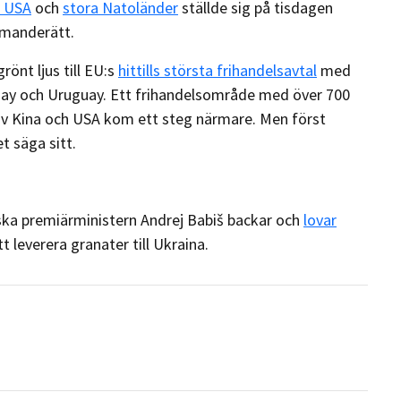
i USA
och
stora Natoländer
ställde sig på tisdagen
manderätt.
önt ljus till EU:s
hittills största frihandelsavtal
med
guay och Uruguay. Ett frihandelsområde med över 700
v Kina och USA kom ett steg närmare. Men först
t säga sitt.
ska premiärministern Andrej Babiš backar och
lovar
t leverera granater till Ukraina.