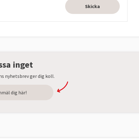
ssa inget
s nyhetsbrev ger dig koll.
nmäl dig här!