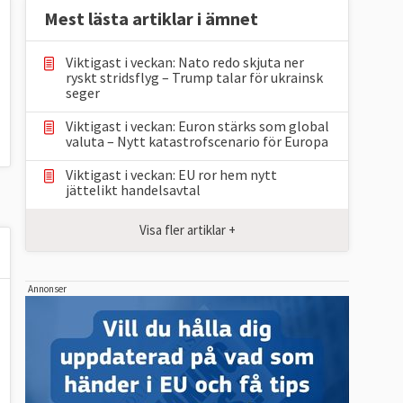
Mest lästa artiklar i ämnet
Viktigast i veckan: Nato redo skjuta ner
ryskt stridsflyg – Trump talar för ukrainsk
seger
Viktigast i veckan: Euron stärks som global
valuta – Nytt katastrofscenario för Europa
Viktigast i veckan: EU ror hem nytt
jättelikt handelsavtal
Visa fler artiklar +
Annonser