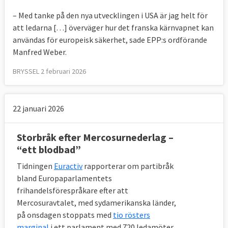
– Med tanke på den nya utvecklingen i USA är jag helt för
att ledarna […] överväger hur det franska kärnvapnet kan
användas för europeisk säkerhet, sade EPP:s ordförande
Manfred Weber.
BRYSSEL 2 februari 2026
22 januari 2026
Storbråk efter Mercosurnederlag –
“ett blodbad”
Tidningen
Euractiv
rapporterar om partibråk
bland Europaparlamentets
frihandelsförespråkare efter att
Mercosuravtalet, med sydamerikanska länder,
på onsdagen stoppats med
tio rösters
marginal
i ett parlament med 720 ledamöter.