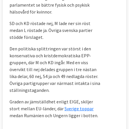
parlamentet se bättre fysisk och psykisk
hälsovård för kvinnor.
SD och KD röstade nej, M lade ner sin röst
medan L röstade ja. Övriga svenska partier
stödde förslaget.
Den politiska splittringen var störst i den
konservativa och kristdemokratiska EPP-
gruppen, där M och KD ingår. Med en viss
övervikt till nej delades gruppen i tre nästan
lika delar, 60 nej, 54 ja och 49 nedlagda röster.
Övriga partigrupper var närmast intakta i sina
ställningstaganden.
Graden av jämställdhet enligt
EIGE,
skiljer
stort mellan EU-länder, där
Sverige toppar
medan Rumänien och Ungern ligger i botten.