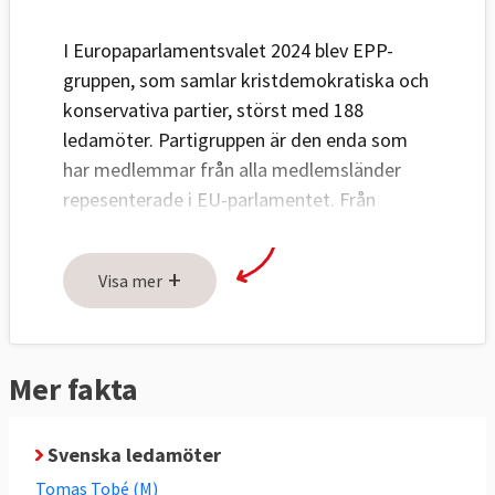
I Europaparlamentsvalet 2024 blev EPP-
gruppen, som samlar kristdemokratiska och
konservativa partier, störst med 188
ledamöter. Partigruppen är den enda som
har medlemmar från alla medlemsländer
repesenterade i EU-parlamentet. Från
Sverige ingår Moderaterna
och Kristdemokraterna.
+
Visa mer
Ordförande för EPP-gruppen är
tysken
Manfred Weber
.
Mer fakta
Svenska ledamöter
Tomas Tobé (M)