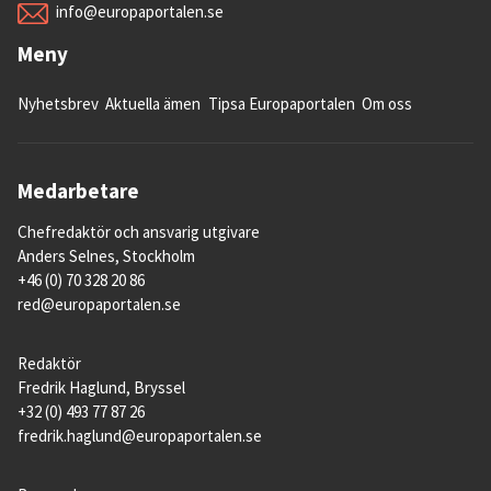
info@europaportalen.se
Meny
Nyhetsbrev
Aktuella ämen
Tipsa Europaportalen
Om oss
Medarbetare
Chefredaktör och ansvarig utgivare
Anders Selnes, Stockholm
+46 (0) 70 328 20 86
red@europaportalen.se
Redaktör
Fredrik Haglund, Bryssel
+32 (0) 493 77 87 26
fredrik.haglund@europaportalen.se