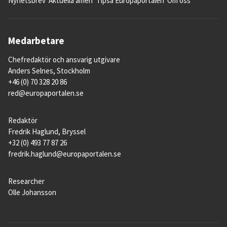
Nyhetsbrev
Aktuella ämen
Tipsa Europaportalen
Om oss
Medarbetare
Chefredaktör och ansvarig utgivare
Anders Selnes, Stockholm
+46 (0) 70 328 20 86
red@europaportalen.se
Redaktör
Fredrik Haglund, Bryssel
+32 (0) 493 77 87 26
fredrik.haglund@europaportalen.se
Researcher
Olle Johansson