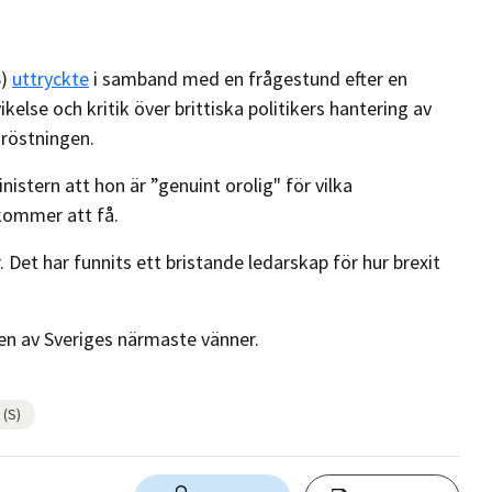
S)
uttryckte
i samband med en frågestund efter en
kelse och kritik över brittiska politikers hantering av
mröstningen.
istern att hon är ”genuint orolig" för vilka
kommer att få.
. Det har funnits ett bristande ledarskap för hur brexit
 en av Sveriges närmaste vänner.
 (S)