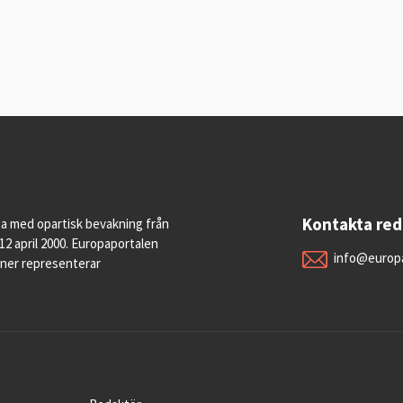
Kontakta re
pa med opartisk bevakning från
12 april 2000. Europaportalen
info@europa
oner representerar