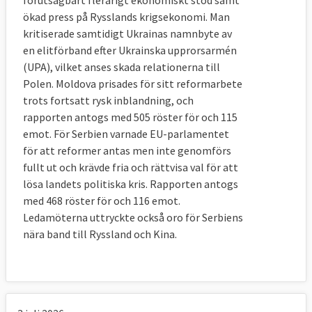
återfinns Turkiet, vars
förutsägbart flerårigt ekonomiskt stöd samt
ökad press på Rysslands krigsekonomi. Man
medlemskapsförhandlingar lagts på is på
kritiserade samtidigt Ukrainas namnbyte av
obestämd tid.
en elitförband efter Ukrainska upprorsarmén
(UPA), vilket anses skada relationerna till
Polen. Moldova prisades för sitt reformarbete
trots fortsatt rysk inblandning, och
rapporten antogs med 505 röster för och 115
emot. För Serbien varnade EU-parlamentet
för att reformer antas men inte genomförs
fullt ut och krävde fria och rättvisa val för att
lösa landets politiska kris. Rapporten antogs
med 468 röster för och 116 emot.
Ledamöterna uttryckte också oro för Serbiens
nära band till Ryssland och Kina.