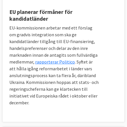
presterande kandidat- och ansökarländerna
och de nuvarande medlemsländerna.
EU planerar förmåner för
Pressfriheten i Moldavien är högre än i hela
kandidatländer
13 EU-länder och Nordmakedonien och
EU-kommissionen arbetar med ett förslag
Nordmakedonien ligger före 10 EU-länder.
om gradvis integration som ska ge
kandidatländer tillgång till EU-finansiering,
handelspreferenser och delar av den inre
marknaden innan de antagits som fullvärdiga
medlemmar,
rapporterar Politico
. Syftet är
att hålla igång reformarbetet i länder vars
anslutningsprocess kan ta flera år, däribland
Ukraina. Kommissionen hoppas att stats- och
regeringscheferna kan ge klartecken till
initiativet vid Europeiska rådet i oktober eller
december.