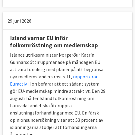
Här återfinns de tio länderna längst ned på
skalan tillsammans med EU-länderna
29 juni 2026
Ungern och Bulgarien i World Justice
Projects senaste rättsstatlighetsindex för
Island varnar EU inför
2022.
folkomröstning om medlemskap
Islands utrikesminister Þorgerður Katrín
Gunnarsdóttir uppmanade på måndagen EU
att vara försiktig med planer på att begränsa
nya medlemsländers rösträtt,
rapporterar
Euractiv
. Hon befarar att ett sådant system
gör EU-medlemskap mindre attraktivt. Den 29
augusti håller Island folkomröstning om
huruvida landet ska återuppta
anslutningsförhandlingar med EU. En färsk
opinionsundersökning visar att 53 procent av
islänningarna stödjer att förhandlingarna
återupptas.