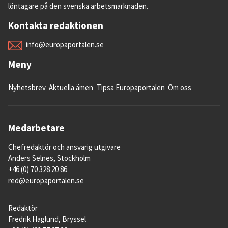
löntagare på den svenska arbetsmarknaden.
Kontakta redaktionen
info@europaportalen.se
Meny
Nyhetsbrev
Aktuella ämen
Tipsa Europaportalen
Om oss
Medarbetare
Chefredaktör och ansvarig utgivare
Anders Selnes, Stockholm
Ekonomi
+46 (0) 70 328 20 86
red@europaportalen.se
EU omfördelar genom bland annat sina
regionalstöd pengar från rikare delar av
Redaktör
unionen till fattigare för att jämna ut
Fredrik Haglund, Bryssel