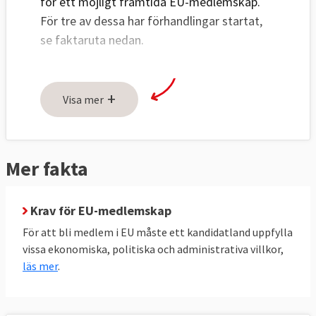
för ett möjligt framtida EU-medlemskap.
För tre av dessa har förhandlingar startat,
se faktaruta nedan.
Trots att de turkiska förhandlingarna
startade redan 2005 har få framsteg gjorts.
+
Visa mer
Dels har Turkiet inte velat genomföra
nödvändiga lagändringar och demokratiska
reformer, dels har EU och enskilda EU-
Mer fakta
länder, som en reaktion på svåra
demokratiska brister i Turkiet och det
faktum att Turkiet militärt ockuperar stora
Krav för EU-medlemskap
delar av EU-landet Cypern, blockerat över
För att bli medlem i EU måste ett kandidatland uppfylla
hälften av förhandlingskapitlen.
vissa ekonomiska, politiska och administrativa villkor,
läs mer
.
För att ett kandidatland ska kunna börja
sina medlemskapsförhandlingar krävs att
alla de nuvarande medlemsländerna ger sitt