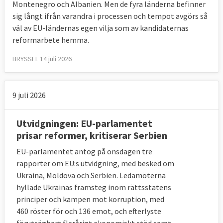
Montenegro och Albanien. Men de fyra länderna befinner
EU-samarbetet bygger på demokrati. Även
sig långt ifrån varandra i processen och tempot avgörs så
om det råder delade meningar om huruvida
väl av EU-ländernas egen vilja som av kandidaternas
ett nuvarande medlemsland, Ungern,
reformarbete hemma.
alltjämt är en demokrati måste nya
BRYSSEL 14 juli 2026
medlemsländer vara demokratiska. Den
brittiska tidningen The Economists
forskningsenhet poängsätter sedan 2006
9 juli 2026
världens länder efter hur demokratiska de
är.
Utvidgningen: EU-parlamentet
prisar reformer, kritiserar Serbien
Dess senaste sammanställning täcker läget
EU-parlamentet antog på onsdagen tre
2022 och talar ett tydligt språk om var
rapporter om EU:s utvidgning, med besked om
kandidat- och ansökarländerna befinner sig.
Ukraina, Moldova och Serbien. Ledamöterna
Alla länder, förutom Montenegro är mindre
hyllade Ukrainas framsteg inom rättsstatens
demokratiska än det minst demokratiska
principer och kampen mot korruption, med
medlemslandet Rumänien. I botten
460 röster för och 136 emot, och efterlyste