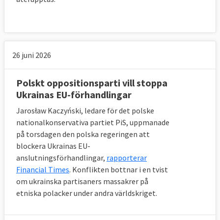
26 juni 2026
Polskt oppositionsparti vill stoppa
Ukrainas EU-förhandlingar
Jarosław Kaczyński, ledare för det polske
nationalkonservativa partiet PiS, uppmanade
på torsdagen den polska regeringen att
blockera Ukrainas EU-
anslutningsförhandlingar,
rapporterar
Pressfrihet och korruption
Financial Times
. Konflikten bottnar i en tvist
om ukrainska partisaners massakrer på
Graden av pressfrihet och uppfattad
etniska polacker under andra världskriget.
korruption visar en liknande bild men med
mindre tydlig övergång mellan de bäst