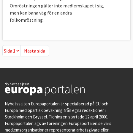
Georgien utgör även på detta område ett
Omröstningen gäller inte medlemskapet i sig,
undantag från övriga länder som vill gå med
men kan bana väg för en andra
i EU medan övriga sökande befinner sig
folkomröstning.
lägre ned på skalan över ekonomiska
friheter.
Nästa sida
Nästa sida
Nyhetssajten Europaportalen är specialiserad på EU och
Europa med opartisk bevakning från egna redaktioner i
Stockholm och Bryssel. Tidningen startade 12 april 2000.
Europaportalen ägs av föreningen Europaportalen.se vars
medlemsorganisationer representerar arbetsgivare eller