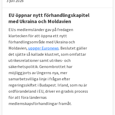
3 juli 2026
EU öppnar nytt förhandlingskapitel
med Ukraina och Moldavien
EU:s medlemsländer gav på fredagen
klartecken för att öppna ett nytt
förhandlingsområde med Ukraina och
Moldavien,
uppger Euronews
. Beslutet gäller
det sjätte så kallade klustret, som omfattar
utrikesrelationer samt utrikes- och
säkerhetspolitik. Genombrottet har
Rättsstatlighet
möjliggjorts av Ungerns nya, mer
Nära besläktat med demokrati är
samarbetsvilliga linje i frågan efter
rättsstatlighet som är en uppsättning
regeringsskiftet i Budapest. Irland, som nu är
ordförandeland i EU, driver en gradvis process
principer för att hindra politiker att få allt
för att föra ländernas
för stor makt över medborgarna , att
medlemskapsförhandlingar framåt.
garantera likhet inför lagen och att lagar
stiftas i en öppen och demokratisk process.