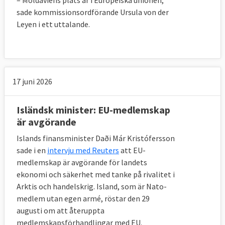
– Moldaviens plats är i Europeiska unionen,
sade kommissionsordförande Ursula von der
Leyen i ett uttalande.
Ekonomisk frihet
17 juni 2026
Ett av Köpenhamnskriterierna är att nya
medlemmar har en fungerande
Isländsk minister: EU-medlemskap
marknadsekonomi. Den konservativa
är avgörande
amerikanska tankesmedja The Heritage
Foundation rankar varje år världens länder
Islands finansminister Daði Már Kristófersson
sade i en
intervju med Reuters
att EU-
efter nivån av ekonomisk frihet som enligt
medlemskap är avgörande för landets
dem bestäms av bland annat graden av
ekonomi och säkerhet med tanke på rivalitet i
rättsstatlighet, skattetryck, regler för
Arktis och handelskrig. Island, som är Nato-
företag och arbetskraft och hur öppen
medlem utan egen armé, röstar den 29
marknaden är.
augusti om att återuppta
medlemskapsförhandlingar med EU.