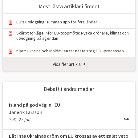
godkännande.
Mest lästa artiklar i ämnet
Syftet med förhandlingarna är att förbereda
EU:s utvidgning: Tummen upp för fyra länder
kandidatlandet på EU-medlemskap. Ordet
Skärpt tonläge inför EU-toppmöte: Ryska drönare, klimat och
förhandling är i sammanhanget missvisande
utvidgning på agendan
eftersom ett land i princip inte kan välja vilka
Klart: Ukraina och Moldavien tar nästa steg i EU-processen
EU-regler de vill följa, möjligtvis kan ett land
få undantag för något som Sverige fick med
Visa fler artiklar +
snuset.
På grund av det mycket omfattande EU-
Debatt i andra medier
regelverket som ett land måste införa i sin
nationella lagstiftning kan förhandlingarna
Island på god väg in i EU
pågå i många år.
Janerik Larsson
SvD, 27 juli
Låt inte Ukrainas dröm om EU krossas av ett galet veto