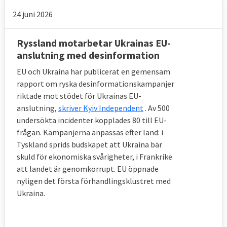
24 juni 2026
Ryssland motarbetar Ukrainas EU-
anslutning med desinformation
EU och Ukraina har publicerat en gemensam
rapport om ryska desinformationskampanjer
riktade mot stödet för Ukrainas EU-
anslutning,
skriver Kyiv Independent
. Av 500
undersökta incidenter kopplades 80 till EU-
frågan. Kampanjerna anpassas efter land: i
Tyskland sprids budskapet att Ukraina bär
skuld för ekonomiska svårigheter, i Frankrike
För korruptionsnivån står Georgien ut med
att landet är genomkorrupt. EU öppnade
en placering i mitten på skalan. Det mest
nyligen det första förhandlingsklustret med
korrupta landet är Ukraina.
Ukraina.