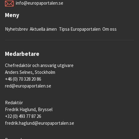
info@europaportalen.se
Meny
Nyhetsbrev
Aktuella ämen
Tipsa Europaportalen
Om oss
Medarbetare
Chefredaktör och ansvarig utgivare
Anders Selnes, Stockholm
+46 (0) 70 328 20 86
red@europaportalen.se
Redaktör
Fredrik Haglund, Bryssel
+32 (0) 493 77 87 26
fredrik.haglund@europaportalen.se