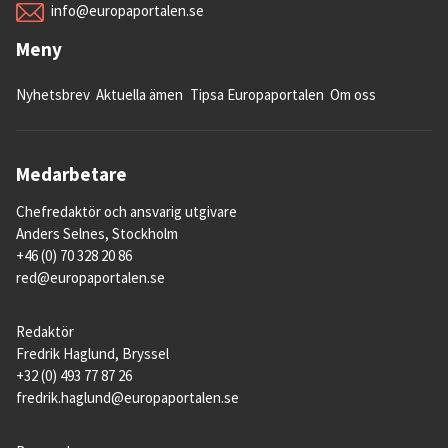
info@europaportalen.se
Meny
Nyhetsbrev
Aktuella ämen
Tipsa Europaportalen
Om oss
Medarbetare
Chefredaktör och ansvarig utgivare
Anders Selnes, Stockholm
+46 (0) 70 328 20 86
red@europaportalen.se
Redaktör
Fredrik Haglund, Bryssel
+32 (0) 493 77 87 26
fredrik.haglund@europaportalen.se