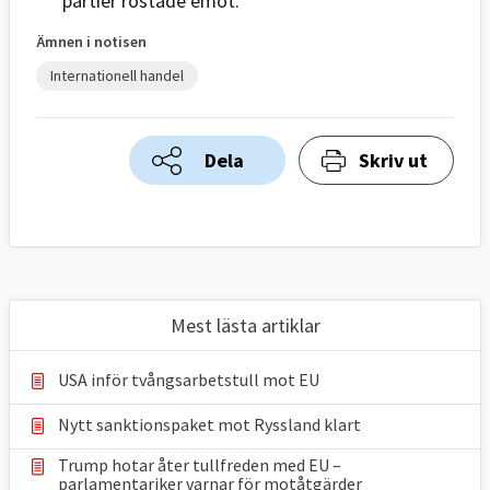
partier röstade emot.
Ämnen i notisen
Internationell handel
Dela
Skriv ut
Mest lästa artiklar
USA inför tvångsarbetstull mot EU
Nytt sanktionspaket mot Ryssland klart
Trump hotar åter tullfreden med EU –
parlamentariker ⁠varnar för motåtgärder