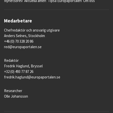
Nyhetsbrev
Aktuella ämen
Tipsa Europaportalen
Om oss
Medarbetare
Chefredaktör och ansvarig utgivare
Anders Selnes, Stockholm
+46 (0) 70 328 20 86
red@europaportalen.se
Redaktör
Fredrik Haglund, Bryssel
+32 (0) 493 77 87 26
fredrik.haglund@europaportalen.se
Researcher
Olle Johansson